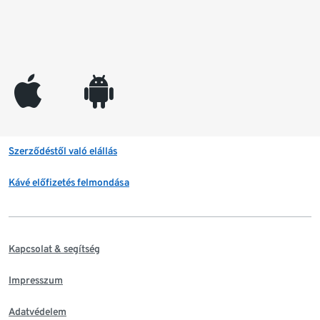
appleinc
android
Szerződéstől való elállás
Kávé előfizetés felmondása
Kapcsolat & segítség
Impresszum
Adatvédelem