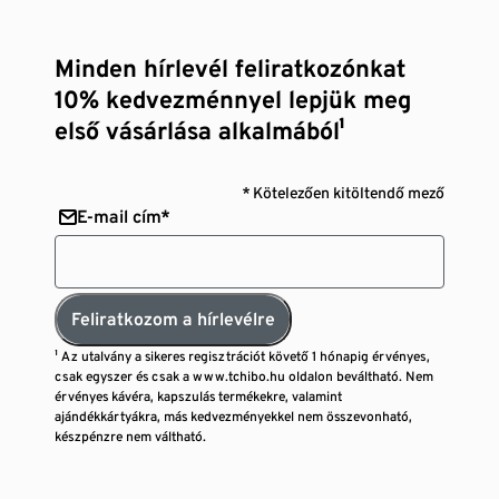
Minden hírlevél feliratkozónkat
10% kedvezménnyel lepjük meg
első vásárlása alkalmából¹
* Kötelezően kitöltendő mező
E-mail cím*
Feliratkozom a hírlevélre
¹ Az utalvány a sikeres regisztrációt követő 1 hónapig érvényes,
csak egyszer és csak a www.tchibo.hu oldalon beváltható. Nem
érvényes kávéra, kapszulás termékekre, valamint
ajándékkártyákra, más kedvezményekkel nem összevonható,
készpénzre nem váltható.