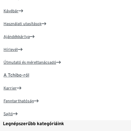
Kávébár
Használati utasítások
Ajándékkártya
Hírlevél
Útmutató és mérettanácsadó
A Tchibo-ról
Karrier
Fenntarthatóság
Sajtó
Legnépszerűbb kategóriáink