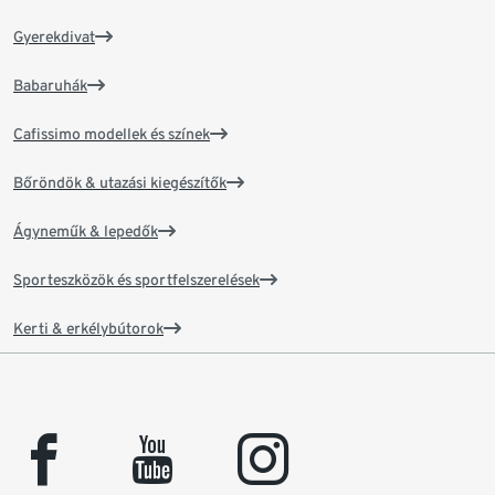
Gyerekdivat
Babaruhák
Cafissimo modellek és színek
Bőröndök & utazási kiegészítők
Ágyneműk & lepedők
Sporteszközök és sportfelszerelések
Kerti & erkélybútorok
facebook
youtube
instagram