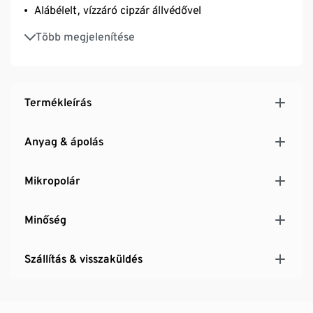
Alábélelt, vízzáró cipzár állvédővel
Elöl 2 cipzáras zseb
Több megjelenítése
A bolyhosodás elleni kidolgozás megakadályozza a
szálak csomósodását
A rugalmas külső anyag rendkívül kényelmes
viseletet és kellően szabad mozgást biztosít
Termékleírás
Levehető kapucni
Feliratozható névcímke
Anyag & ápolás
Mutatós fényvisszaverő elemekkel
Mikropolár
Minőség
Szállítás & visszaküldés