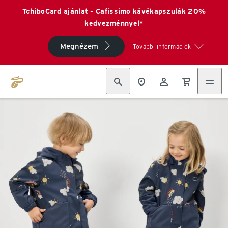
TchiboCard ajánlat - Cafissimo kávékapszulák 20%
kedvezménnyel*
Megnézem
További információk