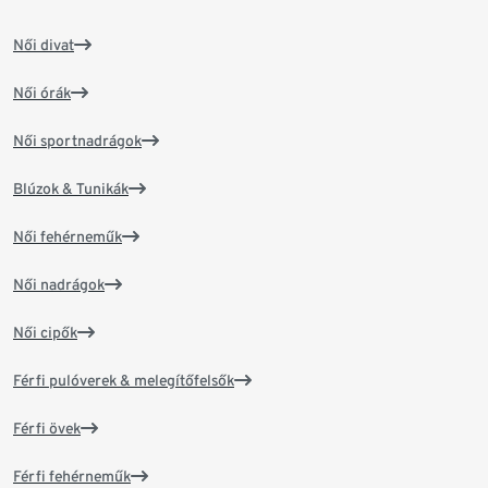
Női divat
Női órák
Női sportnadrágok
Blúzok & Tunikák
Női fehérneműk
Női nadrágok
Női cipők
Férfi pulóverek & melegítőfelsők
Férfi övek
Férfi fehérneműk