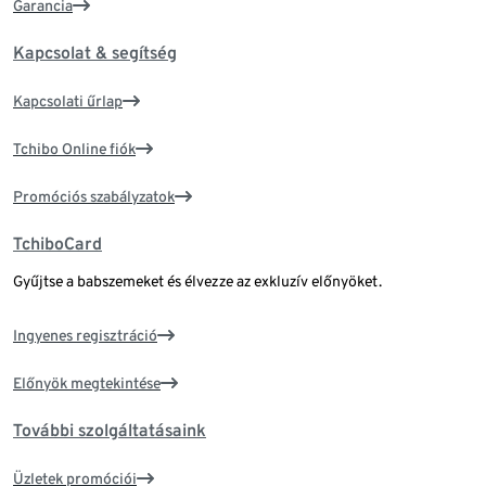
Garancia
Kapcsolat & segítség
Kapcsolati űrlap
Tchibo Online fiók
Promóciós szabályzatok
TchiboCard
Gyűjtse a babszemeket és élvezze az exkluzív előnyöket.
Ingyenes regisztráció
Előnyök megtekintése
További szolgáltatásaink
Üzletek promóciói