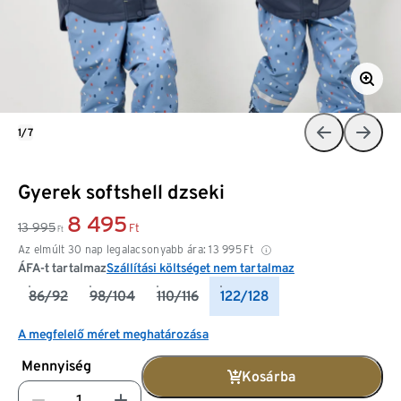
1/7
Gyerek softshell dzseki
8 495
13 995
Ft
Ft
Az elmúlt 30 nap legalacsonyabb ára:
13 995
Ft
ÁFA-t tartalmaz
Szállítási költséget nem tartalmaz
86/92
98/104
110/116
122/128
A megfelelő méret meghatározása
Mennyiség
Kosárba