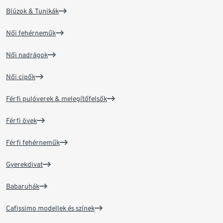
Blúzok & Tunikák
Női fehérneműk
Női nadrágok
Női cipők
Férfi pulóverek & melegítőfelsők
Férfi övek
Férfi fehérneműk
Gyerekdivat
Babaruhák
Cafissimo modellek és színek