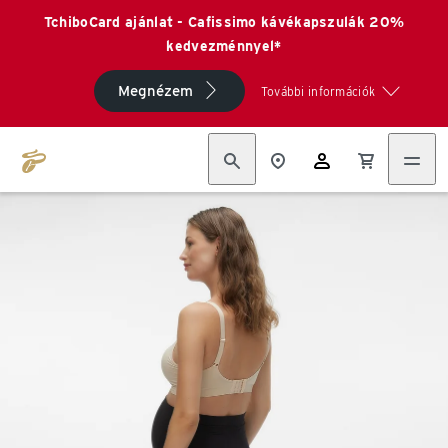
TchiboCard ajánlat - Cafissimo kávékapszulák 20%
kedvezménnyel*
Megnézem
További információk