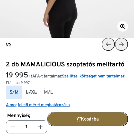
1/5
2 db MAMALICIOUS szoptatós melltartó
19 995
ÁFA-t tartalmaz
Szállítási költséget nem tartalmaz
Ft
Ft/darab
9 997
S/M
L/XL
M/L
A megfelelő méret meghatározása
Mennyiség
Kosárba