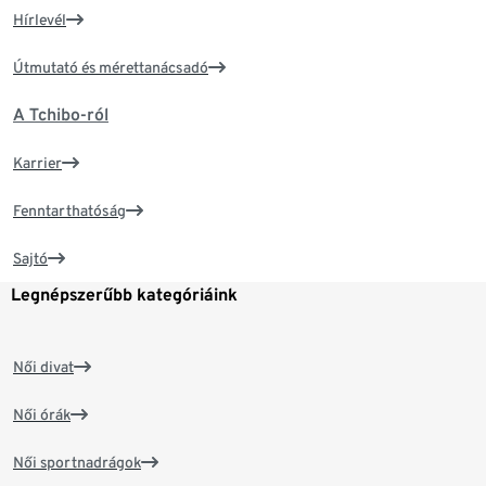
Hírlevél
Útmutató és mérettanácsadó
A Tchibo-ról
Karrier
Fenntarthatóság
Sajtó
Legnépszerűbb kategóriáink
Női divat
Női órák
Női sportnadrágok