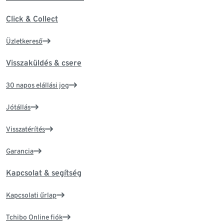
Click & Collect
Üzletkereső
Visszaküldés & csere
30 napos elállási jog
Jótállás
Visszatérítés
Garancia
Kapcsolat & segítség
Kapcsolati űrlap
Tchibo Online fiók