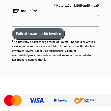
* Kötelezően kitöltendő mező
E-mail cím*
Feliratkozom a hírlevélre
¹ Az utalvány a sikeres regisztrációt követő 1 hónapig érvényes,
csak egyszer és csak a www.tchibo.hu oldalon beváltható. Nem
érvényes kávéra, kapszulás termékekre, valamint
ajándékkártyákra, más kedvezményekkel nem összevonható,
készpénzre nem váltható.