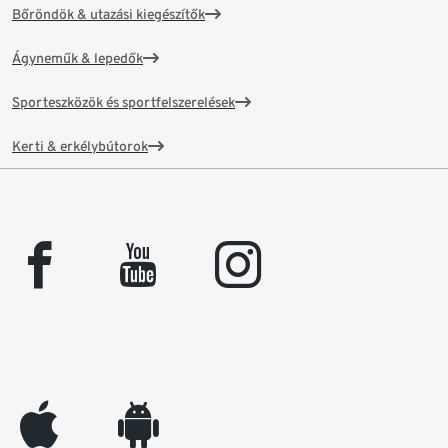
Bőröndök & utazási kiegészítők
Ágyneműk & lepedők
Sporteszközök és sportfelszerelések
Kerti & erkélybútorok
facebook
youtube
instagram
appleinc
android