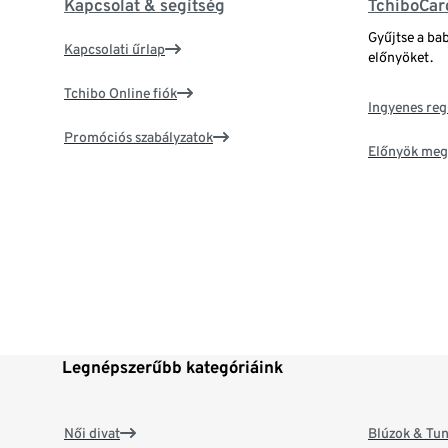
Kapcsolat & segítség
TchiboCar
Gyűjtse a ba
Kapcsolati űrlap
előnyöket.
Tchibo Online fiók
Ingyenes reg
Promóciós szabályzatok
Előnyök meg
Legnépszerűbb kategóriáink
Női divat
Blúzok & Tun