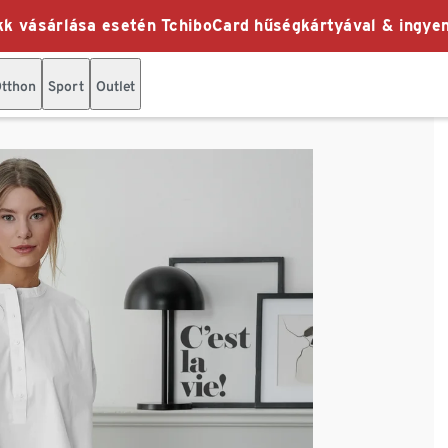
k vásárlása esetén TchiboCard hűségkártyával & ingyen
tthon
Sport
Outlet