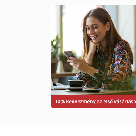
10% kedvezmény az első vásárlásb