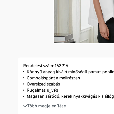
Rendelési szám: 163216
Könnyű anyag kiváló minőségű pamut-popli
Gomboláspánt a mellrészen
Oversized szabás
Rugalmas ujjvég
Magasan záródó, kerek nyakkivágás kis állóga
Alsó szegély oldalhasítékokkal
Több megjelenítése
Enyhén meghosszabbított hát