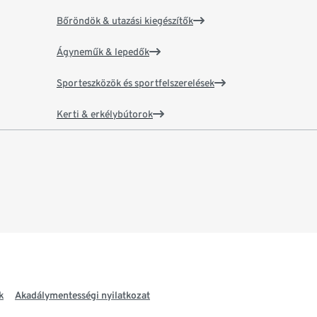
Bőröndök & utazási kiegészítők
Ágyneműk & lepedők
Sporteszközök és sportfelszerelések
Kerti & erkélybútorok
k
Akadálymentességi nyilatkozat