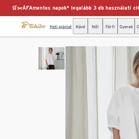
🛒✂️ÁFAmentes napok* legalább 3 db használati cik
Heti ajánlat
Kávé
Női
Férfi
Gyerek
O