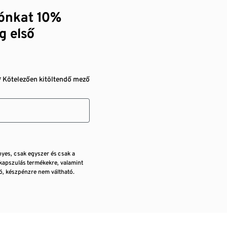
zónkat 10%
g első
* Kötelezően kitöltendő mező
nyes, csak egyszer és csak a
kapszulás termékekre, valamint
, készpénzre nem váltható.