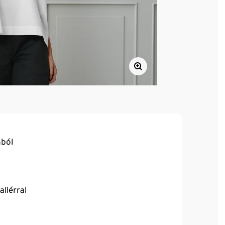
nból
llérral