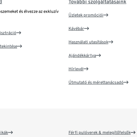
d
További szolgáltatásaink
bszemeket és élvezze az exkluzív
Üzletek promóciói
Kávébár
isztráció
Használati utasítások
tekintése
Ajándékkártya
Hírlevél
Útmutató és mérettanácsadó
ikák
Férfi pulóverek & melegítőfelsők