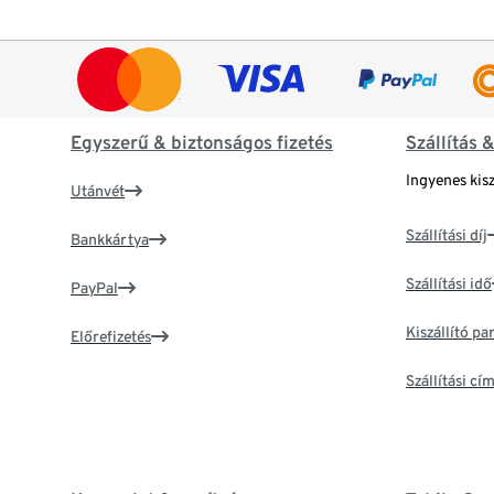
Egyszerű & biztonságos fizetés
Szállítás 
Ingyenes kisz
Utánvét
Szállítási díj
Bankkártya
Szállítási idő
PayPal
Kiszállító p
Előrefizetés
Szállítási c