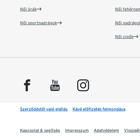
Női órák
Női fehérne
Női sportnadrágok
Női nadrágo
Női cipők
facebook
youtube
instagram
Szerződéstől való elállás
Kávé előfizetés felmondása
Kapcsolat & segítség
Impresszum
Adatvédelem
Visszaél