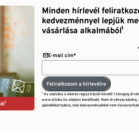
Minden hírlevél feliratko
kedvezménnyel lepjük me
vásárlása alkalmából¹
E-mail cím*
Feliratkozom a hírlevélre
¹ Az utalvány a sikeres regisztrációt követő 1 hónapig érvé
www.tchibo.hu oldalon beváltható. Nem érvényes kávéra, 
ól¹
ajándékkártyákra, más kedvezményekkel nem összevonható