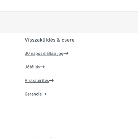
Visszaküldés & csere
30 napos elállási jog
Jótállás
Visszatérítés
Garancia