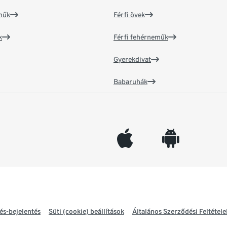
műk
Férfi övek
k
Férfi fehérneműk
Gyerekdivat
Babaruhák
appleinc
android
és-bejelentés
Süti (cookie) beállítások
Általános Szerződési Feltétele