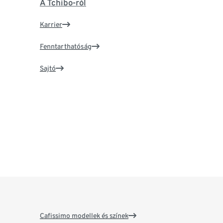
A Tchibo-ról
Karrier
Fenntarthatóság
Sajtó
Cafissimo modellek és színek