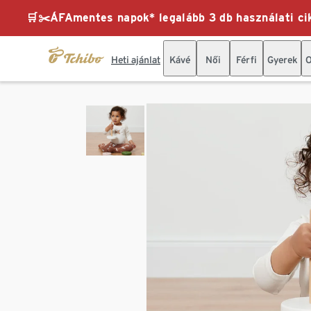
🛒✂️ÁFAmentes napok* legalább 3 db használati cik
Heti ajánlat
Kávé
Női
Férfi
Gyerek
O