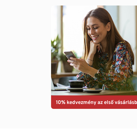
10% kedvezmény az első vásárlásb