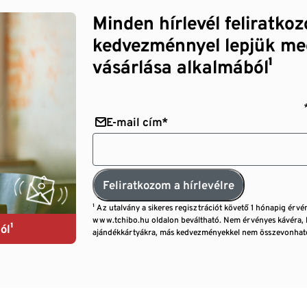
Minden hírlevél feliratko
kedvezménnyel lepjük me
vásárlása alkalmából¹
E-mail cím*
Feliratkozom a hírlevélre
¹ Az utalvány a sikeres regisztrációt követő 1 hónapig érvé
www.tchibo.hu oldalon beváltható. Nem érvényes kávéra, 
ól¹
ajándékkártyákra, más kedvezményekkel nem összevonható