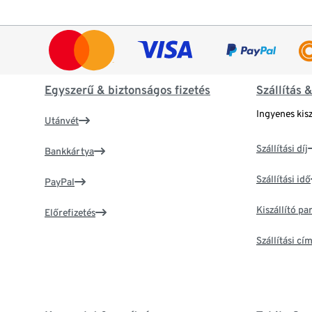
Egyszerű & biztonságos fizetés
Szállítás 
Ingyenes kisz
Utánvét
Szállítási díj
Bankkártya
Szállítási idő
PayPal
Kiszállító p
Előrefizetés
Szállítási c