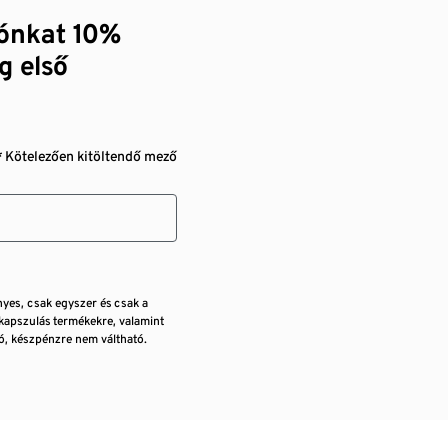
zónkat 10%
g első
* Kötelezően kitöltendő mező
nyes, csak egyszer és csak a
kapszulás termékekre, valamint
, készpénzre nem váltható.