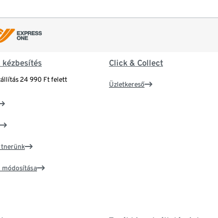
& kézbesítés
Click & Collect
állítás 24 990 Ft felett
Üzletkereső
artnerünk
ím módosítása