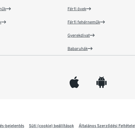
műk
Férfi övek
k
Férfi fehérneműk
Gyerekdivat
Babaruhák
appleinc
android
és-bejelentés
Süti (cookie) beállítások
Általános Szerződési Feltétele