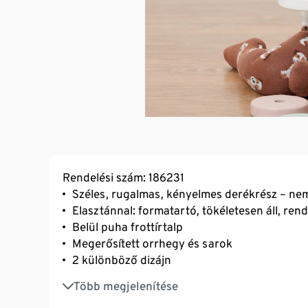
Rendelési szám: 186231
Széles, rugalmas, kényelmes derékrész – nem 
Elasztánnal: formatartó, tökéletesen áll, rend
Belül puha frottírtalp
Megerősített orrhegy és sarok
2 különböző dizájn
Újrahasznosított anyaggal
Több megjelenítése
GOTS szabványnak megfelelők