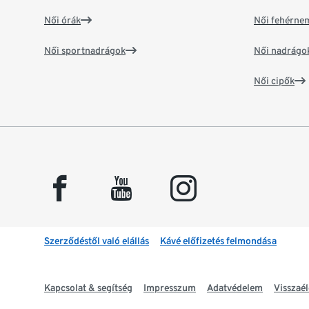
Női órák
Női fehérne
Női sportnadrágok
Női nadrágo
Női cipők
facebook
youtube
instagram
Szerződéstől való elállás
Kávé előfizetés felmondása
Kapcsolat & segítség
Impresszum
Adatvédelem
Visszaél