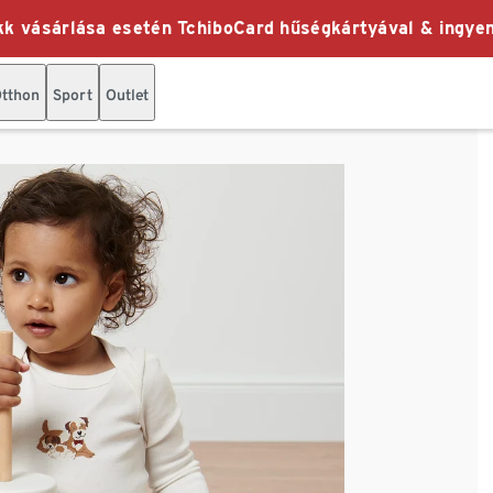
k vásárlása esetén TchiboCard hűségkártyával & ingyen
tthon
Sport
Outlet