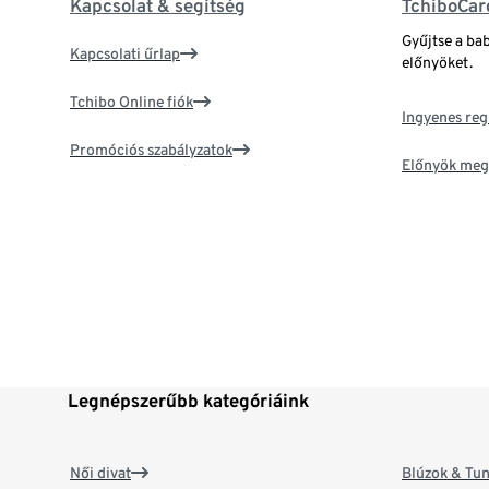
Kapcsolat & segítség
TchiboCar
Gyűjtse a ba
Kapcsolati űrlap
előnyöket.
Tchibo Online fiók
Ingyenes reg
Promóciós szabályzatok
Előnyök meg
Legnépszerűbb kategóriáink
Női divat
Blúzok & Tun