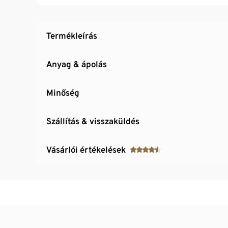
Ez a harisnyanadrág védi a vízkészleteket.
Termékleírás
Anyag & ápolás
Minőség
Szállítás & visszaküldés
Vásárlói értékelések