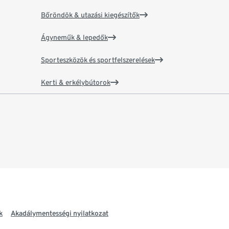
Bőröndök & utazási kiegészítők
Ágyneműk & lepedők
Sporteszközök és sportfelszerelések
Kerti & erkélybútorok
k
Akadálymentességi nyilatkozat