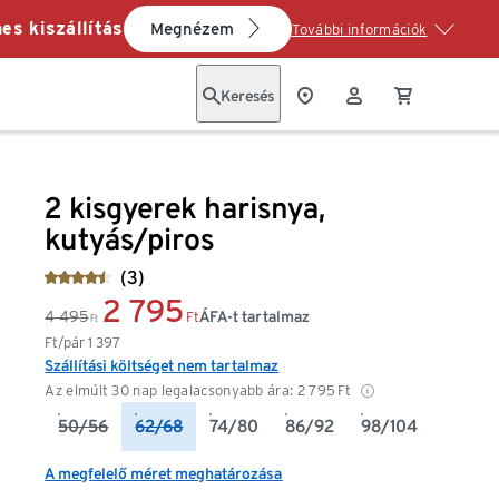
es kiszállítás
Megnézem
További információk
Keresés
2 kisgyerek harisnya,
kutyás/piros
(3)
2 795
4 495
ÁFA-t tartalmaz
Ft
Ft
Ft/pár
1 397
Szállítási költséget nem tartalmaz
Az elmúlt 30 nap legalacsonyabb ára:
2 795
Ft
50/56
62/68
74/80
86/92
98/104
A megfelelő méret meghatározása