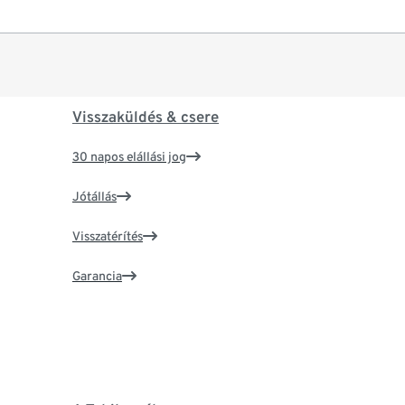
Visszaküldés & csere
30 napos elállási jog
Jótállás
Visszatérítés
Garancia