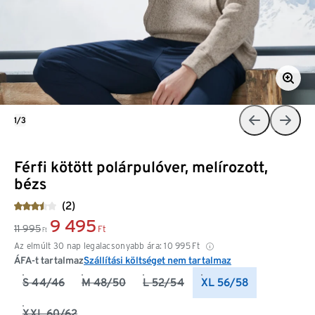
1/3
Férfi kötött polárpulóver, melírozott,
bézs
(2)
9 495
11 995
Ft
Ft
Az elmúlt 30 nap legalacsonyabb ára:
10 995
Ft
ÁFA-t tartalmaz
Szállítási költséget nem tartalmaz
S 44/46
M 48/50
L 52/54
XL 56/58
XXL 60/62