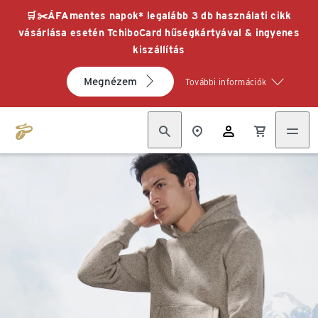
🛒✂️ÁFAmentes napok* legalább 3 db használati cikk
vásárlása esetén TchiboCard hűségkártyával & ingyenes
kiszállítás
Megnézem
További információk