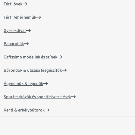
Férfi övek
Férfi fehérneműk
Gyerekdivat
Babaruhák
Cafissimo modellek és színek
Bőröndök & utazási kiegészítők
Ágyneműk & lepedők
Sporteszközök és sportfelszerelések
Kerti & erkélybútorok