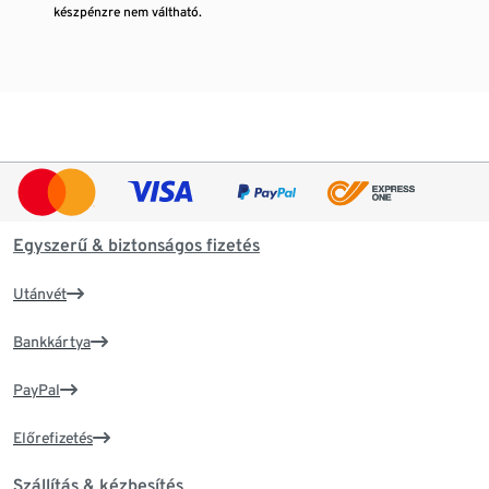
készpénzre nem váltható.
Egyszerű & biztonságos fizetés
Utánvét
Bankkártya
PayPal
Előrefizetés
Szállítás & kézbesítés