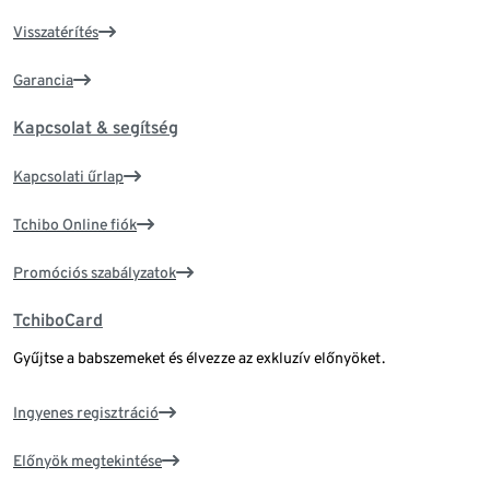
Visszatérítés
Garancia
Kapcsolat & segítség
Kapcsolati űrlap
Tchibo Online fiók
Promóciós szabályzatok
TchiboCard
Gyűjtse a babszemeket és élvezze az exkluzív előnyöket.
Ingyenes regisztráció
Előnyök megtekintése