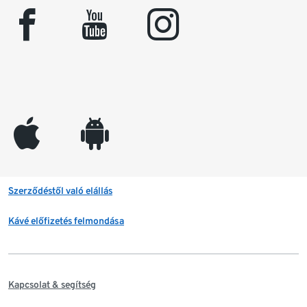
facebook
youtube
instagram
appleinc
android
Szerződéstől való elállás
Kávé előfizetés felmondása
Kapcsolat & segítség