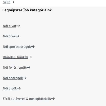
Sajtó
Legnépszerűbb kategóriáink
Női divat
Női órák
Női sportnadrágok
Blúzok & Tunikák
Női fehérneműk
Női nadrágok
Női cipők
Férfi pulóverek & melegítőfelsők