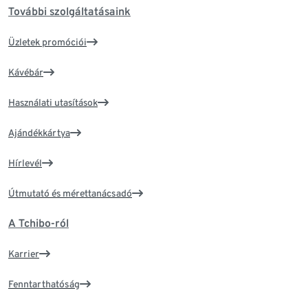
További szolgáltatásaink
Üzletek promóciói
Kávébár
Használati utasítások
Ajándékkártya
Hírlevél
Útmutató és mérettanácsadó
A Tchibo-ról
Karrier
Fenntarthatóság