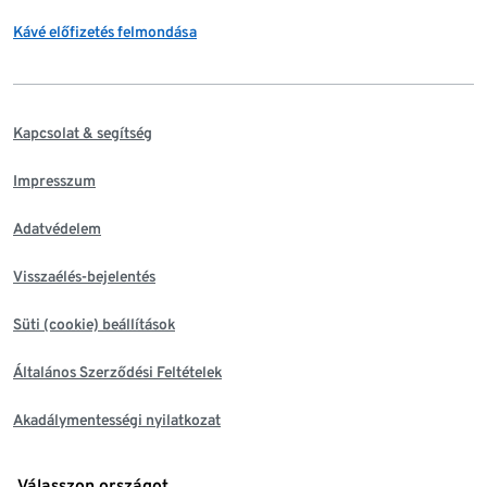
Kávé előfizetés felmondása
Kapcsolat & segítség
Impresszum
Adatvédelem
Visszaélés-bejelentés
Süti (cookie) beállítások
Általános Szerződési Feltételek
Akadálymentességi nyilatkozat
Válasszon országot