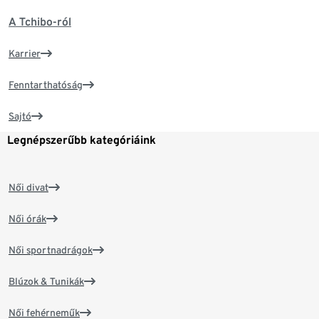
A Tchibo-ról
Karrier
Fenntarthatóság
Sajtó
Legnépszerűbb kategóriáink
Női divat
Női órák
Női sportnadrágok
Blúzok & Tunikák
Női fehérneműk