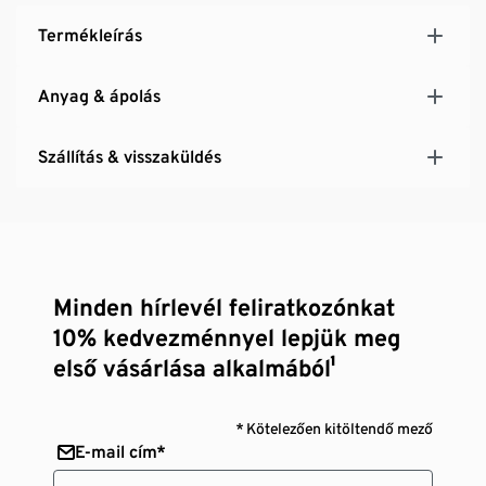
Termékleírás
Anyag & ápolás
Szállítás & visszaküldés
Minden hírlevél feliratkozónkat
10% kedvezménnyel lepjük meg
első vásárlása alkalmából¹
* Kötelezően kitöltendő mező
E-mail cím*