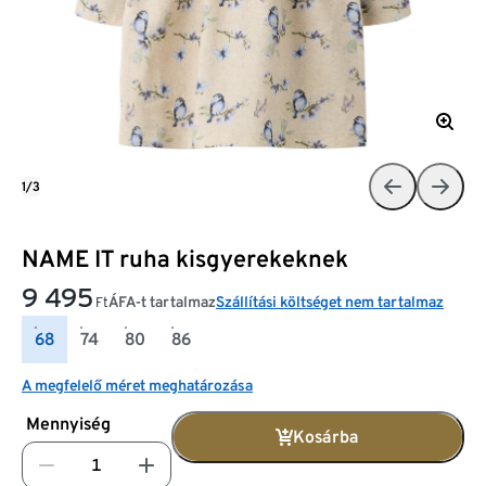
1/3
NAME IT ruha kisgyerekeknek
9 495
ÁFA-t tartalmaz
Szállítási költséget nem tartalmaz
Ft
68
74
80
86
A megfelelő méret meghatározása
Mennyiség
Kosárba