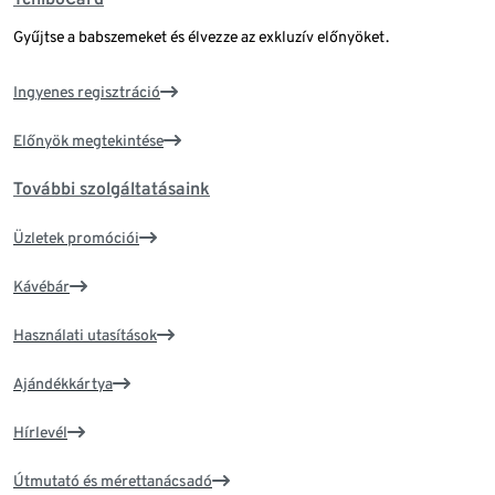
Gyűjtse a babszemeket és élvezze az exkluzív előnyöket.
Ingyenes regisztráció
Előnyök megtekintése
További szolgáltatásaink
Üzletek promóciói
Kávébár
Használati utasítások
Ajándékkártya
Hírlevél
Útmutató és mérettanácsadó