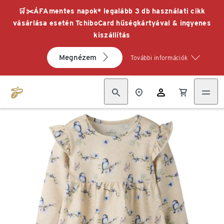
🛒✂️ÁFAmentes napok* legalább 3 db használati cikk
vásárlása esetén TchiboCard hűségkártyával & ingyenes
kiszállítás
Megnézem
További információk