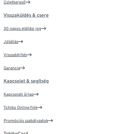
Üzletkereső
Visszaküldés & csere
30 napos elállási jog
Jótállás
Visszatérítés
Garancia
Kapcsolat & segítség
Kapcsolati űrlap
Tchibo Online fiók
Promóciós szabályzatok
TchiboCard