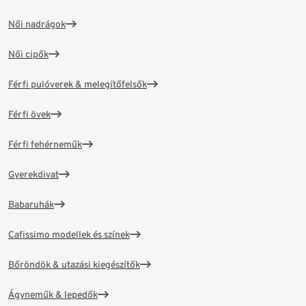
Női nadrágok
Női cipők
Férfi pulóverek & melegítőfelsők
Férfi övek
Férfi fehérneműk
Gyerekdivat
Babaruhák
Cafissimo modellek és színek
Bőröndök & utazási kiegészítők
Ágyneműk & lepedők