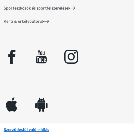
Sporteszközök és sportfelszerelések
Kerti & erkélybútorok
facebook
youtube
instagram
appleinc
android
Szerződéstől való elállás