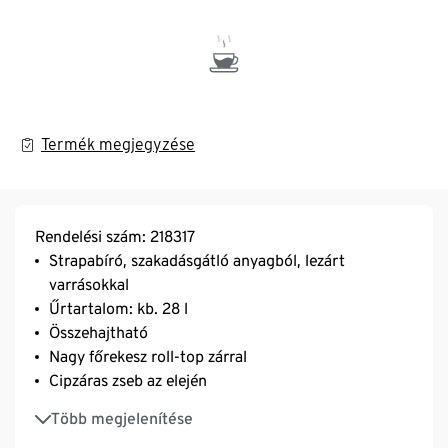
Termék megjegyzése
Rendelési szám: 218317
Strapabíró, szakadásgátló anyagból, lezárt
varrásokkal
Űrtartalom: kb. 28 l
Összehajtható
Nagy főrekesz roll-top zárral
Cipzáras zseb az elején
2 hálós zseb oldalt
Több megjelenítése
Állítható vállpántok hálós betéttel