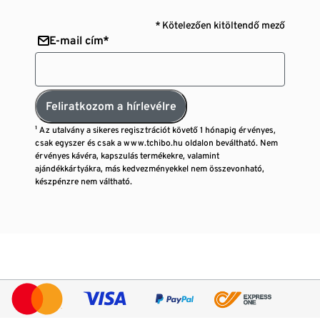
* Kötelezően kitöltendő mező
E-mail cím*
Feliratkozom a hírlevélre
¹ Az utalvány a sikeres regisztrációt követő 1 hónapig érvényes,
csak egyszer és csak a www.tchibo.hu oldalon beváltható. Nem
érvényes kávéra, kapszulás termékekre, valamint
ajándékkártyákra, más kedvezményekkel nem összevonható,
készpénzre nem váltható.