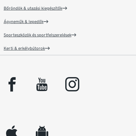
Bőröndök & utazási kiegészítők
Ágyneműk & lepedők
Sporteszközök és sportfelszerelések
Kerti & erkélybútorok
facebook
youtube
instagram
appleinc
android