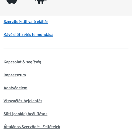
Szerződéstől való elállás
Kávé előfizetés felmondása
Kapcsolat & segítség
Impresszum
Adatvédelem
Visszaélés-bejelentés
Süti (cookie) beállítások
Általános Szerződési Feltételek