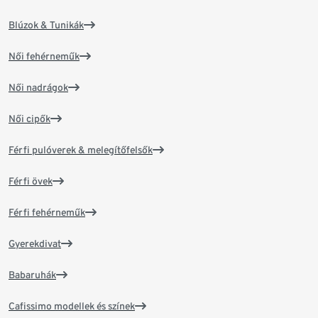
Blúzok & Tunikák
Női fehérneműk
Női nadrágok
Női cipők
Férfi pulóverek & melegítőfelsők
Férfi övek
Férfi fehérneműk
Gyerekdivat
Babaruhák
Cafissimo modellek és színek