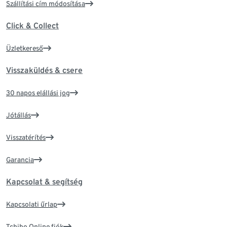
Szállítási cím módosítása
Click & Collect
Üzletkereső
Visszaküldés & csere
30 napos elállási jog
Jótállás
Visszatérítés
Garancia
Kapcsolat & segítség
Kapcsolati űrlap
Tchibo Online fiók