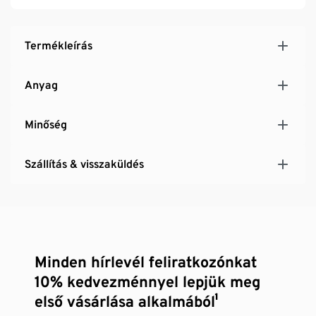
Rendkívül könnyű
Kicsire összehajtható és a rávarrt zsebben tárolható
Termékleírás
Anyag
Minőség
Szállítás & visszaküldés
Minden hírlevél feliratkozónkat
10% kedvezménnyel lepjük meg
első vásárlása alkalmából¹