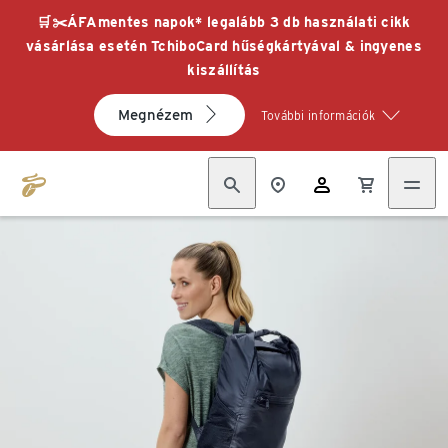
🛒✂️ÁFAmentes napok* legalább 3 db használati cikk
vásárlása esetén TchiboCard hűségkártyával & ingyenes
kiszállítás
Megnézem
További információk