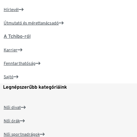
Hírlevél
Útmutató és mérettanácsadó
A Tchibo-ról
Karrier
Fenntarthatóság
Sajtó
Legnépszerűbb kategóriáink
Női divat
Női órák
Női sportnadrágok