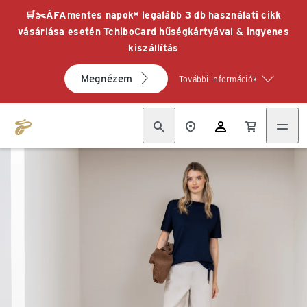
🛒✂️ÁFAmentes napok* legalább 3 db használati cikk
vásárlása esetén TchiboCard hűségkártyával & ingyenes
kiszállítás
Megnézem
További információk