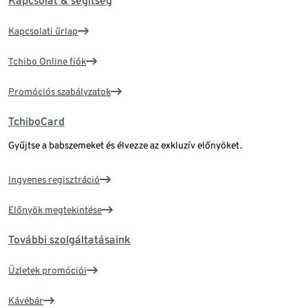
Kapcsolat & segítség
Kapcsolati űrlap
Tchibo Online fiók
Promóciós szabályzatok
TchiboCard
Gyűjtse a babszemeket és élvezze az exkluzív előnyöket.
Ingyenes regisztráció
Előnyök megtekintése
További szolgáltatásaink
Üzletek promóciói
Kávébár