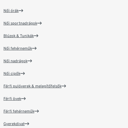
Női órák
Női sportnadrágok
Blúzok & Tunikák
Női fehérneműk
Női nadrágok
Női cipők
Férfi pulóverek & melegítőfelsők
Férfi övek
Férfi fehérneműk
Gyerekdivat