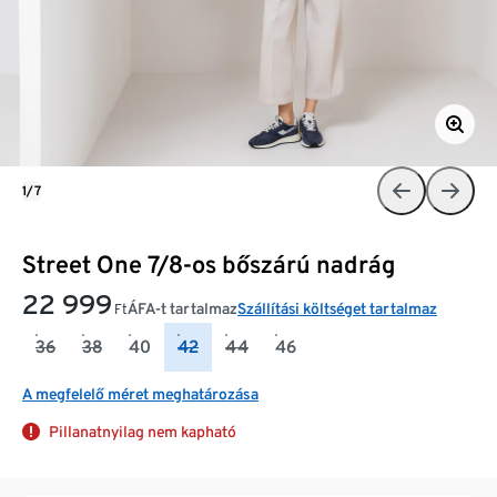
1/7
Street One 7/8-os bőszárú nadrág
22 999
ÁFA-t tartalmaz
Szállítási költséget tartalmaz
Ft
36
38
40
42
44
46
A megfelelő méret meghatározása
Pillanatnyilag nem kapható