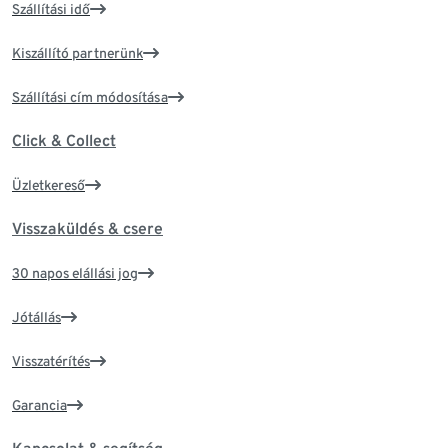
Szállítási idő
Kiszállító partnerünk
Szállítási cím módosítása
Click & Collect
Üzletkereső
Visszaküldés & csere
30 napos elállási jog
Jótállás
Visszatérítés
Garancia