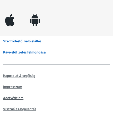
appleinc
android
Szerződéstől való elállás
Kávé előfizetés felmondása
Kapcsolat & segítség
Impresszum
Adatvédelem
Visszaélés-bejelentés