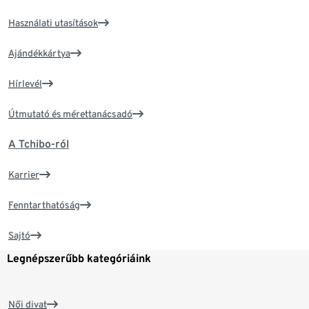
Használati utasítások
Ajándékkártya
Hírlevél
Útmutató és mérettanácsadó
A Tchibo-ról
Karrier
Fenntarthatóság
Sajtó
Legnépszerűbb kategóriáink
Női divat