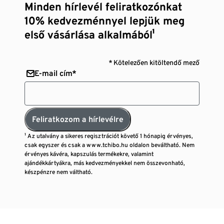
Minden hírlevél feliratkozónkat
10% kedvezménnyel lepjük meg
első vásárlása alkalmából¹
* Kötelezően kitöltendő mező
E-mail cím*
Feliratkozom a hírlevélre
¹ Az utalvány a sikeres regisztrációt követő 1 hónapig érvényes,
csak egyszer és csak a www.tchibo.hu oldalon beváltható. Nem
érvényes kávéra, kapszulás termékekre, valamint
ajándékkártyákra, más kedvezményekkel nem összevonható,
készpénzre nem váltható.