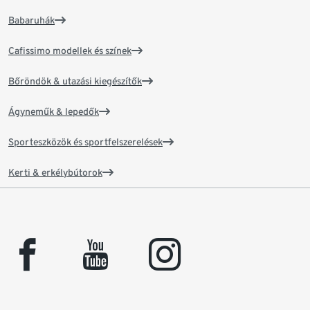
Babaruhák
Cafissimo modellek és színek
Bőröndök & utazási kiegészítők
Ágyneműk & lepedők
Sporteszközök és sportfelszerelések
Kerti & erkélybútorok
facebook
youtube
instagram