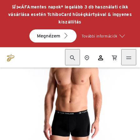
🛒✂️ÁFAmentes napok* legalább 3 db használati cikk
vásárlása esetén TchiboCard hűségkártyával & ingyenes
kiszállítás
Megnézem
További információk