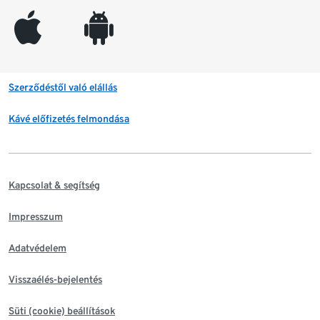
appleinc
android
Szerződéstől való elállás
Kávé előfizetés felmondása
Kapcsolat & segítség
Impresszum
Adatvédelem
Visszaélés-bejelentés
Süti (cookie) beállítások