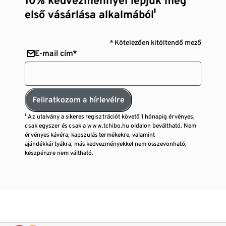
10% kedvezménnyel lepjük meg
első vásárlása alkalmából¹
* Kötelezően kitöltendő mező
E-mail cím*
Feliratkozom a hírlevélre
¹ Az utalvány a sikeres regisztrációt követő 1 hónapig érvényes,
csak egyszer és csak a www.tchibo.hu oldalon beváltható. Nem
érvényes kávéra, kapszulás termékekre, valamint
ajándékkártyákra, más kedvezményekkel nem összevonható,
készpénzre nem váltható.