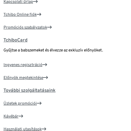
Kapcsolati űrlap
Tchibo Online fiók
Promóciós szabályzatok
TchiboCard
Gyűjtse a babszemeket és élvezze az exkluzív előnyöket.
Ingyenes regisztráció
Előnyök megtekintése
További szolgáltatásaink
Üzletek promóciói
Kávébár
Használati utasítások