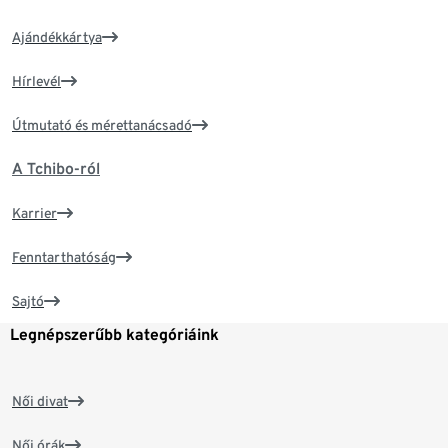
Ajándékkártya
Hírlevél
Útmutató és mérettanácsadó
A Tchibo-ról
Karrier
Fenntarthatóság
Sajtó
Legnépszerűbb kategóriáink
Női divat
Női órák