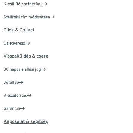
Kiszállító partnerünk
Szállítási cím módosítása
Click & Collect
Üzletkereső
Visszaküldés & csere
30 napos elállási jog
Jótállás
Visszatérítés
Garancia
Kapcsolat & segítség