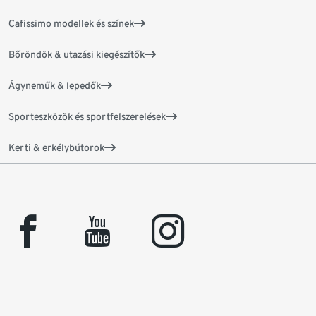
Cafissimo modellek és színek
Bőröndök & utazási kiegészítők
Ágyneműk & lepedők
Sporteszközök és sportfelszerelések
Kerti & erkélybútorok
facebook
youtube
instagram