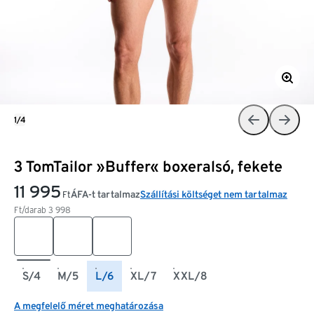
1/4
3 TomTailor »Buffer« boxeralsó, fekete
11 995
ÁFA-t tartalmaz
Szállítási költséget nem tartalmaz
Ft
Ft/darab
3 998
S/4
M/5
L/6
XL/7
XXL/8
A megfelelő méret meghatározása