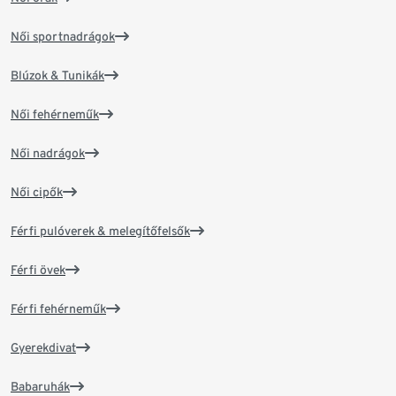
Női sportnadrágok
Blúzok & Tunikák
Női fehérneműk
Női nadrágok
Női cipők
Férfi pulóverek & melegítőfelsők
Férfi övek
Férfi fehérneműk
Gyerekdivat
Babaruhák