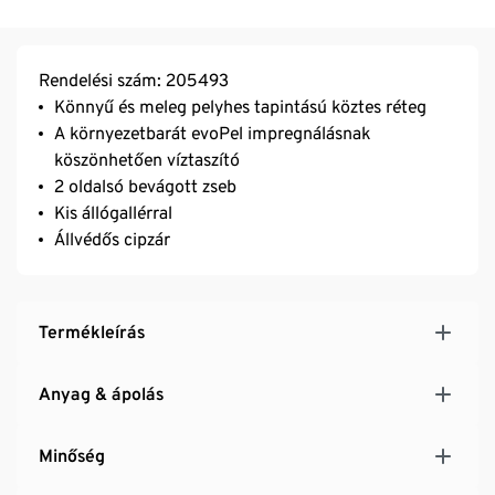
Rendelési szám: 205493
Könnyű és meleg pelyhes tapintású köztes réteg
A környezetbarát evoPel impregnálásnak
köszönhetően víztaszító
2 oldalsó bevágott zseb
Kis állógallérral
Állvédős cipzár
Termékleírás
Anyag & ápolás
Minőség