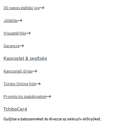
30 napos elállási jog
Jótállás
Visszatérítés
Garancia
Kapcsolat & segítség
Kapcsolati űrlap
Tchibo Online fiók
Promóciós szabályzatok
TchiboCard
Gyűjtse a babszemeket és élvezze az exkluzív előnyöket.