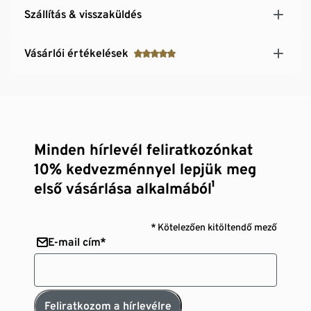
Szállítás & visszaküldés
Vásárlói értékelések
Minden hírlevél feliratkozónkat
10% kedvezménnyel lepjük meg
első vásárlása alkalmából¹
* Kötelezően kitöltendő mező
E-mail cím*
Feliratkozom a hírlevélre