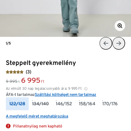
1/5
Steppelt gyerekmellény
(3)
6 995
9 995
Ft
Ft
Az elmúlt 30 nap legalacsonyabb ára:
9 995
Ft
ÁFA-t tartalmaz
Szállítási költséget nem tartalmaz
122/128
134/140
146/152
158/164
170/176
A megfelelő méret meghatározása
Pillanatnyilag nem kapható