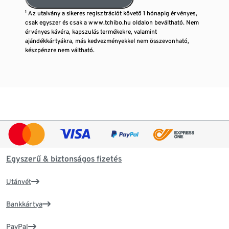
¹ Az utalvány a sikeres regisztrációt követő 1 hónapig érvényes,
csak egyszer és csak a www.tchibo.hu oldalon beváltható. Nem
érvényes kávéra, kapszulás termékekre, valamint
ajándékkártyákra, más kedvezményekkel nem összevonható,
készpénzre nem váltható.
Egyszerű & biztonságos fizetés
Utánvét
Bankkártya
PayPal