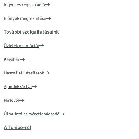
Ingyenes regisztráció
Előnyök megtekintése
További szolgáltatásaink
Üzletek promóciói
Kávébár
Használati utasítások
Ajándékkártya
Hírlevél
Útmutató és mérettanácsadó
A Tchibo-ról