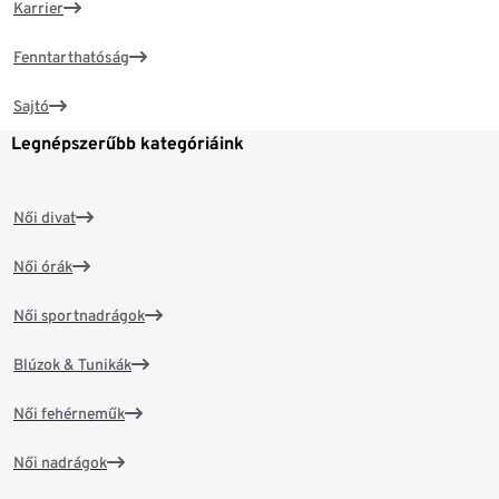
Karrier
Fenntarthatóság
Sajtó
Legnépszerűbb kategóriáink
Női divat
Női órák
Női sportnadrágok
Blúzok & Tunikák
Női fehérneműk
Női nadrágok