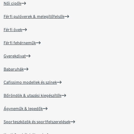
Női cipők
Férfi pulóverek & melegítőfelsők
Férfi övek
Férfi fehérneműk
Gyerekdivat
Babaruhák
Cafissimo modellek és színek
Bőröndök & utazási kiegészítők
Ágyneműk & lepedők
Sporteszközök és sportfelszerelések