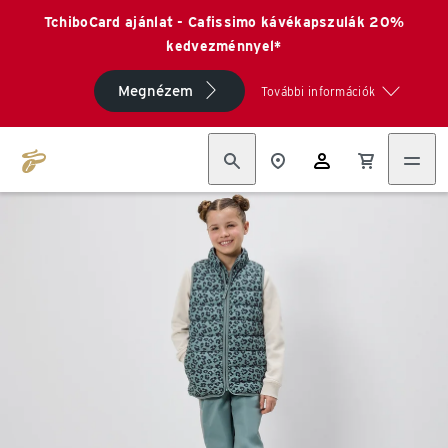
TchiboCard ajánlat - Cafissimo kávékapszulák 20%
kedvezménnyel*
Megnézem
További információk