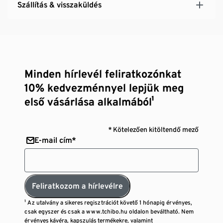
Szállítás & visszaküldés
Minden hírlevél feliratkozónkat
10% kedvezménnyel lepjük meg
első vásárlása alkalmából¹
* Kötelezően kitöltendő mező
E-mail cím*
Feliratkozom a hírlevélre
¹ Az utalvány a sikeres regisztrációt követő 1 hónapig érvényes,
csak egyszer és csak a www.tchibo.hu oldalon beváltható. Nem
érvényes kávéra, kapszulás termékekre, valamint