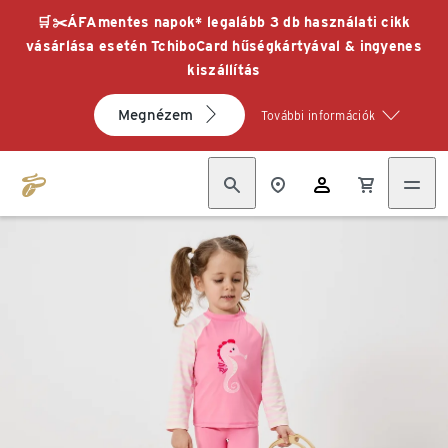
🛒✂️ÁFAmentes napok* legalább 3 db használati cikk
vásárlása esetén TchiboCard hűségkártyával & ingyenes
kiszállítás
Megnézem
További információk