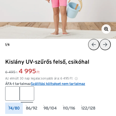
1/6
Kislány UV-szűrős felső, csikóhal
4 995
6 495
Ft
Ft
Az elmúlt 30 nap legalacsonyabb ára:
6 495
Ft
ÁFA-t tartalmaz
Szállítási költséget nem tartalmaz
74/80
86/92
98/104
110/116
122/128