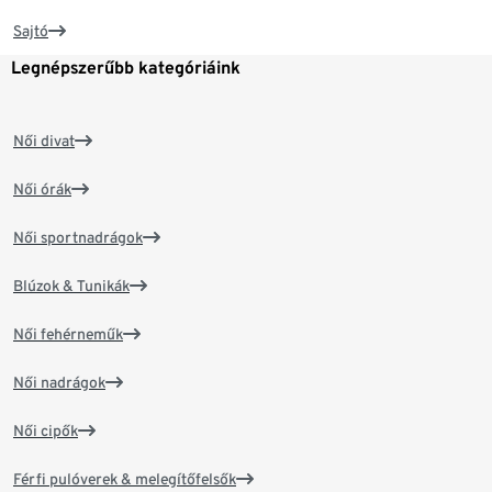
Sajtó
Legnépszerűbb kategóriáink
Női divat
Női órák
Női sportnadrágok
Blúzok & Tunikák
Női fehérneműk
Női nadrágok
Női cipők
Férfi pulóverek & melegítőfelsők