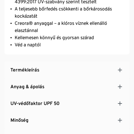
4399:2017 UV-szabvány szerint tesztelt
A teljesebb bőrfedés csökkenti a bőrkárosodás
kockázatát
Creora® anyaggal – a klóros víznek ellenálló
elasztánnal
Kellemesen könnyű és gyorsan szárad
Véd a naptól
Termékleírás
Anyag & ápolás
UV-védőfaktor UPF 50
Minőség