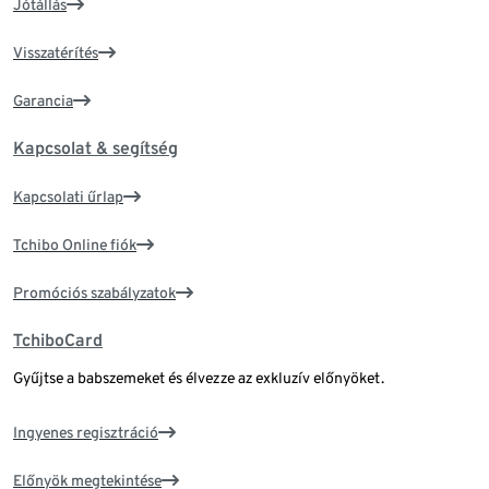
Jótállás
Visszatérítés
Garancia
Kapcsolat & segítség
Kapcsolati űrlap
Tchibo Online fiók
Promóciós szabályzatok
TchiboCard
Gyűjtse a babszemeket és élvezze az exkluzív előnyöket.
Ingyenes regisztráció
Előnyök megtekintése