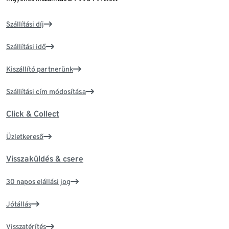
Szállítási díj
Szállítási idő
Kiszállító partnerünk
Szállítási cím módosítása
Click & Collect
Üzletkereső
Visszaküldés & csere
30 napos elállási jog
Jótállás
Visszatérítés