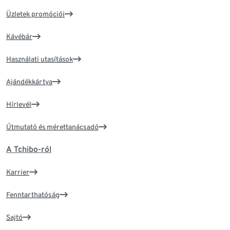
Üzletek promóciói
Kávébár
Használati utasítások
Ajándékkártya
Hírlevél
Útmutató és mérettanácsadó
A Tchibo-ról
Karrier
Fenntarthatóság
Sajtó