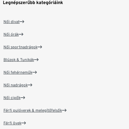
Legnépszerűbb kategóriáink
Női divat
Női órák
Női sportnadrágok
Blúzok & Tunikák
Női fehérneműk
Női nadrágok
Női cipők
Férfi pulóverek & melegítőfelsők
Férfi övek