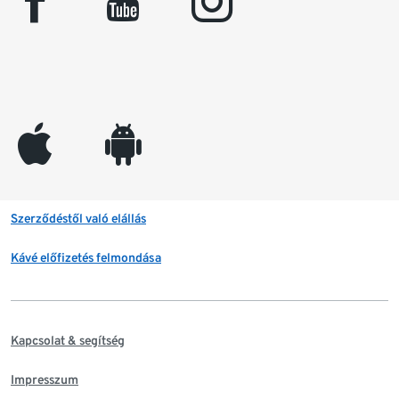
facebook
youtube
instagram
appleinc
android
Szerződéstől való elállás
Kávé előfizetés felmondása
Kapcsolat & segítség
Impresszum