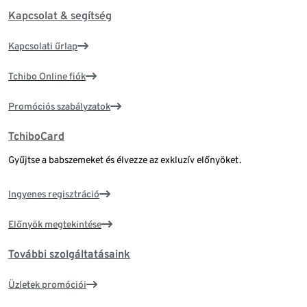
Kapcsolat & segítség
Kapcsolati űrlap
Tchibo Online fiók
Promóciós szabályzatok
TchiboCard
Gyűjtse a babszemeket és élvezze az exkluzív előnyöket.
Ingyenes regisztráció
Előnyök megtekintése
További szolgáltatásaink
Üzletek promóciói