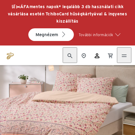
🛒✂️ÁFAmentes napok* legalább 3 db használati cikk
vásárlása esetén TchiboCard hűségkártyával & ingyenes
kiszállítás
Megnézem
További információk