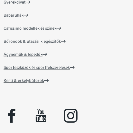
Gyerekdivat
Babaruhák
Cafissimo modellek és színek
Bőröndök & utazási kiegészítők
Ágyneműk & lepedők
Sporteszközök és sportfelszerelések
Kerti & erkélybútorok
facebook
youtube
instagram