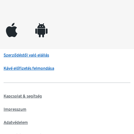
appleinc
android
Szerződéstől való elállás
Kávé előfizetés felmondása
Kapcsolat & segítség
Impresszum
Adatvédelem