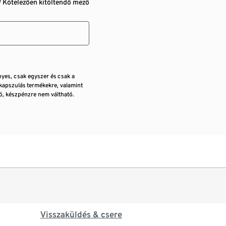
* Kötelezően kitöltendő mező
nyes, csak egyszer és csak a
kapszulás termékekre, valamint
, készpénzre nem váltható.
Visszaküldés & csere