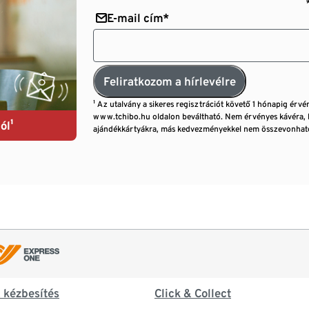
E-mail cím*
Feliratkozom a hírlevélre
¹ Az utalvány a sikeres regisztrációt követő 1 hónapig érvé
www.tchibo.hu oldalon beváltható. Nem érvényes kávéra, 
ól¹
ajándékkártyákra, más kedvezményekkel nem összevonható
& kézbesítés
Click & Collect