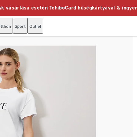
k vásárlása esetén TchiboCard hűségkártyával & ingyen
tthon
Sport
Outlet