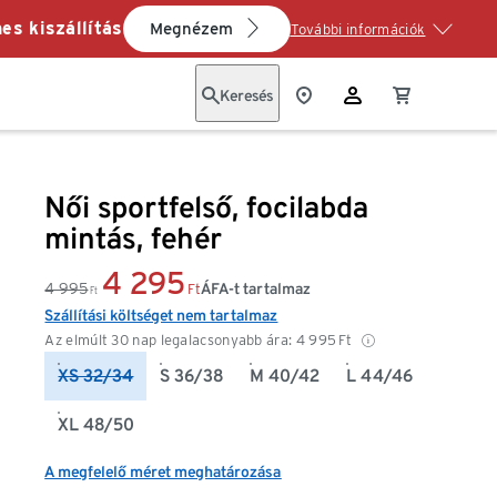
es kiszállítás
Megnézem
További információk
Keresés
Női sportfelső, focilabda
mintás, fehér
4 295
4 995
ÁFA-t tartalmaz
Ft
Ft
Szállítási költséget nem tartalmaz
Az elmúlt 30 nap legalacsonyabb ára:
4 995
Ft
XS 32/34
S 36/38
M 40/42
L 44/46
XL 48/50
A megfelelő méret meghatározása