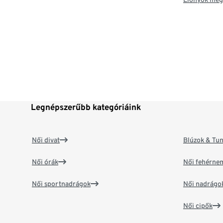
Legnépszerűbb kategóriáink
Női divat
Blúzok & Tun
Női órák
Női fehérne
Női sportnadrágok
Női nadrágo
Női cipők