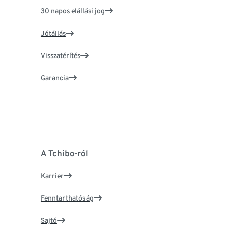
30 napos elállási jog
Jótállás
Visszatérítés
Garancia
A Tchibo-ról
Karrier
Fenntarthatóság
Sajtó