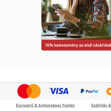
10% kedvezmény az első vásárlásb
Egyszerű & biztonságos fizetés
Szállítás 