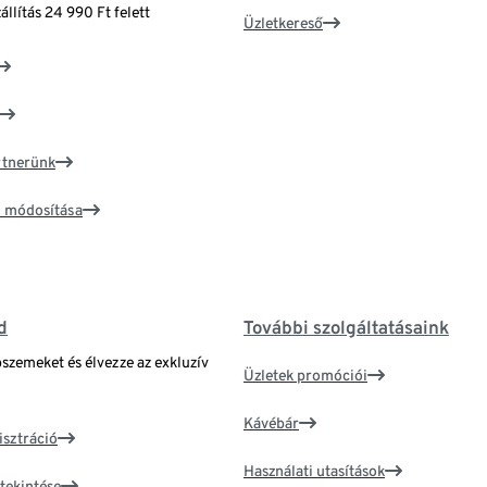
állítás 24 990 Ft felett
Üzletkereső
artnerünk
ím módosítása
d
További szolgáltatásaink
bszemeket és élvezze az exkluzív
Üzletek promóciói
Kávébár
isztráció
Használati utasítások
tekintése