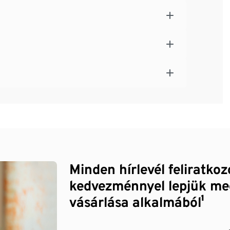
Minden hírlevél feliratko
kedvezménnyel lepjük me
vásárlása alkalmából¹