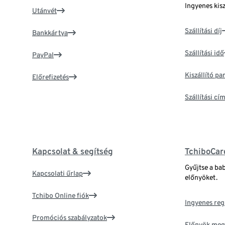
Ingyenes kisz
Utánvét
Szállítási díj
Bankkártya
Szállítási idő
PayPal
Kiszállító p
Előrefizetés
Szállítási c
Kapcsolat & segítség
TchiboCar
Gyűjtse a ba
Kapcsolati űrlap
előnyöket.
Tchibo Online fiók
Ingyenes reg
Promóciós szabályzatok
Előnyök meg