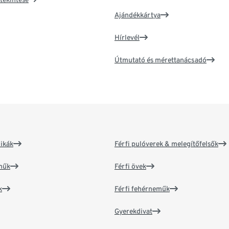
Ajándékkártya
Hírlevél
Útmutató és mérettanácsadó
ikák
Férfi pulóverek & melegítőfelsők
műk
Férfi övek
k
Férfi fehérneműk
Gyerekdivat