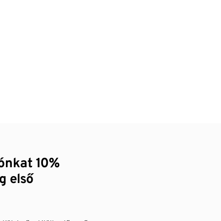
zónkat 10%
g első