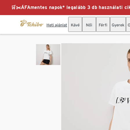
🛒✂️ÁFAmentes napok* legalább 3 db használati cik
Heti ajánlat
Kávé
Női
Férfi
Gyerek
O