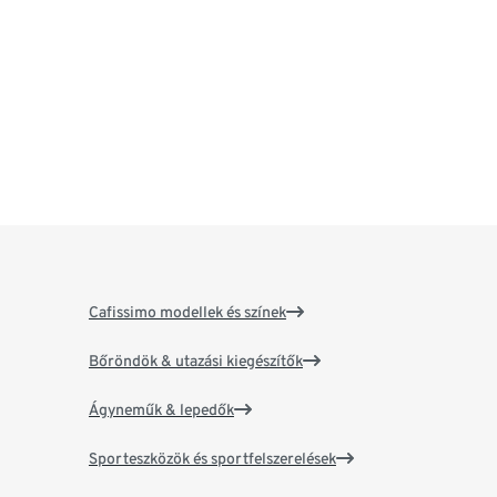
Cafissimo modellek és színek
Bőröndök & utazási kiegészítők
Ágyneműk & lepedők
Sporteszközök és sportfelszerelések