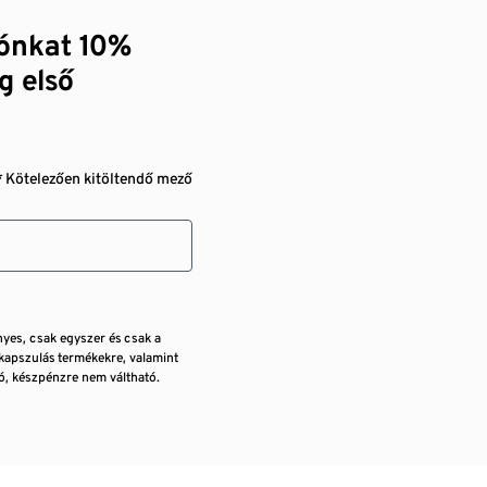
zónkat 10%
g első
* Kötelezően kitöltendő mező
nyes, csak egyszer és csak a
kapszulás termékekre, valamint
, készpénzre nem váltható.