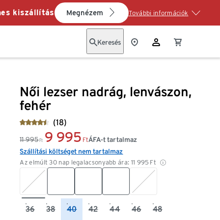
es kiszállítás
Megnézem
További információk
Keresés
Női lezser nadrág, lenvászon,
fehér
(18)
9 995
11 995
ÁFA-t tartalmaz
Ft
Ft
Szállítási költséget nem tartalmaz
Az elmúlt 30 nap legalacsonyabb ára:
11 995
Ft
36
38
40
42
44
46
48