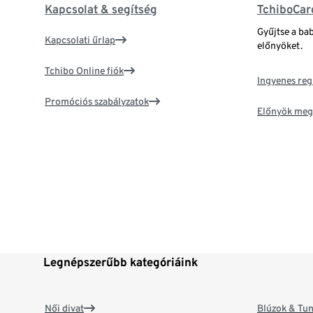
Kapcsolat & segítség
TchiboCar
Gyűjtse a ba
Kapcsolati űrlap
előnyöket.
Tchibo Online fiók
Ingyenes reg
Promóciós szabályzatok
Előnyök meg
Legnépszerűbb kategóriáink
Női divat
Blúzok & Tun