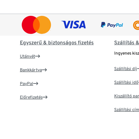
Egyszerű & biztonságos fizetés
Szállítás 
Ingyenes kisz
Utánvét
Szállítási díj
Bankkártya
Szállítási idő
PayPal
Kiszállító p
Előrefizetés
Szállítási c