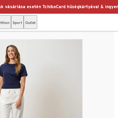
k vásárlása esetén TchiboCard hűségkártyával & ingyen
tthon
Sport
Outlet