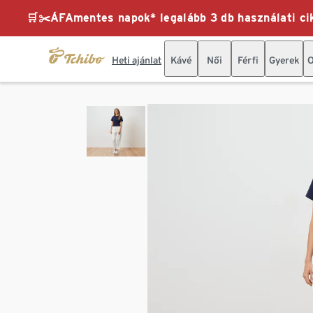
🛒✂️ÁFAmentes napok* legalább 3 db használati cik
Heti ajánlat
Kávé
Női
Férfi
Gyerek
O