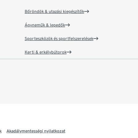
Bőröndök & utazási kiegészítők
Ágyneműk & lepedők
Sporteszközök és sportfelszerelések
Kerti & erkélybútorok
k
Akadálymentességi nyilatkozat