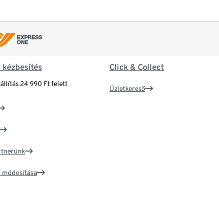
& kézbesítés
Click & Collect
állítás 24 990 Ft felett
Üzletkereső
artnerünk
ím módosítása