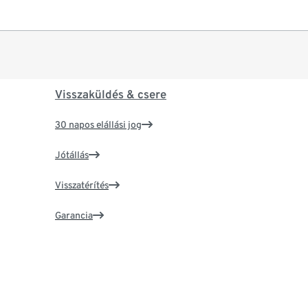
Visszaküldés & csere
30 napos elállási jog
Jótállás
Visszatérítés
Garancia