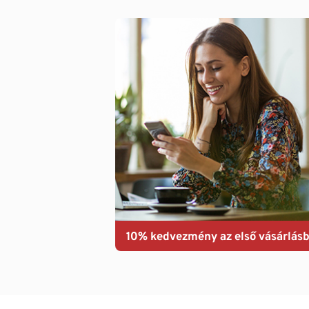
10% kedvezmény az első vásárlásb