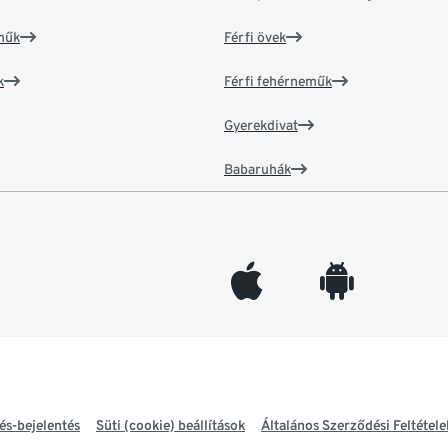
műk
Férfi övek
k
Férfi fehérneműk
Gyerekdivat
Babaruhák
appleinc
android
és-bejelentés
Süti (cookie) beállítások
Általános Szerződési Feltétele