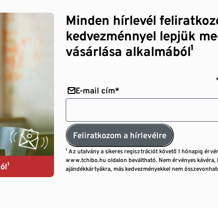
Minden hírlevél feliratko
kedvezménnyel lepjük me
vásárlása alkalmából¹
E-mail cím*
Feliratkozom a hírlevélre
¹ Az utalvány a sikeres regisztrációt követő 1 hónapig érvé
www.tchibo.hu oldalon beváltható. Nem érvényes kávéra, 
ól¹
ajándékkártyákra, más kedvezményekkel nem összevonható