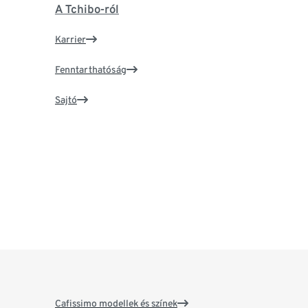
A Tchibo-ról
Karrier
Fenntarthatóság
Sajtó
Cafissimo modellek és színek