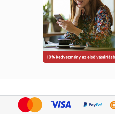
10% kedvezmény az első vásárlásb