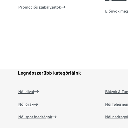
Promóciós szabályzatok
Előnyök meg
Legnépszerűbb kategóriáink
Női divat
Blúzok & Tun
Női órák
Női fehérne
Női sportnadrágok
Női nadrágo