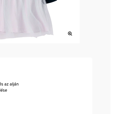
s az alján
lése
dkívül kényelmes viselet