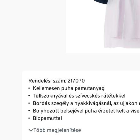
Rendelési szám: 217070
Kellemesen puha pamutanyag
Tüllszoknyával és szívecskés rátétekkel
Bordás szegély a nyakkivágásnál, az ujjakon é
Bolyhozott belsejével puha érzetet kelt a vise
Biopamuttal
Elasztánnal: formatartó, tökéletesen áll, ren
Több megjelenítése