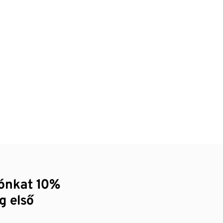
zónkat 10%
g első