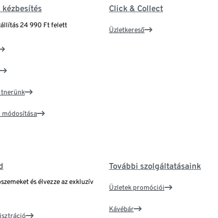
& kézbesítés
Click & Collect
állítás 24 990 Ft felett
Üzletkereső
artnerünk
ím módosítása
d
További szolgáltatásaink
bszemeket és élvezze az exkluzív
Üzletek promóciói
Kávébár
isztráció