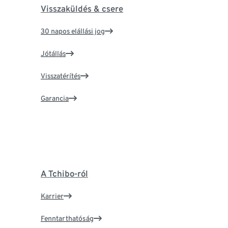
Visszaküldés & csere
30 napos elállási jog
Jótállás
Visszatérítés
Garancia
A Tchibo-ról
Karrier
Fenntarthatóság