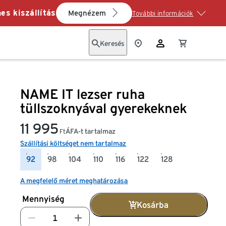
es kiszállítás
Megnézem
További információk
Keresés
NAME IT lezser ruha
tüllszoknyával gyerekeknek
11 995
ÁFA-t tartalmaz
Ft
Szállítási költséget nem tartalmaz
92
98
104
110
116
122
128
A megfelelő méret meghatározása
Mennyiség
Kosárba