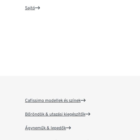
Sajtó
Cafissimo modellek és színek
Bőröndök & utazási kiegészítők
Ágyneműk & lepedők