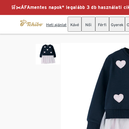
🛒✂️ÁFAmentes napok* legalább 3 db használati cik
Heti ajánlat
Kávé
Női
Férfi
Gyerek
O