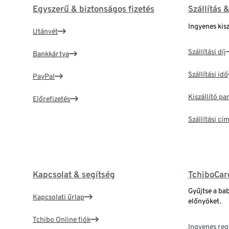
Egyszerű & biztonságos fizetés
Szállítás 
Ingyenes kisz
Utánvét
Szállítási díj
Bankkártya
Szállítási idő
PayPal
Kiszállító p
Előrefizetés
Szállítási c
Kapcsolat & segítség
TchiboCar
Gyűjtse a ba
Kapcsolati űrlap
előnyöket.
Tchibo Online fiók
Ingyenes reg