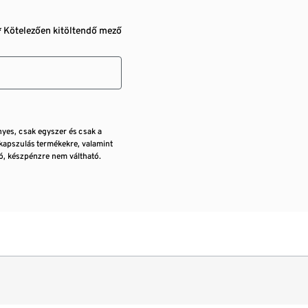
* Kötelezően kitöltendő mező
nyes, csak egyszer és csak a
kapszulás termékekre, valamint
, készpénzre nem váltható.