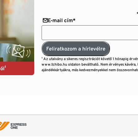
E-mail cím*
Feliratkozom a hírlevélre
¹ Az utalvány a sikeres regisztrációt követő 1 hónapig érvé
www.tchibo.hu oldalon beváltható. Nem érvényes kávéra, 
ól¹
ajándékkártyákra, más kedvezményekkel nem összevonható