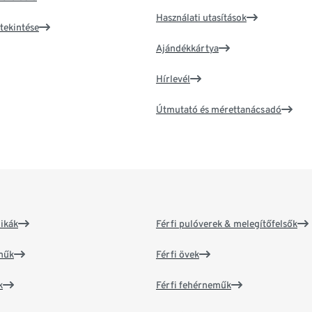
Használati utasítások
tekintése
Ajándékkártya
Hírlevél
Útmutató és mérettanácsadó
ikák
Férfi pulóverek & melegítőfelsők
műk
Férfi övek
k
Férfi fehérneműk