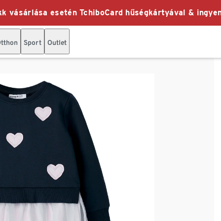
k vásárlása esetén TchiboCard hűségkártyával & ingyen
tthon
Sport
Outlet