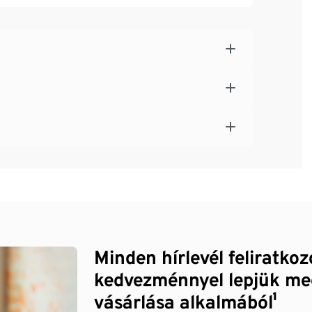
Minden hírlevél feliratko
kedvezménnyel lepjük me
vásárlása alkalmából¹