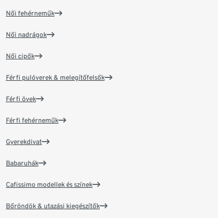
Női fehérneműk
Női nadrágok
Női cipők
Férfi pulóverek & melegítőfelsők
Férfi övek
Férfi fehérneműk
Gyerekdivat
Babaruhák
Cafissimo modellek és színek
Bőröndök & utazási kiegészítők