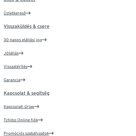
Üzletkereső
Visszaküldés & csere
30 napos elállási jog
Jótállás
Visszatérítés
Garancia
Kapcsolat & segítség
Kapcsolati űrlap
Tchibo Online fiók
Promóciós szabályzatok