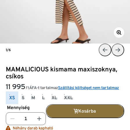
1/6
MAMALICIOUS kismama maxiszoknya,
csíkos
11 995
ÁFA-t tartalmaz
Szállítási költséget nem tartalmaz
Ft
XS
S
M
L
XL
XXL
Mennyiség
Kosárba
Néhány darab kapható