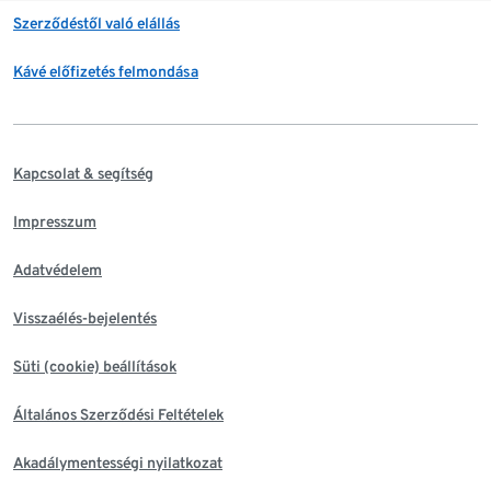
Szerződéstől való elállás
Kávé előfizetés felmondása
Kapcsolat & segítség
Impresszum
Adatvédelem
Visszaélés-bejelentés
Süti (cookie) beállítások
Általános Szerződési Feltételek
Akadálymentességi nyilatkozat