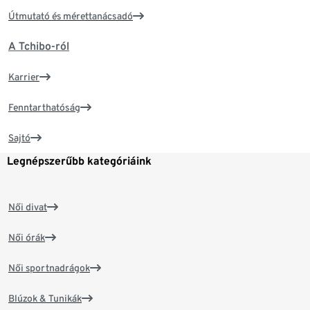
Útmutató és mérettanácsadó
A Tchibo-ról
Karrier
Fenntarthatóság
Sajtó
Legnépszerűbb kategóriáink
Női divat
Női órák
Női sportnadrágok
Blúzok & Tunikák