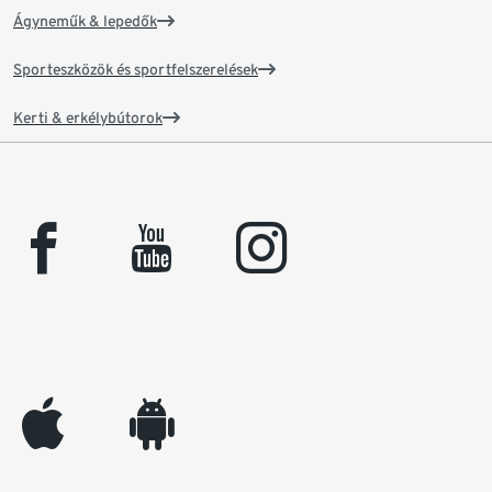
Ágyneműk & lepedők
Sporteszközök és sportfelszerelések
Kerti & erkélybútorok
facebook
youtube
instagram
appleinc
android