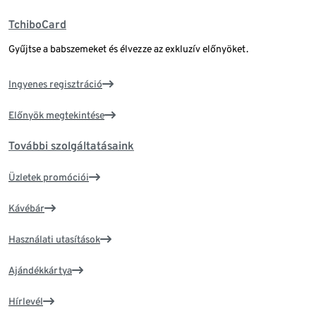
TchiboCard
Gyűjtse a babszemeket és élvezze az exkluzív előnyöket.
Ingyenes regisztráció
Előnyök megtekintése
További szolgáltatásaink
Üzletek promóciói
Kávébár
Használati utasítások
Ajándékkártya
Hírlevél