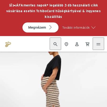
🛒✂️ÁFAmentes napok* legalább 3 db használati cikk
vásárlása esetén TchiboCard hűségkártyával & ingyenes
kiszállítás
Megnézem
További információk