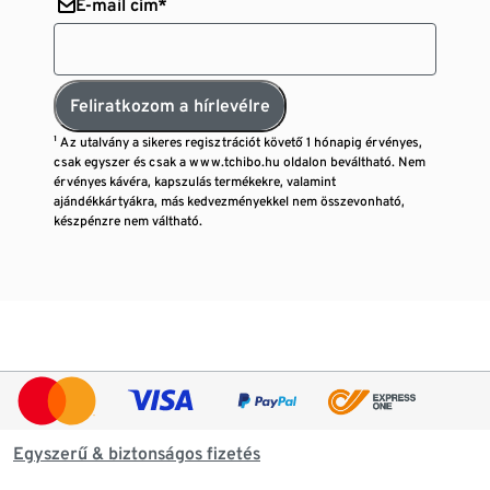
E-mail cím*
Feliratkozom a hírlevélre
¹ Az utalvány a sikeres regisztrációt követő 1 hónapig érvényes,
csak egyszer és csak a www.tchibo.hu oldalon beváltható. Nem
érvényes kávéra, kapszulás termékekre, valamint
ajándékkártyákra, más kedvezményekkel nem összevonható,
készpénzre nem váltható.
Egyszerű & biztonságos fizetés