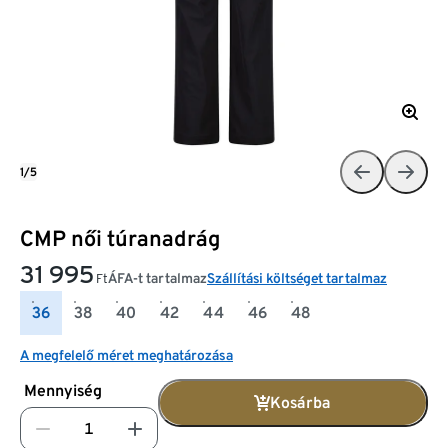
1/5
CMP női túranadrág
31 995
ÁFA-t tartalmaz
Szállítási költséget tartalmaz
Ft
36
38
40
42
44
46
48
A megfelelő méret meghatározása
Mennyiség
Kosárba