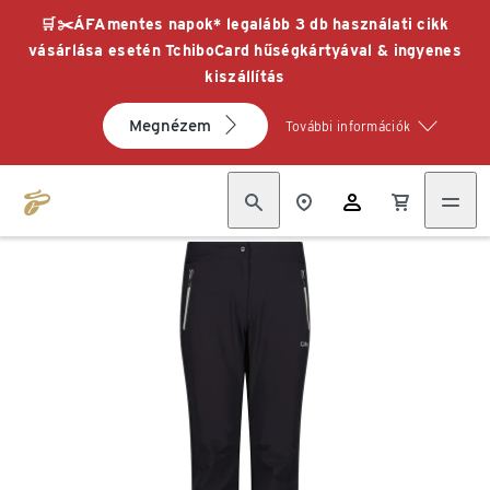
🛒✂️ÁFAmentes napok* legalább 3 db használati cikk
vásárlása esetén TchiboCard hűségkártyával & ingyenes
kiszállítás
Megnézem
További információk