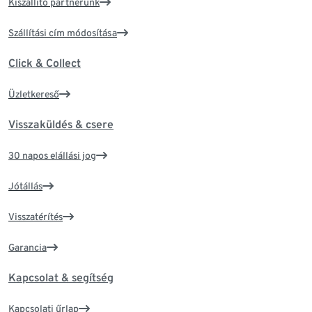
Kiszállító partnerünk
Szállítási cím módosítása
Click & Collect
Üzletkereső
Visszaküldés & csere
30 napos elállási jog
Jótállás
Visszatérítés
Garancia
Kapcsolat & segítség
Kapcsolati űrlap