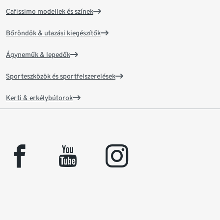
Cafissimo modellek és színek
Bőröndök & utazási kiegészítők
Ágyneműk & lepedők
Sporteszközök és sportfelszerelések
Kerti & erkélybútorok
facebook
youtube
instagram