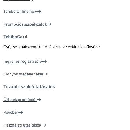
Tchibo Online fiók
Promóciós szabályzatok
TchiboCard
Gyűjtse a babszemeket és élvezze az exkluzív előnyöket.
Ingyenes regisztráció
Előnyök megtekintése
További szolgáltatásaink
Üzletek promóciói
Kávébár
Használati utasítások