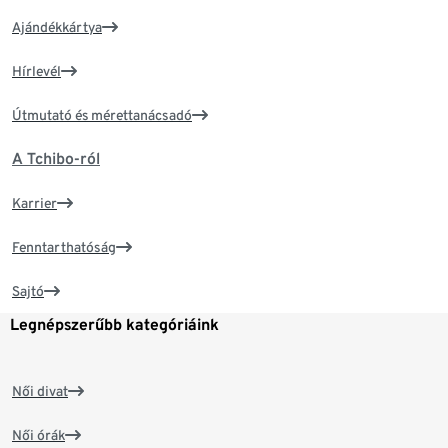
Ajándékkártya
Hírlevél
Útmutató és mérettanácsadó
A Tchibo-ról
Karrier
Fenntarthatóság
Sajtó
Legnépszerűbb kategóriáink
Női divat
Női órák