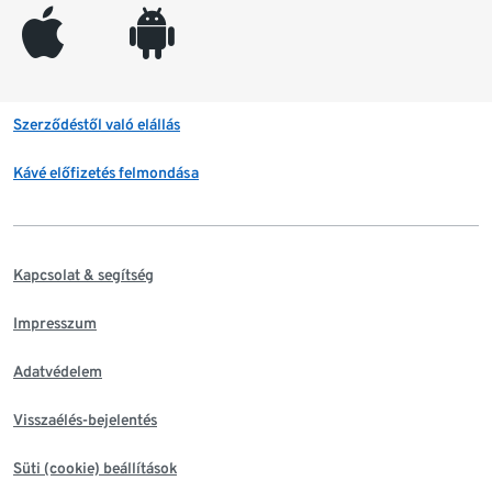
appleinc
android
Szerződéstől való elállás
Kávé előfizetés felmondása
Kapcsolat & segítség
Impresszum
Adatvédelem
Visszaélés-bejelentés
Süti (cookie) beállítások