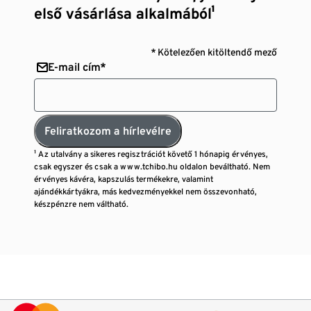
első vásárlása alkalmából¹
* Kötelezően kitöltendő mező
E-mail cím*
Feliratkozom a hírlevélre
¹ Az utalvány a sikeres regisztrációt követő 1 hónapig érvényes,
csak egyszer és csak a www.tchibo.hu oldalon beváltható. Nem
érvényes kávéra, kapszulás termékekre, valamint
ajándékkártyákra, más kedvezményekkel nem összevonható,
készpénzre nem váltható.