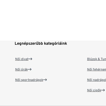
Legnépszerűbb kategóriáink
Női divat
Blúzok & Tun
Női órák
Női fehérne
Női sportnadrágok
Női nadrágo
Női cipők