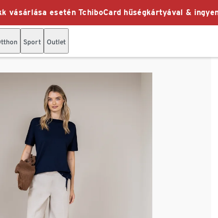
k vásárlása esetén TchiboCard hűségkártyával & ingyen
tthon
Sport
Outlet