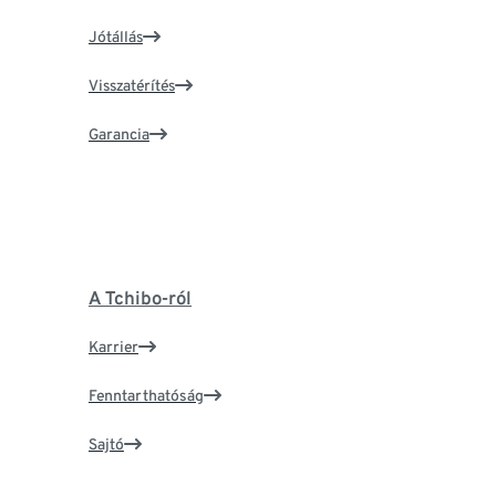
Jótállás
Visszatérítés
Garancia
A Tchibo-ról
Karrier
Fenntarthatóság
Sajtó