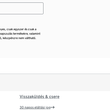
nyes, csak egyszer és csak a
kapszulás termékekre, valamint
, készpénzre nem váltható.
Visszaküldés & csere
30 napos elállási jog