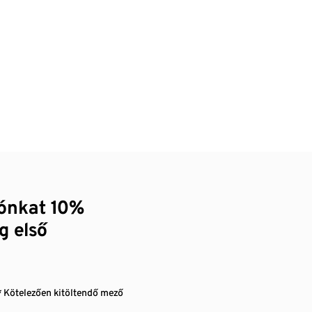
zónkat 10%
g első
* Kötelezően kitöltendő mező