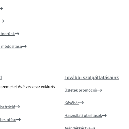
artnerünk
ím módosítása
d
További szolgáltatásaink
bszemeket és élvezze az exkluzív
Üzletek promóciói
Kávébár
isztráció
Használati utasítások
tekintése
Ajándékkártya