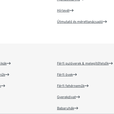
Hírlevél
Útmutató és mérettanácsadó
ikák
Férfi pulóverek & melegítőfelsők
műk
Férfi övek
k
Férfi fehérneműk
Gyerekdivat
Babaruhák