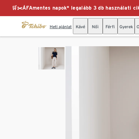
🛒✂️ÁFAmentes napok* legalább 3 db használati cik
Heti ajánlat
Kávé
Női
Férfi
Gyerek
O