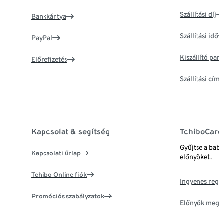
Szállítási díj
Bankkártya
Szállítási idő
PayPal
Kiszállító p
Előrefizetés
Szállítási c
Kapcsolat & segítség
TchiboCar
Gyűjtse a ba
Kapcsolati űrlap
előnyöket.
Tchibo Online fiók
Ingyenes reg
Promóciós szabályzatok
Előnyök meg