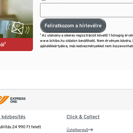
Feliratkozom a hírlevélre
¹ Az utalvány a sikeres regisztrációt követő 1 hónapig érvé
www.tchibo.hu oldalon beváltható. Nem érvényes kávéra, 
ól¹
ajándékkártyákra, más kedvezményekkel nem összevonható
& kézbesítés
Click & Collect
állítás 24 990 Ft felett
Üzletkereső