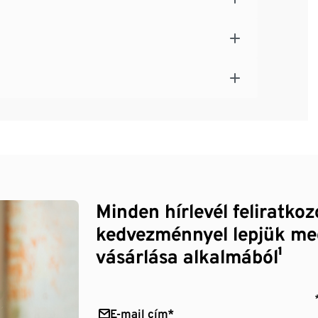
Minden hírlevél feliratko
kedvezménnyel lepjük me
vásárlása alkalmából¹
E-mail cím*