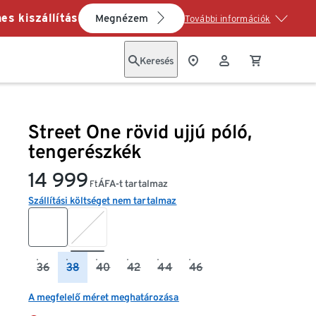
es kiszállítás
Megnézem
További információk
Keresés
Street One rövid ujjú póló,
tengerészkék
14 999
ÁFA-t tartalmaz
Ft
Szállítási költséget nem tartalmaz
36
38
40
42
44
46
A megfelelő méret meghatározása