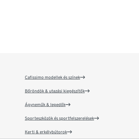
Cafissimo modellek és színek
Bőröndök & utazási kiegészítők
Ágyneműk & lepedők
Sporteszközök és sportfelszerelések
Kerti & erkélybútorok