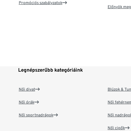
Promóciós szabályzatok
Előnyök meg
Legnépszerűbb kategóriáink
Női divat
Blúzok & Tun
Női órák
Női fehérne
Női sportnadrágok
Női nadrágo
Női cipők