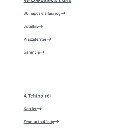
Visszaküldés & csere
30 napos elállási jog
Jótállás
Visszatérítés
Garancia
A Tchibo-ról
Karrier
Fenntarthatóság