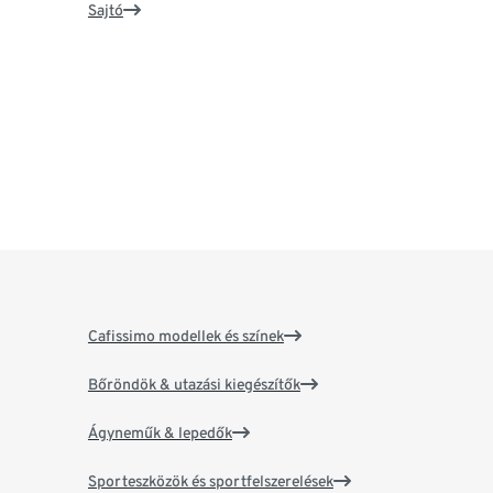
Sajtó
Cafissimo modellek és színek
Bőröndök & utazási kiegészítők
Ágyneműk & lepedők
Sporteszközök és sportfelszerelések