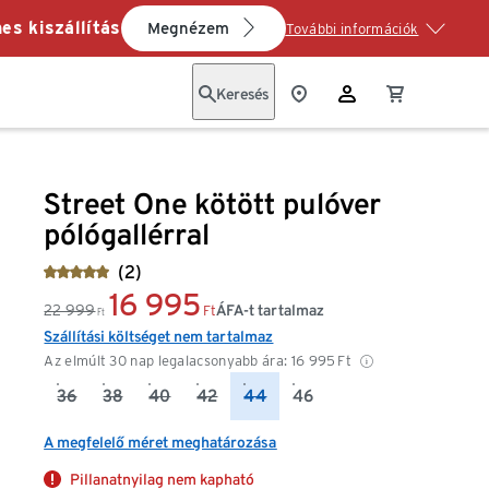
es kiszállítás
Megnézem
További információk
Keresés
Street One kötött pulóver
pólógallérral
(2)
16 995
22 999
ÁFA-t tartalmaz
Ft
Ft
Szállítási költséget nem tartalmaz
Az elmúlt 30 nap legalacsonyabb ára:
16 995
Ft
36
38
40
42
44
46
A megfelelő méret meghatározása
Pillanatnyilag nem kapható