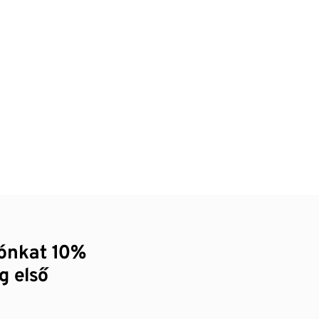
zónkat 10%
g első