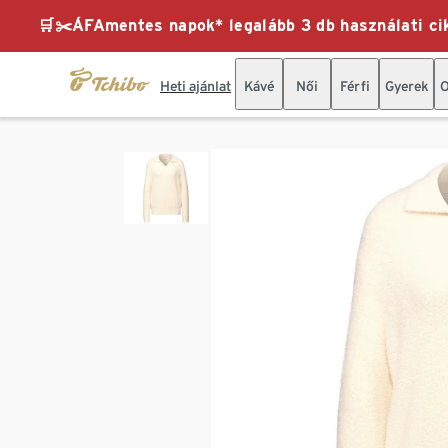
🛒✂️ÁFAmentes napok* legalább 3 db használati cik
Heti ajánlat
Kávé
Női
Férfi
Gyerek
O