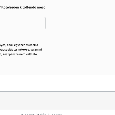
* Kötelezően kitöltendő mező
nyes, csak egyszer és csak a
kapszulás termékekre, valamint
, készpénzre nem váltható.