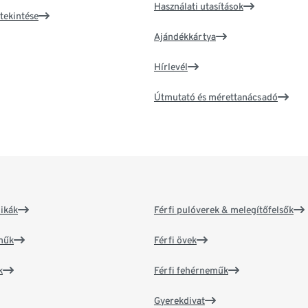
Használati utasítások
tekintése
Ajándékkártya
Hírlevél
Útmutató és mérettanácsadó
ikák
Férfi pulóverek & melegítőfelsők
műk
Férfi övek
k
Férfi fehérneműk
Gyerekdivat