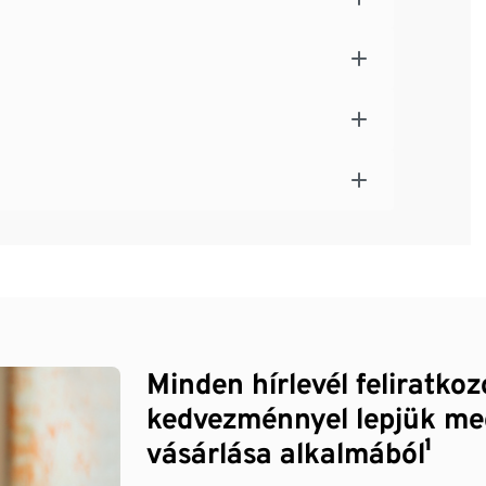
Minden hírlevél feliratko
kedvezménnyel lepjük me
vásárlása alkalmából¹