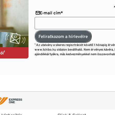
E-mail cím*
Feliratkozom a hírlevélre
¹ Az utalvány a sikeres regisztrációt követő 1 hónapig érvé
www.tchibo.hu oldalon beváltható. Nem érvényes kávéra, 
ól¹
ajándékkártyákra, más kedvezményekkel nem összevonható