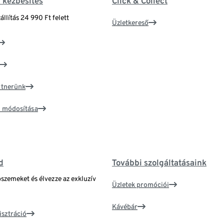
& kézbesítés
Click & Collect
állítás 24 990 Ft felett
Üzletkereső
artnerünk
ím módosítása
d
További szolgáltatásaink
bszemeket és élvezze az exkluzív
Üzletek promóciói
Kávébár
isztráció