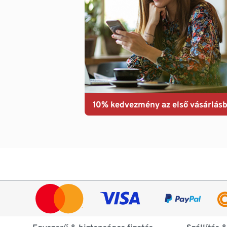
10% kedvezmény az első vásárlásb