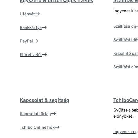
Egyszerű & biztonságos fizetés
Szállítás 
Ingyenes kisz
Utánvét
Szállítási díj
Bankkártya
Szállítási idő
PayPal
Kiszállító p
Előrefizetés
Szállítási c
Kapcsolat & segítség
TchiboCar
Gyűjtse a ba
Kapcsolati űrlap
előnyöket.
Tchibo Online fiók
Ingyenes reg