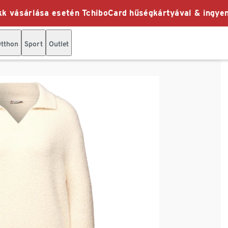
k vásárlása esetén TchiboCard hűségkártyával & ingyen
tthon
Sport
Outlet