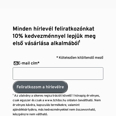
Minden hírlevél feliratkozónkat
10% kedvezménnyel lepjük meg
első vásárlása alkalmából¹
* Kötelezően kitöltendő mező
E-mail cím*
Feliratkozom a hírlevélre
¹ Az utalvány a sikeres regisztrációt követő 1 hónapig érvényes,
csak egyszer és csak a www.tchibo.hu oldalon beváltható. Nem
érvényes kávéra, kapszulás termékekre, valamint
ajándékkártyákra, más kedvezményekkel nem összevonható,
készpénzre nem váltható.