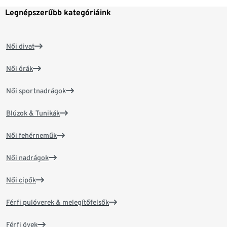
Legnépszerűbb kategóriáink
Női divat
Női órák
Női sportnadrágok
Blúzok & Tunikák
Női fehérneműk
Női nadrágok
Női cipők
Férfi pulóverek & melegítőfelsők
Férfi övek