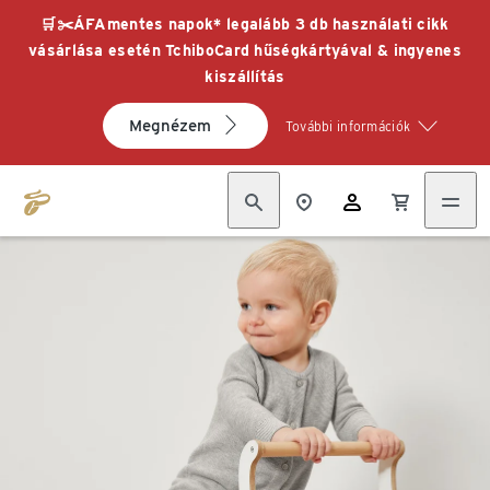
🛒✂️ÁFAmentes napok* legalább 3 db használati cikk
vásárlása esetén TchiboCard hűségkártyával & ingyenes
kiszállítás
Megnézem
További információk