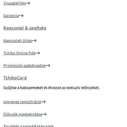
Visszatérítés
Garancia
Kapcsolat & segítség
Kapcsolati űrlap
Tchibo Online fiók
Promóciós szabályzatok
TchiboCard
Gyűjtse a babszemeket és élvezze az exkluzív előnyöket.
Ingyenes regisztráció
Előnyök megtekintése
További szolgáltatásaink