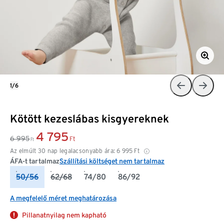
1/6
Kötött kezeslábas kisgyereknek
4 795
6 995
Ft
Ft
Az elmúlt 30 nap legalacsonyabb ára:
6 995
Ft
ÁFA-t tartalmaz
Szállítási költséget nem tartalmaz
50/56
62/68
74/80
86/92
A megfelelő méret meghatározása
Pillanatnyilag nem kapható