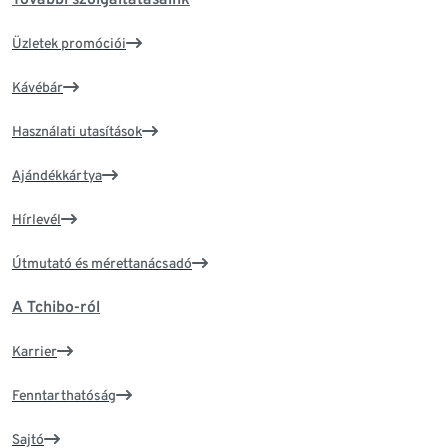
Üzletek promóciói
Kávébár
Használati utasítások
Ajándékkártya
Hírlevél
Útmutató és mérettanácsadó
A Tchibo-ról
Karrier
Fenntarthatóság
Sajtó