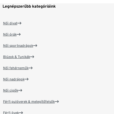
Legnépszerűbb kategóriáink
Női divat
Női órák
Női sportnadrágok
Blúzok & Tunikák
Női fehérneműk
Női nadrágok
Női cipők
Férfi pulóverek & melegítőfelsők
Férfi övek