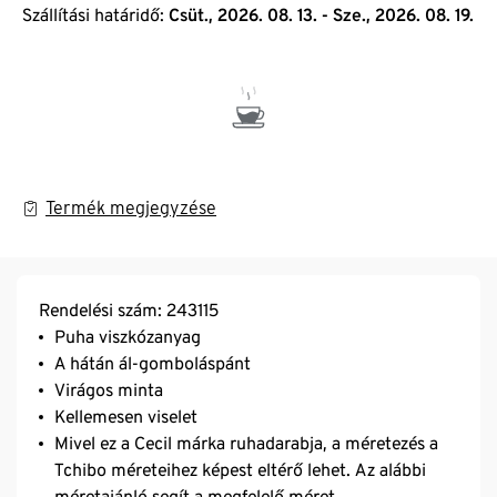
Szállítási határidő:
Csüt., 2026. 08. 13. - Sze., 2026. 08. 19.
Termék megjegyzése
Rendelési szám: 243115
Puha viszkózanyag
A hátán ál-gomboláspánt
Virágos minta
Kellemesen viselet
Mivel ez a Cecil márka ruhadarabja, a méretezés a
Tchibo méreteihez képest eltérő lehet. Az alábbi
méretajánló segít a megfelelő méret