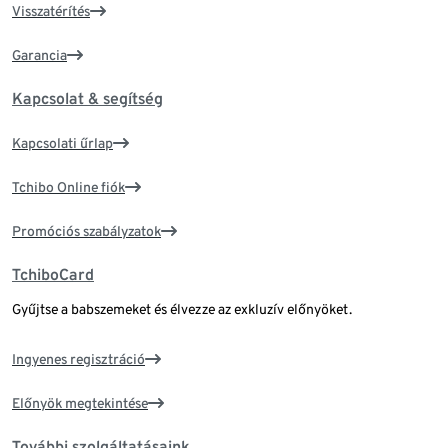
Visszatérítés
Garancia
Kapcsolat & segítség
Kapcsolati űrlap
Tchibo Online fiók
Promóciós szabályzatok
TchiboCard
Gyűjtse a babszemeket és élvezze az exkluzív előnyöket.
Ingyenes regisztráció
Előnyök megtekintése
További szolgáltatásaink