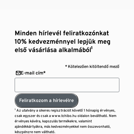
Minden hírlevél feliratkozónkat
10% kedvezménnyel lepjük meg
első vásárlása alkalmából¹
* Kötelezően kitöltendő mező
E-mail cím*
Feliratkozom a hírlevélre
¹ Az utalvány a sikeres regisztrációt követő 1 hónapig érvényes,
csak egyszer és csak a www.tchibo.hu oldalon beváltható. Nem
érvényes kávéra, kapszulás termékekre, valamint
ajándékkártyákra, más kedvezményekkel nem összevonható,
készpénzre nem váltható.