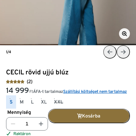
1/4
CECIL rövid ujjú blúz
(2)
14 999
ÁFA-t tartalmaz
Szállítási költséget nem tartalmaz
Ft
S
M
L
XL
XXL
Mennyiség
Kosárba
Raktáron