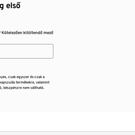
g első
* Kötelezően kitöltendő mező
nyes, csak egyszer és csak a
kapszulás termékekre, valamint
, készpénzre nem váltható.