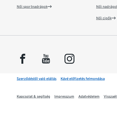
Női sportnadrágok
Női nadrágo
Női cipők
facebook
youtube
instagram
Szerződéstől való elállás
Kávé előfizetés felmondása
Kapcsolat & segítség
Impresszum
Adatvédelem
Visszaél