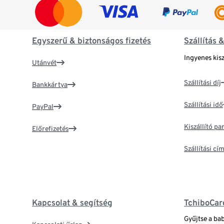
Egyszerű & biztonságos fizetés
Szállítás 
Ingyenes kisz
Utánvét
Szállítási díj
Bankkártya
Szállítási idő
PayPal
Kiszállító p
Előrefizetés
Szállítási c
Kapcsolat & segítség
TchiboCar
Gyűjtse a ba