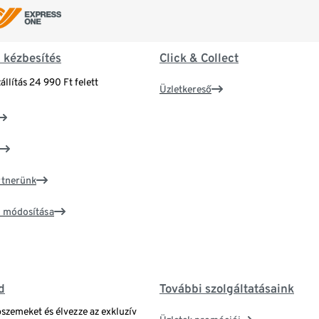
& kézbesítés
Click & Collect
állítás 24 990 Ft felett
Üzletkereső
artnerünk
ím módosítása
d
További szolgáltatásaink
bszemeket és élvezze az exkluzív