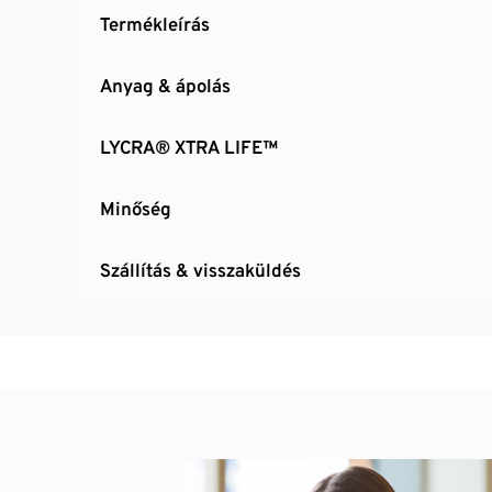
Termékleírás
Anyag & ápolás
LYCRA® XTRA LIFE™
Minőség
Szállítás & visszaküldés