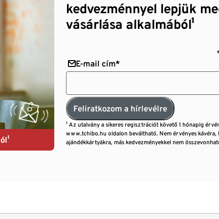
kedvezménnyel lepjük me
vásárlása alkalmából¹
E-mail cím*
Feliratkozom a hírlevélre
¹ Az utalvány a sikeres regisztrációt követő 1 hónapig érvé
www.tchibo.hu oldalon beváltható. Nem érvényes kávéra, 
ól¹
ajándékkártyákra, más kedvezményekkel nem összevonható