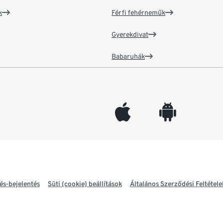
k
Férfi fehérneműk
Gyerekdivat
Babaruhák
appleinc
android
és-bejelentés
Süti (cookie) beállítások
Általános Szerződési Feltétele