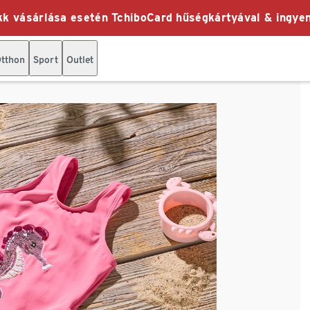
k vásárlása esetén TchiboCard hűségkártyával & ingyen
tthon
Sport
Outlet