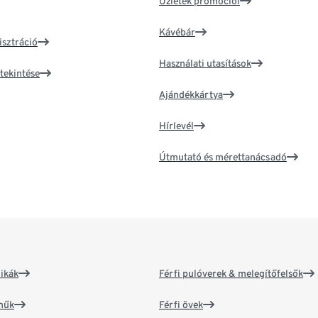
Üzletek promóciói
Kávébár
isztráció
Használati utasítások
tekintése
Ajándékkártya
Hírlevél
Útmutató és mérettanácsadó
ikák
Férfi pulóverek & melegítőfelsők
műk
Férfi övek