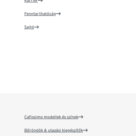
Karrier
Fenntarthatóság
Sajtó
Cafissimo modellek és színek
Bőröndök & utazási kiegészítők