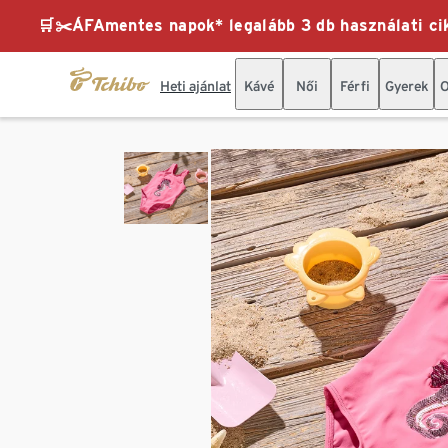
🛒✂️ÁFAmentes napok* legalább 3 db használati cik
Heti ajánlat
Kávé
Női
Férfi
Gyerek
O