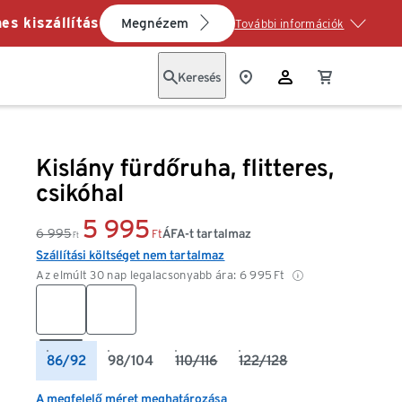
es kiszállítás
Megnézem
További információk
Keresés
Kislány fürdőruha, flitteres,
csikóhal
5 995
6 995
ÁFA-t tartalmaz
Ft
Ft
Szállítási költséget nem tartalmaz
Az elmúlt 30 nap legalacsonyabb ára:
6 995
Ft
86/92
98/104
110/116
122/128
A megfelelő méret meghatározása