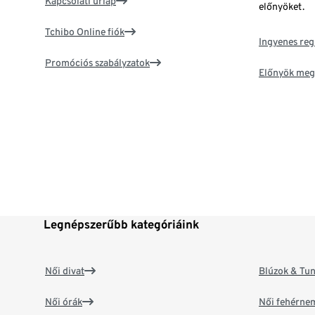
Kapcsolati űrlap
előnyöket.
Tchibo Online fiók
Ingyenes reg
Promóciós szabályzatok
Előnyök meg
Legnépszerűbb kategóriáink
Női divat
Blúzok & Tun
Női órák
Női fehérne