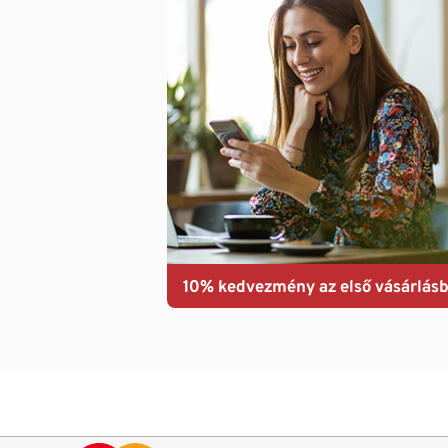
10% kedvezmény az első vásárlásb