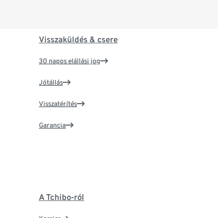
Visszaküldés & csere
30 napos elállási jog
Jótállás
Visszatérítés
Garancia
A Tchibo-ról