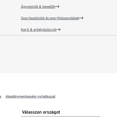
Ágyneműk & lepedők
Sporteszközök és sportfelszerelések
Kerti & erkélybútorok
k
Akadálymentességi nyilatkozat
Válasszon országot