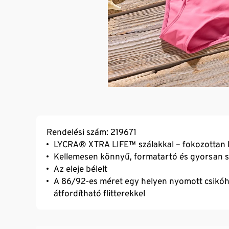
Rendelési szám: 219671
LYCRA® XTRA LIFE™ szálakkal – fokozottan kl
Kellemesen könnyű, formatartó és gyorsan 
Az eleje bélelt
A 86/92-es méret egy helyen nyomott csikóha
átfordítható flitterekkel