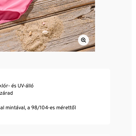
ór- és UV-álló
szárad
l mintával, a 98/104-es mérettől