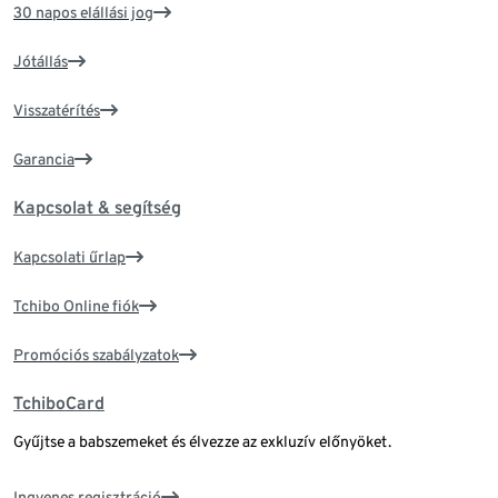
30 napos elállási jog
Jótállás
Visszatérítés
Garancia
Kapcsolat & segítség
Kapcsolati űrlap
Tchibo Online fiók
Promóciós szabályzatok
TchiboCard
Gyűjtse a babszemeket és élvezze az exkluzív előnyöket.
Ingyenes regisztráció