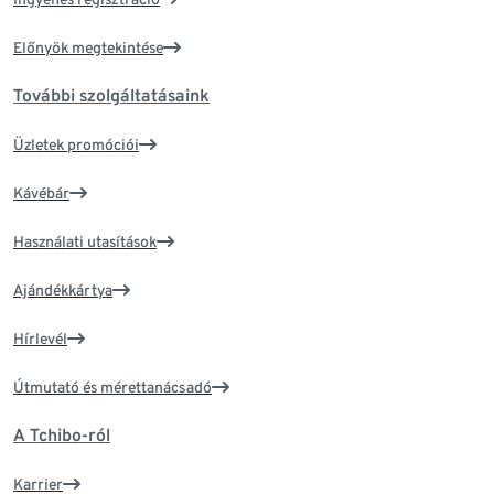
Előnyök megtekintése
További szolgáltatásaink
Üzletek promóciói
Kávébár
Használati utasítások
Ajándékkártya
Hírlevél
Útmutató és mérettanácsadó
A Tchibo-ról
Karrier