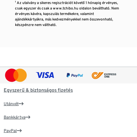
¹ Az utalvány a sikeres regisztrációt követő 1 hónapig érvényes,
csak egyszer és csak a www.tchibo.hu oldalon beváltható. Nem
érvényes kávéra, kapszulás termékekre, valamint
ajándékkártyákra, más kedvezményekkel nem összevonható,
készpénzre nem váltható.
Egyszerű & biztonságos fizetés
Utánvét
Bankkártya
PayPal