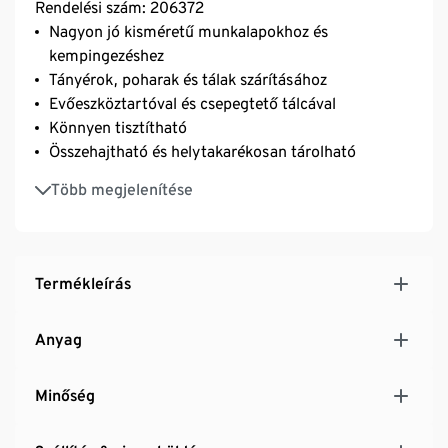
Rendelési szám: 206372
Nagyon jó kisméretű munkalapokhoz és
kempingezéshez
Tányérok, poharak és tálak szárításához
Evőeszköztartóval és csepegtető tálcával
Könnyen tisztítható
Összehajtható és helytakarékosan tárolható
Hosszú élettartamú
Több megjelenítése
Termékleírás
Anyag
Minőség