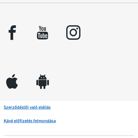
facebook
youtube
instagram
appleinc
android
Szerződéstől való elállás
Kávé előfizetés felmondása