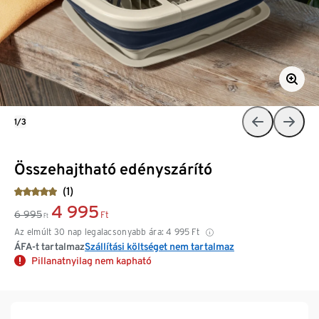
1/3
Összehajtható edényszárító
(1)
4 995
6 995
Ft
Ft
Az elmúlt 30 nap legalacsonyabb ára:
4 995
Ft
ÁFA-t tartalmaz
Szállítási költséget nem tartalmaz
Pillanatnyilag nem kapható