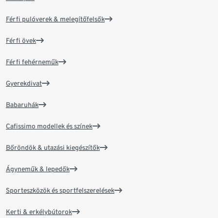
Férfi pulóverek & melegítőfelsők
Férfi övek
Férfi fehérneműk
Gyerekdivat
Babaruhák
Cafissimo modellek és színek
Bőröndök & utazási kiegészítők
Ágyneműk & lepedők
Sporteszközök és sportfelszerelések
Kerti & erkélybútorok