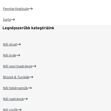
Fenntarthatóság
Sajtó
Legnépszerűbb kategóriáink
Női divat
Női órák
Női sportnadrágok
Blúzok & Tunikák
Női fehérneműk
Női nadrágok
Női cipők