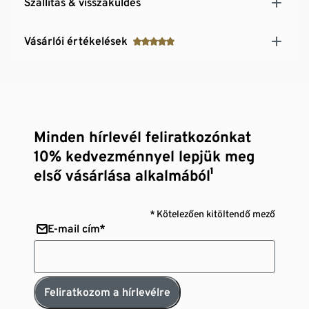
Szállítás & visszaküldés
Vásárlói értékelések
Minden hírlevél feliratkozónkat
10% kedvezménnyel lepjük meg
első vásárlása alkalmából¹
* Kötelezően kitöltendő mező
E-mail cím*
Feliratkozom a hírlevélre