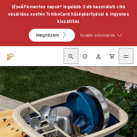
🛒✂️ÁFAmentes napok* legalább 3 db használati cikk
vásárlása esetén TchiboCard hűségkártyával & ingyenes
kiszállítás
Megnézem
További információk