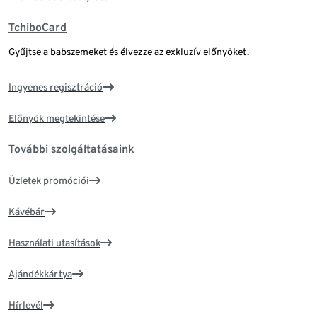
TchiboCard
Gyűjtse a babszemeket és élvezze az exkluzív előnyöket.
Ingyenes regisztráció
Előnyök megtekintése
További szolgáltatásaink
Üzletek promóciói
Kávébár
Használati utasítások
Ajándékkártya
Hírlevél