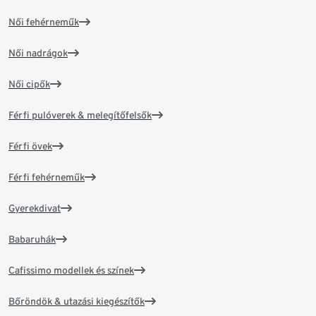
Női fehérneműk
Női nadrágok
Női cipők
Férfi pulóverek & melegítőfelsők
Férfi övek
Férfi fehérneműk
Gyerekdivat
Babaruhák
Cafissimo modellek és színek
Bőröndök & utazási kiegészítők