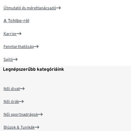
Útmutató és mérettanácsadó
A Tchibo-ról
Karrier
Fenntarthatóság
Sajtó
Legnépszerűbb kategóriáink
Női divat
Női órák
Női sportnadrágok
Blúzok & Tunikák