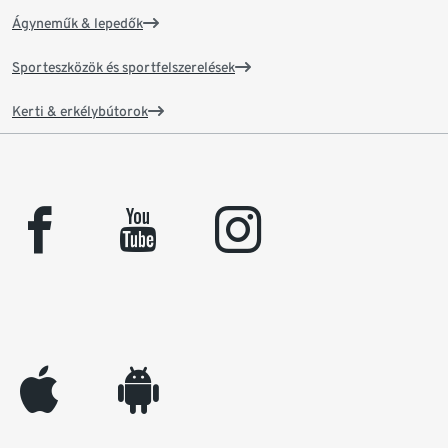
Ágyneműk & lepedők
Sporteszközök és sportfelszerelések
Kerti & erkélybútorok
facebook
youtube
instagram
appleinc
android