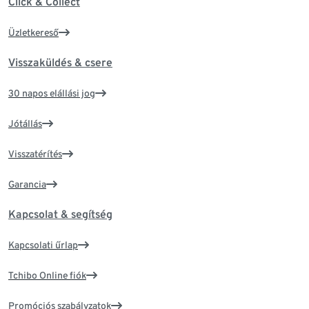
Click & Collect
Üzletkereső
Visszaküldés & csere
30 napos elállási jog
Jótállás
Visszatérítés
Garancia
Kapcsolat & segítség
Kapcsolati űrlap
Tchibo Online fiók
Promóciós szabályzatok