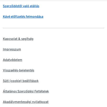
Szerződéstől való elállás
Kávé előfizetés felmondása
Kapcsolat & segítség
Impresszum
Adatvédelem
Visszaélés-bejelentés
Süti (cookie) beállítások
Általános Szerződési Feltételek
Akadálymentességi nyilatkozat