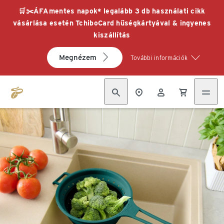
🛒✂️ÁFAmentes napok* legalább 3 db használati cikk
vásárlása esetén TchiboCard hűségkártyával & ingyenes
kiszállítás
Megnézem
További információk