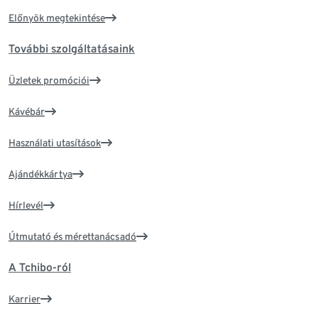
Előnyök megtekintése
További szolgáltatásaink
Üzletek promóciói
Kávébár
Használati utasítások
Ajándékkártya
Hírlevél
Útmutató és mérettanácsadó
A Tchibo-ról
Karrier