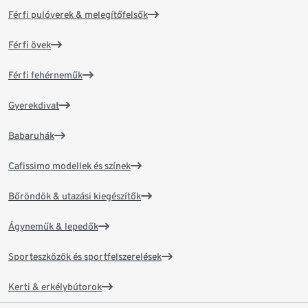
Férfi pulóverek & melegítőfelsők
Férfi övek
Férfi fehérneműk
Gyerekdivat
Babaruhák
Cafissimo modellek és színek
Bőröndök & utazási kiegészítők
Ágyneműk & lepedők
Sporteszközök és sportfelszerelések
Kerti & erkélybútorok