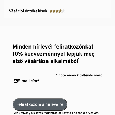
Vásárlói értékelések
Minden hírlevél feliratkozónkat
10% kedvezménnyel lepjük meg
első vásárlása alkalmából¹
* Kötelezően kitöltendő mező
E-mail cím*
Feliratkozom a hírlevélre
¹ Az utalvány a sikeres regisztrációt követő 1 hónapig érvényes,