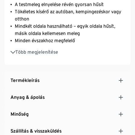
A testmeleg elnyelése révén gyorsan hűsít
Tökéletes kísérő az autóban, kempingezéskor vagy
otthon
Mindkét oldala használható – egyik oldala hűsít,
másik oldala kellemesen meleg
Minden évszakhoz megfelelő
Ágynemű nélkül használható
Több megjelenítése
Biopamuttal
Termékleírás
Anyag & ápolás
Minőség
Szállítás & visszaküldés