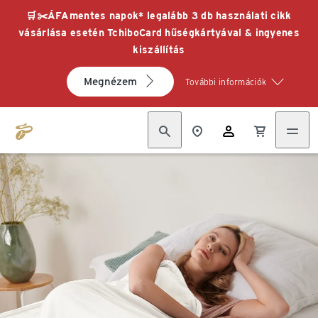
🛒✂️ÁFAmentes napok* legalább 3 db használati cikk
vásárlása esetén TchiboCard hűségkártyával & ingyenes
kiszállítás
Megnézem
További információk