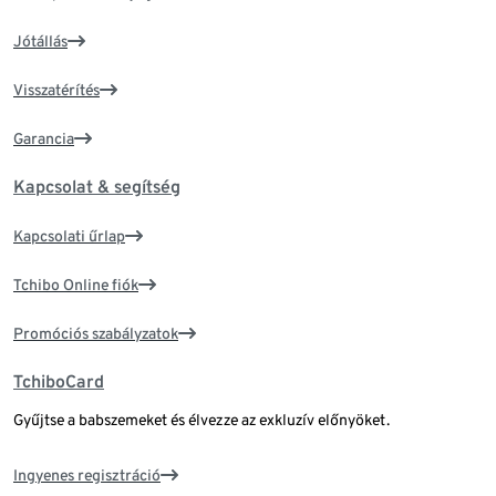
Jótállás
Visszatérítés
Garancia
Kapcsolat & segítség
Kapcsolati űrlap
Tchibo Online fiók
Promóciós szabályzatok
TchiboCard
Gyűjtse a babszemeket és élvezze az exkluzív előnyöket.
Ingyenes regisztráció