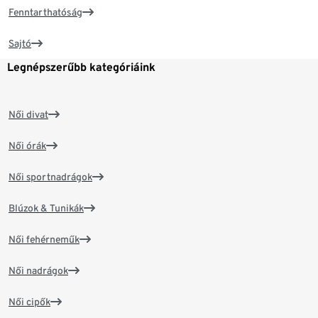
Fenntarthatóság
Sajtó
Legnépszerűbb kategóriáink
Női divat
Női órák
Női sportnadrágok
Blúzok & Tunikák
Női fehérneműk
Női nadrágok
Női cipők