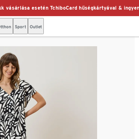
k vásárlása esetén TchiboCard hűségkártyával & ingyen
tthon
Sport
Outlet