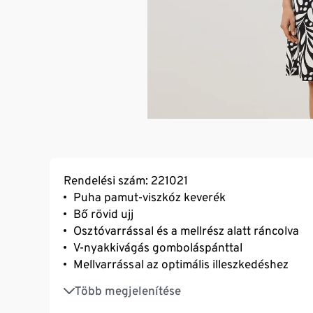
Rendelési szám: 221021
Puha pamut-viszkóz keverék
Bő rövid ujj
Osztóvarrással és a mellrész alatt ráncolva
V-nyakkivágás gomboláspánttal
Mellvarrással az optimális illeszkedéshez
Modern leveles nyomott minta
Több megjelenítése