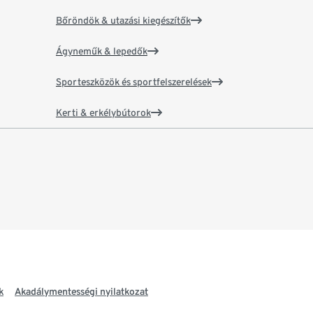
Bőröndök & utazási kiegészítők
Ágyneműk & lepedők
Sporteszközök és sportfelszerelések
Kerti & erkélybútorok
k
Akadálymentességi nyilatkozat