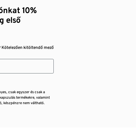
zónkat 10%
g első
* Kötelezően kitöltendő mező
nyes, csak egyszer és csak a
kapszulás termékekre, valamint
, készpénzre nem váltható.