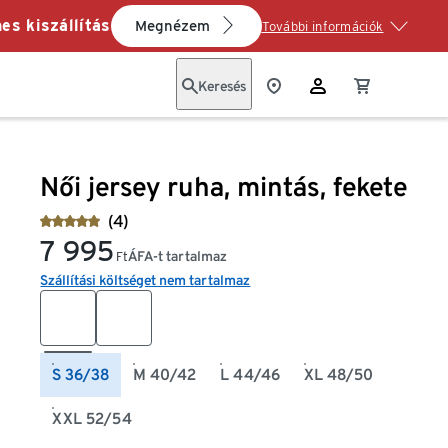
es kiszállítás
Megnézem
További információk
Keresés
Női jersey ruha, mintás, fekete
(4)
7 995
ÁFA-t tartalmaz
Ft
Szállítási költséget nem tartalmaz
S 36/38
M 40/42
L 44/46
XL 48/50
XXL 52/54