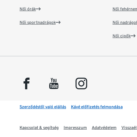
Női órák
Női fehérne
Női sportnadrágok
Női nadrágo
Női cipők
facebook
youtube
instagram
Szerződéstől való elállás
Kávé előfizetés felmondása
Kapcsolat & segítség
Impresszum
Adatvédelem
Visszaél