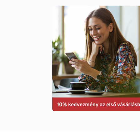
10% kedvezmény az első vásárlásb