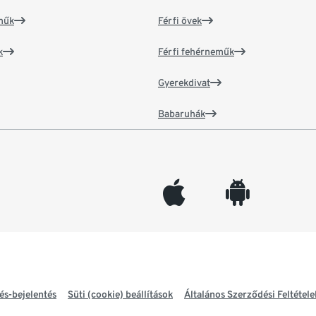
műk
Férfi övek
k
Férfi fehérneműk
Gyerekdivat
Babaruhák
appleinc
android
és-bejelentés
Süti (cookie) beállítások
Általános Szerződési Feltétele