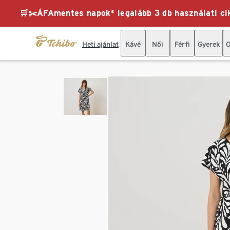
🛒✂️ÁFAmentes napok* legalább 3 db használati cik
Heti ajánlat
Kávé
Női
Férfi
Gyerek
O