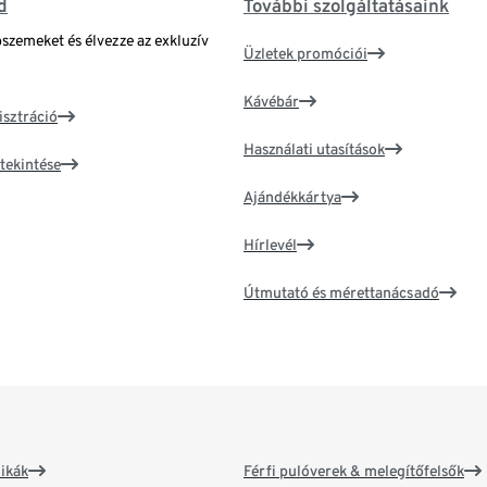
d
További szolgáltatásaink
bszemeket és élvezze az exkluzív
Üzletek promóciói
Kávébár
isztráció
Használati utasítások
tekintése
Ajándékkártya
Hírlevél
Útmutató és mérettanácsadó
ikák
Férfi pulóverek & melegítőfelsők