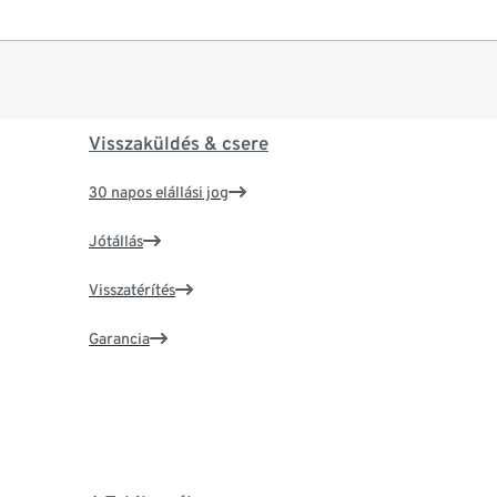
Visszaküldés & csere
30 napos elállási jog
Jótállás
Visszatérítés
Garancia