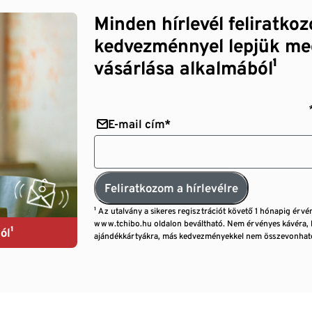
Minden hírlevél feliratko
kedvezménnyel lepjük me
vásárlása alkalmából¹
E-mail cím*
Feliratkozom a hírlevélre
¹ Az utalvány a sikeres regisztrációt követő 1 hónapig érvé
www.tchibo.hu oldalon beváltható. Nem érvényes kávéra, 
ól¹
ajándékkártyákra, más kedvezményekkel nem összevonható