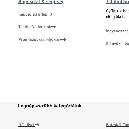
Kapcsolat & segítség
TchiboCar
Gyűjtse a ba
Kapcsolati űrlap
előnyöket.
Tchibo Online fiók
Ingyenes reg
Promóciós szabályzatok
Előnyök meg
Legnépszerűbb kategóriáink
Női divat
Blúzok & Tun