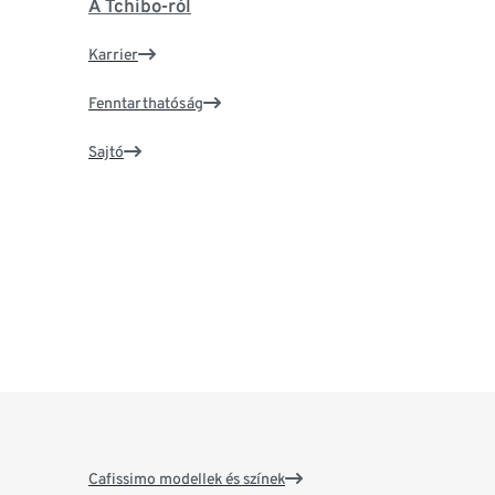
A Tchibo-ról
Karrier
Fenntarthatóság
Sajtó
Cafissimo modellek és színek