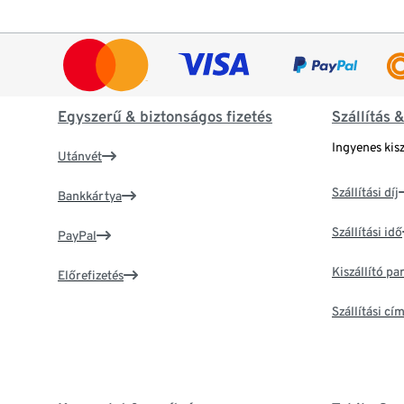
Egyszerű & biztonságos fizetés
Szállítás 
Ingyenes kisz
Utánvét
Szállítási díj
Bankkártya
Szállítási idő
PayPal
Kiszállító p
Előrefizetés
Szállítási c