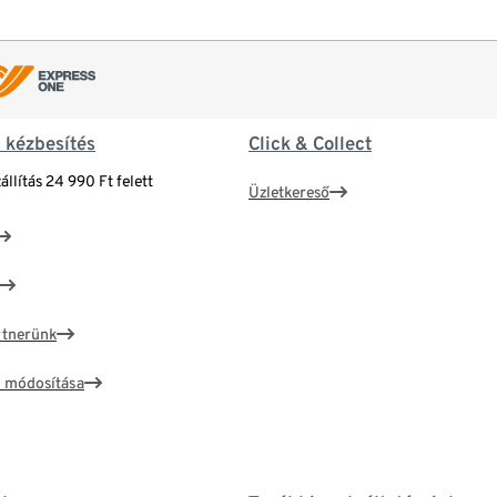
& kézbesítés
Click & Collect
állítás 24 990 Ft felett
Üzletkereső
artnerünk
ím módosítása