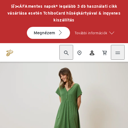
🛒✂️ÁFAmentes napok* legalább 3 db használati cikk
vásárlása esetén TchiboCard hűségkártyával & ingyenes
kiszállítás
Megnézem
További információk