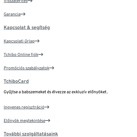
Visszatérítés
Garancia
Kapcsolat & segítség
Kapcsolati űrlap
Tchibo Online fiók
Promóciós szabályzatok
TchiboCard
Gyűjtse a babszemeket és élvezze az exkluzív előnyöket.
Ingyenes regisztráció
Előnyök megtekintése
További szolgáltatásaink