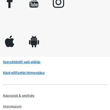
facebook
youtube
instagram
appleinc
android
Szerződéstől való elállás
Kávé előfizetés felmondása
Kapcsolat & segítség
Impresszum