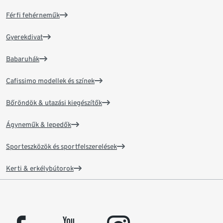
Férfi fehérneműk
Gyerekdivat
Babaruhák
Cafissimo modellek és színek
Bőröndök & utazási kiegészítők
Ágyneműk & lepedők
Sporteszközök és sportfelszerelések
Kerti & erkélybútorok