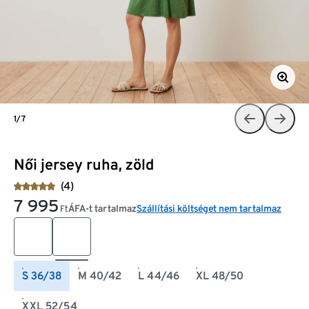
1/7
Női jersey ruha, zöld
(4)
7 995
ÁFA-t tartalmaz
Szállítási költséget nem tartalmaz
Ft
S 36/38
M 40/42
L 44/46
XL 48/50
XXL 52/54