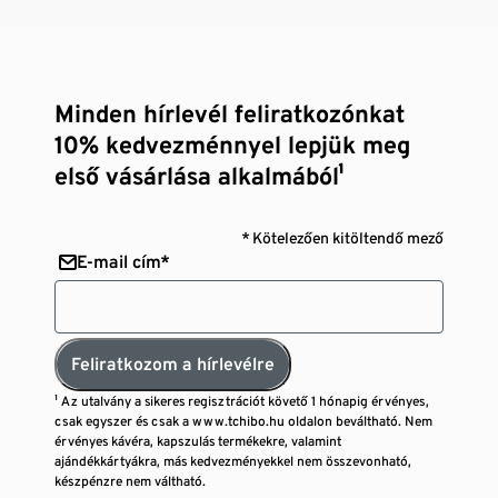
Minden hírlevél feliratkozónkat
10% kedvezménnyel lepjük meg
első vásárlása alkalmából¹
* Kötelezően kitöltendő mező
E-mail cím*
Feliratkozom a hírlevélre
¹ Az utalvány a sikeres regisztrációt követő 1 hónapig érvényes,
csak egyszer és csak a www.tchibo.hu oldalon beváltható. Nem
érvényes kávéra, kapszulás termékekre, valamint
ajándékkártyákra, más kedvezményekkel nem összevonható,
készpénzre nem váltható.