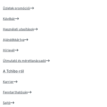
Üzletek promóciói
Kávébár
Használati utasítások
Ajándékkártya
Hírlevél
Útmutató és mérettanácsadó
A Tchibo-ról
Karrier
Fenntarthatóság
Sajtó