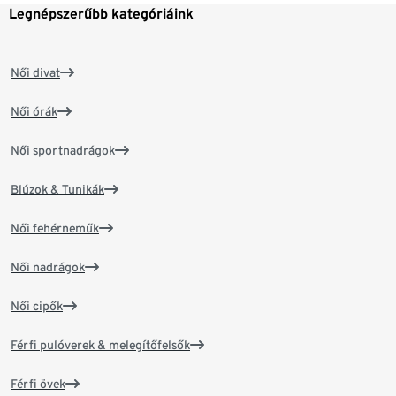
Legnépszerűbb kategóriáink
Női divat
Női órák
Női sportnadrágok
Blúzok & Tunikák
Női fehérneműk
Női nadrágok
Női cipők
Férfi pulóverek & melegítőfelsők
Férfi övek