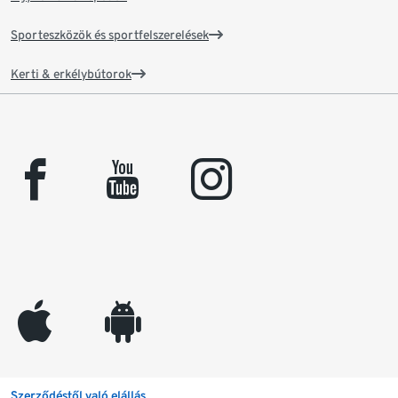
Sporteszközök és sportfelszerelések
Kerti & erkélybútorok
facebook
youtube
instagram
appleinc
android
Szerződéstől való elállás