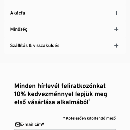
Akácfa
Minőség
Szállítás & visszaküldés
Minden hírlevél feliratkozónkat
10% kedvezménnyel lepjük meg
első vásárlása alkalmából¹
* Kötelezően kitöltendő mező
E-mail cím*