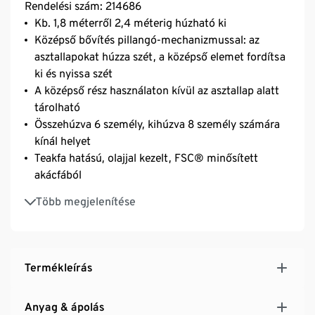
Rendelési szám: 214686
Kb. 1,8 méterről 2,4 méterig húzható ki
Középső bővítés pillangó-mechanizmussal: az
asztallapokat húzza szét, a középső elemet fordítsa
ki és nyissa szét
A középső rész használaton kívül az asztallap alatt
tárolható
Összehúzva 6 személy, kihúzva 8 személy számára
kínál helyet
Teakfa hatású, olajjal kezelt, FSC® minősített
akácfából
UV- és időjárásálló
Több megjelenítése
Termékleírás
Anyag & ápolás