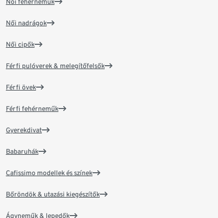
Női fehérneműk
Női nadrágok
Női cipők
Férfi pulóverek & melegítőfelsők
Férfi övek
Férfi fehérneműk
Gyerekdivat
Babaruhák
Cafissimo modellek és színek
Bőröndök & utazási kiegészítők
Ágyneműk & lepedők