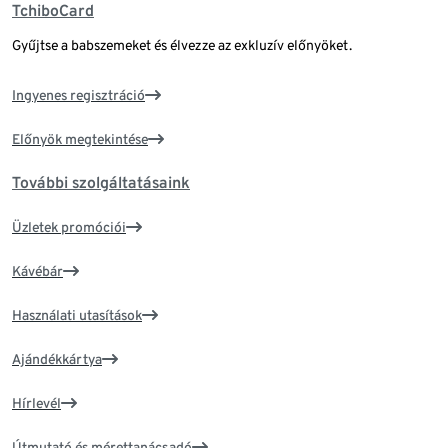
TchiboCard
Gyűjtse a babszemeket és élvezze az exkluzív előnyöket.
Ingyenes regisztráció
Előnyök megtekintése
További szolgáltatásaink
Üzletek promóciói
Kávébár
Használati utasítások
Ajándékkártya
Hírlevél
Útmutató és mérettanácsadó