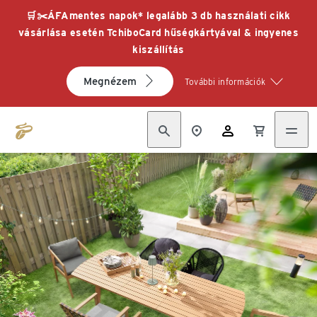
🛒✂️ÁFAmentes napok* legalább 3 db használati cikk
vásárlása esetén TchiboCard hűségkártyával & ingyenes
kiszállítás
Megnézem
További információk