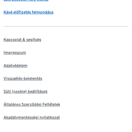
Kávé előfizetés felmondása
Kapcsolat & segítség
Impresszum
Adatvédelem
Visszaélés-bejelentés
Süti (cookie) beállítások
Általános Szerződési Feltételek
Akadálymentességi nyilatkozat