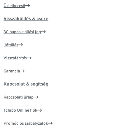
Üzletkereső
Visszaküldés & csere
30 napos elállási jog
Jótállás
Visszatérítés
Garancia
Kapcsolat & segítség
Kapcsolati űrlap
Tchibo Online fiók
Promóciós szabályzatok