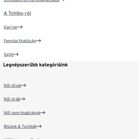
A Tchibo-ról
Karrier
Fenntarthatóság
Sajtó
Legnépszerűbb kategóriáink
Női divat
Női órák
Női sportnadrágok
Blúzok & Tunikák