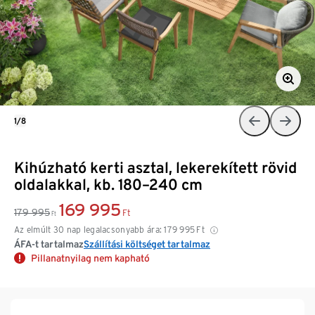
1/8
Kihúzható kerti asztal, lekerekített rövid
oldalakkal, kb. 180–240 cm
169 995
179 995
Ft
Ft
Az elmúlt 30 nap legalacsonyabb ára:
179 995
Ft
ÁFA-t tartalmaz
Szállítási költséget tartalmaz
Pillanatnyilag nem kapható