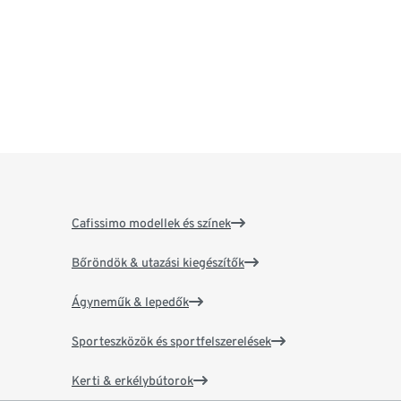
Cafissimo modellek és színek
Bőröndök & utazási kiegészítők
Ágyneműk & lepedők
Sporteszközök és sportfelszerelések
Kerti & erkélybútorok