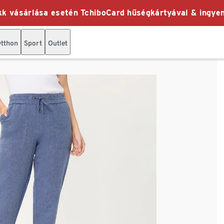
k vásárlása esetén TchiboCard hűségkártyával & ingyen
tthon
Sport
Outlet