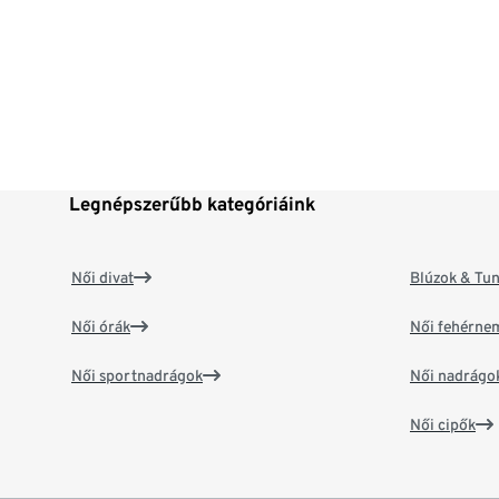
Legnépszerűbb kategóriáink
Női divat
Blúzok & Tun
Női órák
Női fehérne
Női sportnadrágok
Női nadrágo
Női cipők