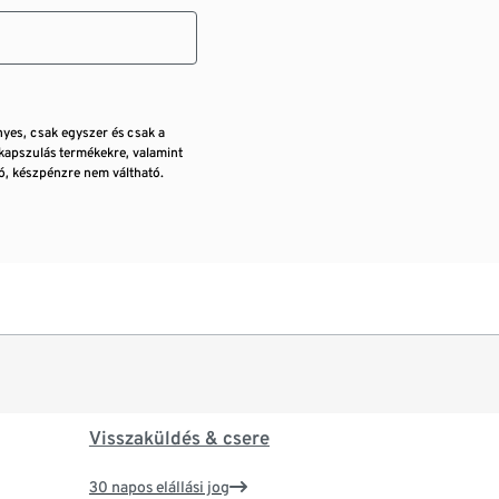
nyes, csak egyszer és csak a
kapszulás termékekre, valamint
, készpénzre nem váltható.
Visszaküldés & csere
30 napos elállási jog