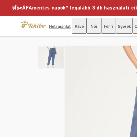
🛒✂️ÁFAmentes napok* legalább 3 db használati cik
Heti ajánlat
Kávé
Női
Férfi
Gyerek
O