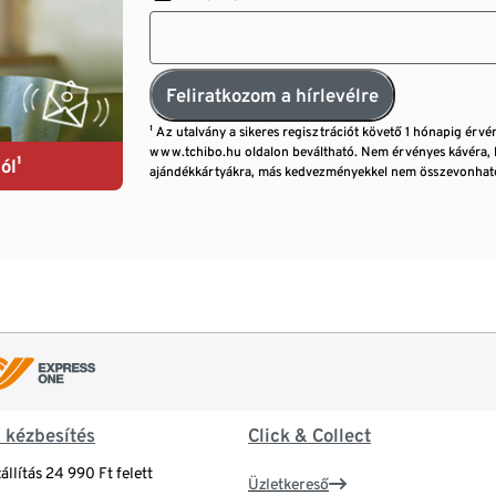
Feliratkozom a hírlevélre
¹ Az utalvány a sikeres regisztrációt követő 1 hónapig érvé
www.tchibo.hu oldalon beváltható. Nem érvényes kávéra, 
ól¹
ajándékkártyákra, más kedvezményekkel nem összevonható
& kézbesítés
Click & Collect
állítás 24 990 Ft felett
Üzletkereső