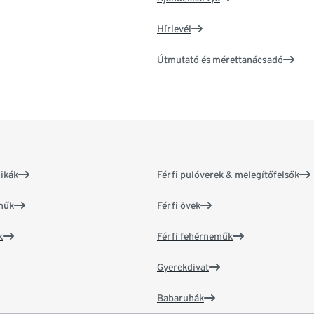
Hírlevél
Útmutató és mérettanácsadó
ikák
Férfi pulóverek & melegítőfelsők
műk
Férfi övek
k
Férfi fehérneműk
Gyerekdivat
Babaruhák