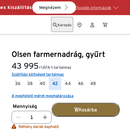
es kiszállítás
Megnézem
További információk
Keresés
Olsen farmernadrág, gyűrt
43 995
ÁFA-t tartalmaz
Ft
Szállítási költséget tartalmaz
36
38
40
42
44
46
48
A megfelelő méret meghatározása
Mennyiség
Kosárba
Néhány darab kapható