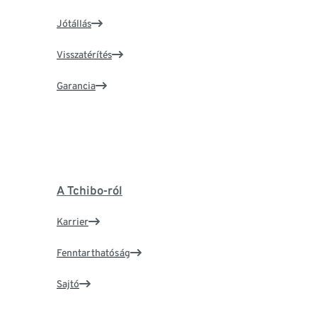
Jótállás
Visszatérítés
Garancia
A Tchibo-ról
Karrier
Fenntarthatóság
Sajtó