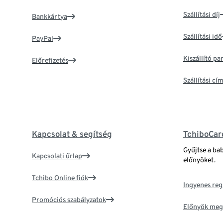
Szállítási díj
Bankkártya
Szállítási idő
PayPal
Kiszállító p
Előrefizetés
Szállítási c
Kapcsolat & segítség
TchiboCar
Gyűjtse a ba
Kapcsolati űrlap
előnyöket.
Tchibo Online fiók
Ingyenes reg
Promóciós szabályzatok
Előnyök meg