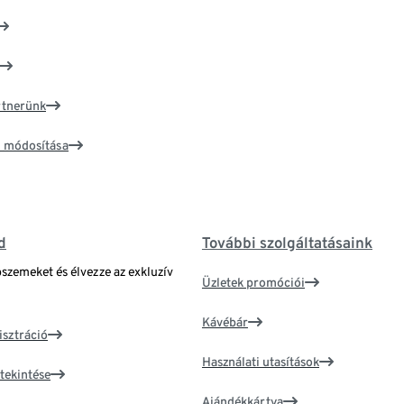
artnerünk
ím módosítása
d
További szolgáltatásaink
bszemeket és élvezze az exkluzív
Üzletek promóciói
Kávébár
isztráció
Használati utasítások
tekintése
Ajándékkártya