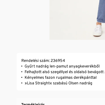
Rendelési szám: 236954
Gyűrt nadrág len-pamut anyagkeverékből
Felhajtott alsó szegéllyel és oldalsó bevágott
Kényelmes fazon rugalmas derékpánttal
»Lisa Straight« szabású Olsen nadrág
Termékleírás