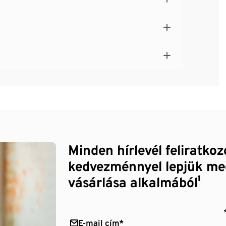
Minden hírlevél feliratko
kedvezménnyel lepjük me
vásárlása alkalmából¹
E-mail cím*