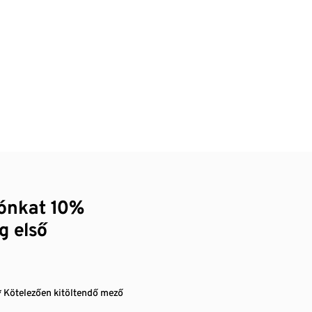
zónkat 10%
g első
* Kötelezően kitöltendő mező