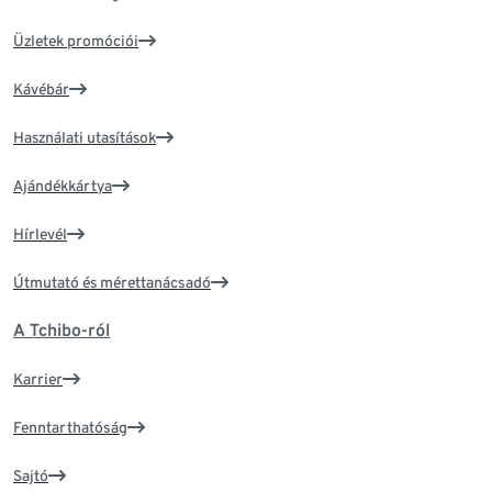
Üzletek promóciói
Kávébár
Használati utasítások
Ajándékkártya
Hírlevél
Útmutató és mérettanácsadó
A Tchibo-ról
Karrier
Fenntarthatóság
Sajtó