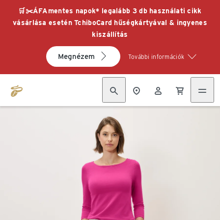
🛒✂️ÁFAmentes napok* legalább 3 db használati cikk
vásárlása esetén TchiboCard hűségkártyával & ingyenes
kiszállítás
Megnézem
További információk