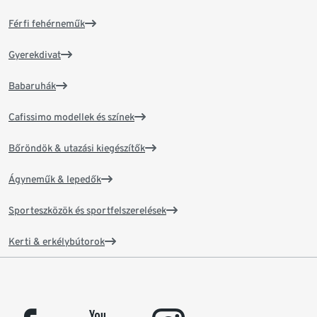
Férfi fehérneműk
Gyerekdivat
Babaruhák
Cafissimo modellek és színek
Bőröndök & utazási kiegészítők
Ágyneműk & lepedők
Sporteszközök és sportfelszerelések
Kerti & erkélybútorok