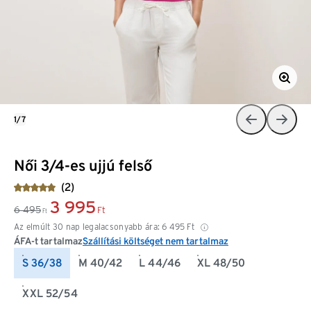
1/7
Női 3/4-es ujjú felső
(2)
3 995
6 495
Ft
Ft
Az elmúlt 30 nap legalacsonyabb ára:
6 495
Ft
ÁFA-t tartalmaz
Szállítási költséget nem tartalmaz
S 36/38
M 40/42
L 44/46
XL 48/50
XXL 52/54