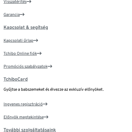
Visszatérítés
Garancia
Kapcsolat & segítség
Kapcsolati űrlap
Tchibo Online fiók
Promóciós szabályzatok
TchiboCard
Gyűjtse a babszemeket és élvezze az exkluzív előnyöket.
Ingyenes regisztráció
Előnyök megtekintése
További szolgáltatásaink