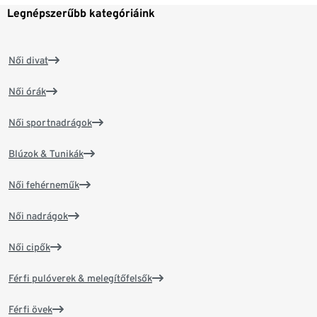
Legnépszerűbb kategóriáink
Női divat
Női órák
Női sportnadrágok
Blúzok & Tunikák
Női fehérneműk
Női nadrágok
Női cipők
Férfi pulóverek & melegítőfelsők
Férfi övek