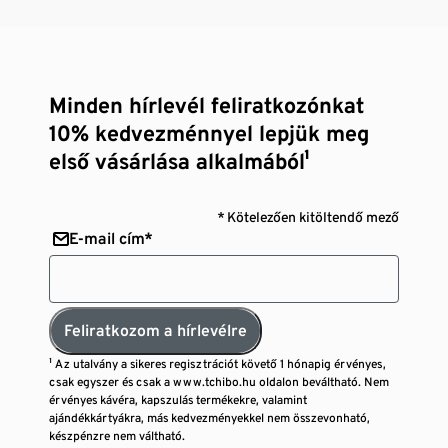
Minden hírlevél feliratkozónkat
10% kedvezménnyel lepjük meg
első vásárlása alkalmából¹
* Kötelezően kitöltendő mező
E-mail cím*
Feliratkozom a hírlevélre
¹ Az utalvány a sikeres regisztrációt követő 1 hónapig érvényes,
csak egyszer és csak a www.tchibo.hu oldalon beváltható. Nem
érvényes kávéra, kapszulás termékekre, valamint
ajándékkártyákra, más kedvezményekkel nem összevonható,
készpénzre nem váltható.