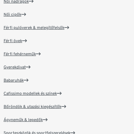
Női nadrágok
Női cipők
Férfi pulóverek & melegítőfelsők
Férfi övek
Férfi fehérneműk
Gyerekdivat
Babaruhák
Cafissimo modellek és színek
Bőröndök & utazási kiegészítők
Ágyneműk & lepedők
Sporteszközök és sportfelszerelések