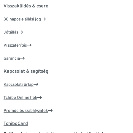
Visszaküldés & csere
30 napos elállási jog
Jótállás
Visszatérítés
Garancia
Kapcsolat & segítség
Kapcsolati űrlap
Tchibo Online fiók
Promóciós szabályzatok
TchiboCard