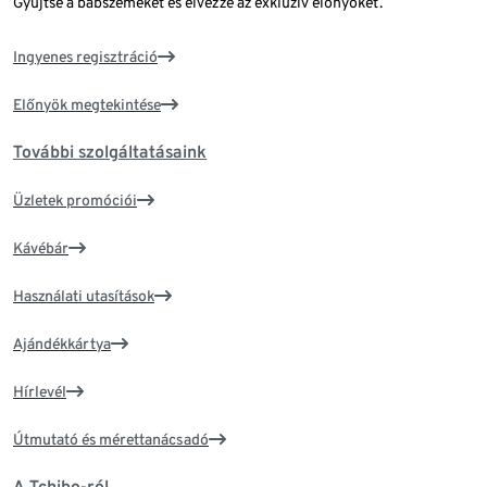
Gyűjtse a babszemeket és élvezze az exkluzív előnyöket.
Ingyenes regisztráció
Előnyök megtekintése
További szolgáltatásaink
Üzletek promóciói
Kávébár
Használati utasítások
Ajándékkártya
Hírlevél
Útmutató és mérettanácsadó
A Tchibo-ról