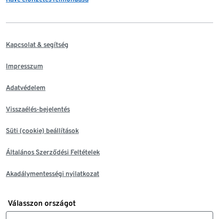
Kapcsolat & segítség
Impresszum
Adatvédelem
Visszaélés-bejelentés
Süti (cookie) beállítások
Általános Szerződési Feltételek
Akadálymentességi nyilatkozat
Válasszon országot