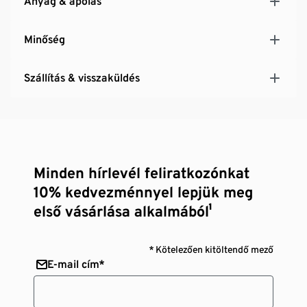
Anyag & ápolás
Minőség
Szállítás & visszaküldés
Minden hírlevél feliratkozónkat
10% kedvezménnyel lepjük meg
első vásárlása alkalmából¹
* Kötelezően kitöltendő mező
E-mail cím*