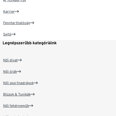
Karrier
Fenntarthatóság
Sajtó
Legnépszerűbb kategóriáink
Női divat
Női órák
Női sportnadrágok
Blúzok & Tunikák
Női fehérneműk