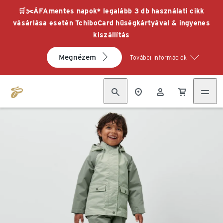
🛒✂️ÁFAmentes napok* legalább 3 db használati cikk
vásárlása esetén TchiboCard hűségkártyával & ingyenes
kiszállítás
Megnézem
További információk