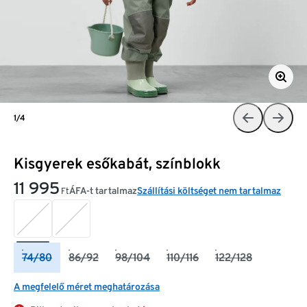
1/4
Kisgyerek esőkabát, színblokk
11 995
ÁFA-t tartalmaz
Szállítási költséget nem tartalmaz
Ft
74/80
86/92
98/104
110/116
122/128
A megfelelő méret meghatározása