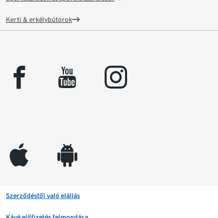
Kerti & erkélybútorok
facebook
youtube
instagram
appleinc
android
Szerződéstől való elállás
Kávé előfizetés felmondása