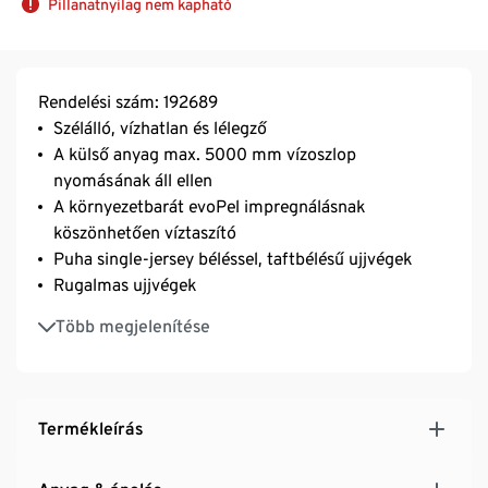
Pillanatnyilag nem kapható
Rendelési szám: 192689
Szélálló, vízhatlan és lélegző
A külső anyag max. 5000 mm vízoszlop
nyomásának áll ellen
A környezetbarát evoPel impregnálásnak
köszönhetően víztaszító
Puha single-jersey béléssel, taftbélésű ujjvégek
Rugalmas ujjvégek
Lezárt varrások
Több megjelenítése
Fényvisszaverő dizájnelemekkel
Legombolható kapucni
Szélvédő szegélyes cipzár, a patentgombos és
tépőzáras záráshoz
Termékleírás
Névvel ellátható címke
Fenntartható pamuttal