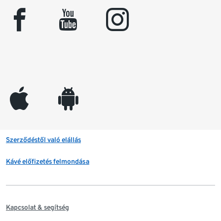
facebook
youtube
instagram
appleinc
android
Szerződéstől való elállás
Kávé előfizetés felmondása
Kapcsolat & segítség