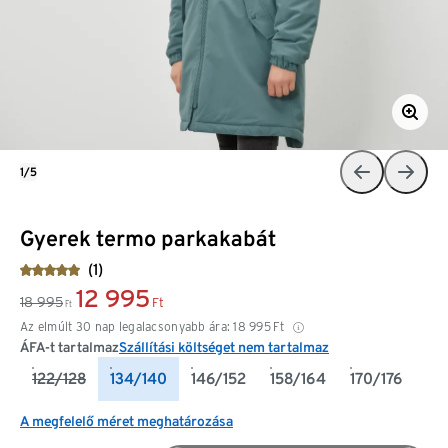
1/5
Gyerek termo parkakabát
(1)
12 995
18 995
Ft
Ft
Az elmúlt 30 nap legalacsonyabb ára:
18 995
Ft
ÁFA-t tartalmaz
Szállítási költséget nem tartalmaz
122/128
134/140
146/152
158/164
170/176
A megfelelő méret meghatározása