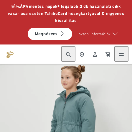
🛒✂️ÁFAmentes napok* legalább 3 db használati cikk
vásárlása esetén TchiboCard hűségkártyával & ingyenes
kiszállítás
Megnézem
További információk