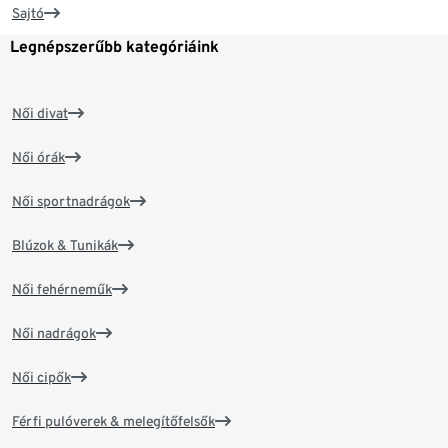
Sajtó
Legnépszerűbb kategóriáink
Női divat
Női órák
Női sportnadrágok
Blúzok & Tunikák
Női fehérneműk
Női nadrágok
Női cipők
Férfi pulóverek & melegítőfelsők