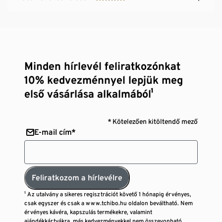
Minden hírlevél feliratkozónkat
10% kedvezménnyel lepjük meg
első vásárlása alkalmából¹
* Kötelezően kitöltendő mező
E-mail cím*
Feliratkozom a hírlevélre
¹ Az utalvány a sikeres regisztrációt követő 1 hónapig érvényes,
csak egyszer és csak a www.tchibo.hu oldalon beváltható. Nem
érvényes kávéra, kapszulás termékekre, valamint
ajándékkártyákra, más kedvezményekkel nem összevonható,