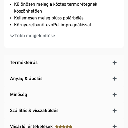
Különösen meleg a köztes termorétegnek
köszönhetően
Kellemesen meleg plüss polárbélés
Környezetbarát evoPel impregnálással
A 122/128-as méret legombolható kapucnival
Több megjelenítése
Vízhatlan szalagok a varrás optimális lezárása
érdekében
Bevágott, patentgombos zsebek oldalt
Termékleírás
Anyag & ápolás
Minőség
Szállítás & visszaküldés
Vásárlói értékelések