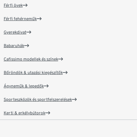
Férfi övek
Férfi fehérneműk
Gyerekdivat
Babaruhák
Cafissimo modellek és színek
Bőröndök & utazási kiegészítők
Ágyneműk & lepedők
Sporteszközök és sportfelszerelések
Kerti & erkélybútorok