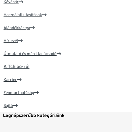
Kávébár
Használati utasítások
Ajándékkártya
Hírlevél
Útmutató és mérettanácsadó
A Tchibo-ról
Karrier
Fenntarthatóság
Sajtó
Legnépszerűbb kategóriáink