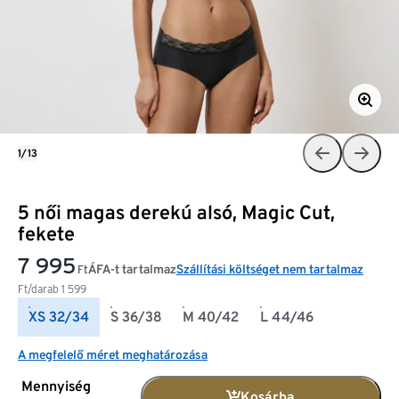
1/13
5 női magas derekú alsó, Magic Cut,
fekete
7 995
ÁFA-t tartalmaz
Szállítási költséget nem tartalmaz
Ft
Ft/darab
1 599
XS 32/34
S 36/38
M 40/42
L 44/46
A megfelelő méret meghatározása
Mennyiség
Kosárba