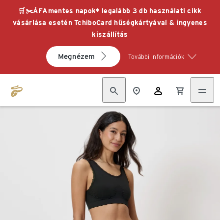
🛒✂️ÁFAmentes napok* legalább 3 db használati cikk
vásárlása esetén TchiboCard hűségkártyával & ingyenes
kiszállítás
Megnézem
További információk