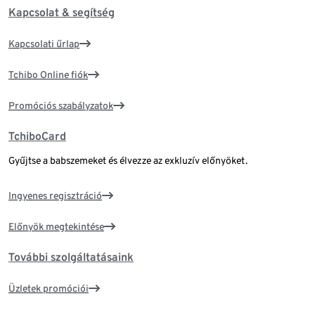
Kapcsolat & segítség
Kapcsolati űrlap
Tchibo Online fiók
Promóciós szabályzatok
TchiboCard
Gyűjtse a babszemeket és élvezze az exkluzív előnyöket.
Ingyenes regisztráció
Előnyök megtekintése
További szolgáltatásaink
Üzletek promóciói