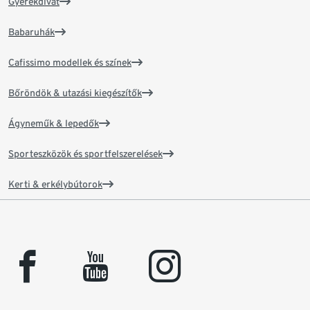
Gyerekdivat
Babaruhák
Cafissimo modellek és színek
Bőröndök & utazási kiegészítők
Ágyneműk & lepedők
Sporteszközök és sportfelszerelések
Kerti & erkélybútorok
facebook
youtube
instagram