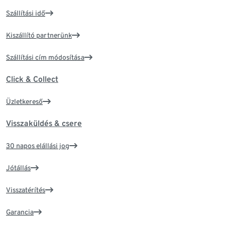
Szállítási idő
Kiszállító partnerünk
Szállítási cím módosítása
Click & Collect
Üzletkereső
Visszaküldés & csere
30 napos elállási jog
Jótállás
Visszatérítés
Garancia