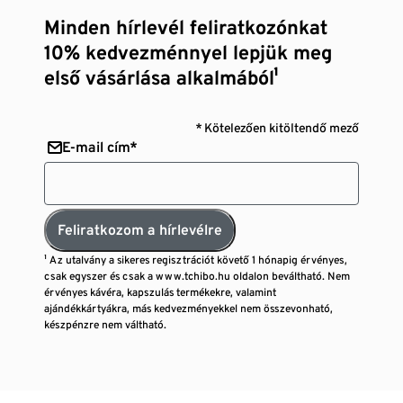
Minden hírlevél feliratkozónkat
10% kedvezménnyel lepjük meg
első vásárlása alkalmából¹
* Kötelezően kitöltendő mező
E-mail cím*
Feliratkozom a hírlevélre
¹ Az utalvány a sikeres regisztrációt követő 1 hónapig érvényes,
csak egyszer és csak a www.tchibo.hu oldalon beváltható. Nem
érvényes kávéra, kapszulás termékekre, valamint
ajándékkártyákra, más kedvezményekkel nem összevonható,
készpénzre nem váltható.