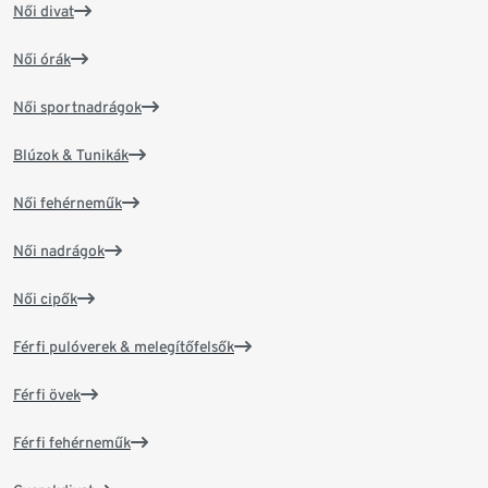
Női divat
Női órák
Női sportnadrágok
Blúzok & Tunikák
Női fehérneműk
Női nadrágok
Női cipők
Férfi pulóverek & melegítőfelsők
Férfi övek
Férfi fehérneműk