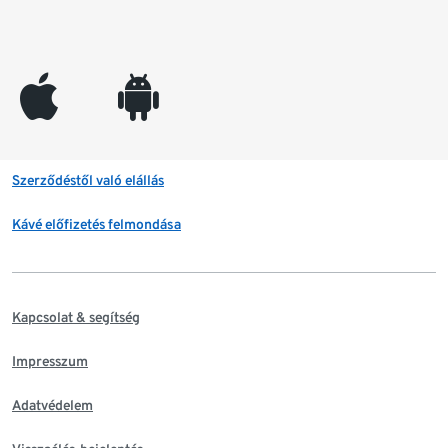
appleinc
android
Szerződéstől való elállás
Kávé előfizetés felmondása
Kapcsolat & segítség
Impresszum
Adatvédelem