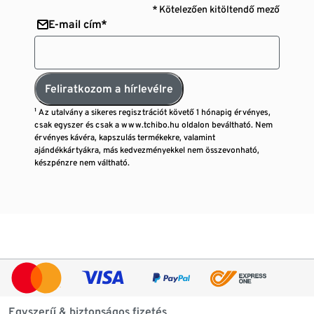
* Kötelezően kitöltendő mező
E-mail cím*
Feliratkozom a hírlevélre
¹ Az utalvány a sikeres regisztrációt követő 1 hónapig érvényes,
csak egyszer és csak a www.tchibo.hu oldalon beváltható. Nem
érvényes kávéra, kapszulás termékekre, valamint
ajándékkártyákra, más kedvezményekkel nem összevonható,
készpénzre nem váltható.
Egyszerű & biztonságos fizetés