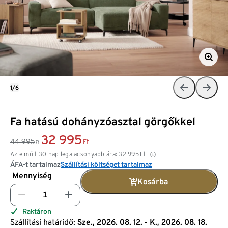
1/6
Fa hatású dohányzóasztal görgőkkel
32 995
44 995
Ft
Ft
Az elmúlt 30 nap legalacsonyabb ára:
32 995
Ft
ÁFA-t tartalmaz
Szállítási költséget tartalmaz
Mennyiség
Kosárba
Raktáron
Szállítási határidő:
Sze., 2026. 08. 12. - K., 2026. 08. 18.