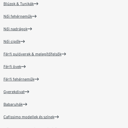
Blúzok & Tunikák
Női fehérneműk
Női nadrágok
Női cipők
Férfi pulóverek & melegítőfelsők
Férfi övek
Férfi fehérneműk
Gyerekdivat
Babaruhák
Cafissimo modellek és színek