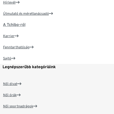
Hírlevél
Útmutató és mérettanácsadó
A Tchibo-ról
Karrier
Fenntarthatóság
Sajtó
Legnépszerűbb kategóriáink
Női divat
Női órák
Női sportnadrágok