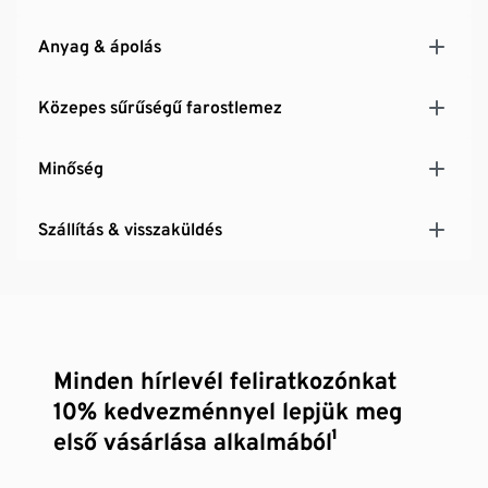
Anyag & ápolás
Közepes sűrűségű farostlemez
Minőség
Szállítás & visszaküldés
Minden hírlevél feliratkozónkat
10% kedvezménnyel lepjük meg
első vásárlása alkalmából¹