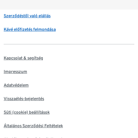
Szerződéstől való elállás
Kávé előfizetés felmondása
Kapcsolat & segítség
Impresszum
Adatvédelem
Visszaélés-bejelentés
Süti (cookie) beállítások
Általános Szerződési Feltételek