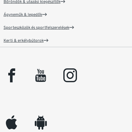
Bőröndök & utazási kiegészítők
Ágyneműk & lepedők
Sporteszközök és sportfelszerelések
Kerti & erkélybútorok
facebook
youtube
instagram
appleinc
android