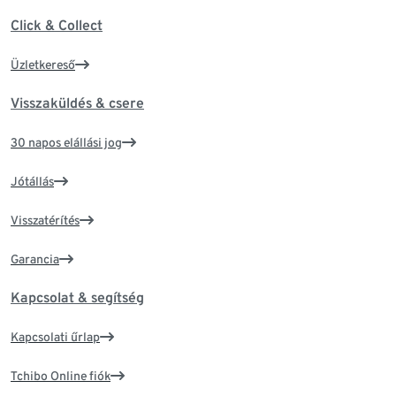
Click & Collect
Üzletkereső
Visszaküldés & csere
30 napos elállási jog
Jótállás
Visszatérítés
Garancia
Kapcsolat & segítség
Kapcsolati űrlap
Tchibo Online fiók