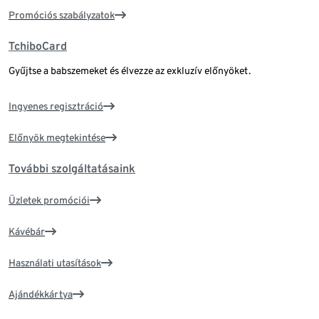
Promóciós szabályzatok
TchiboCard
Gyűjtse a babszemeket és élvezze az exkluzív előnyöket.
Ingyenes regisztráció
Előnyök megtekintése
További szolgáltatásaink
Üzletek promóciói
Kávébár
Használati utasítások
Ajándékkártya