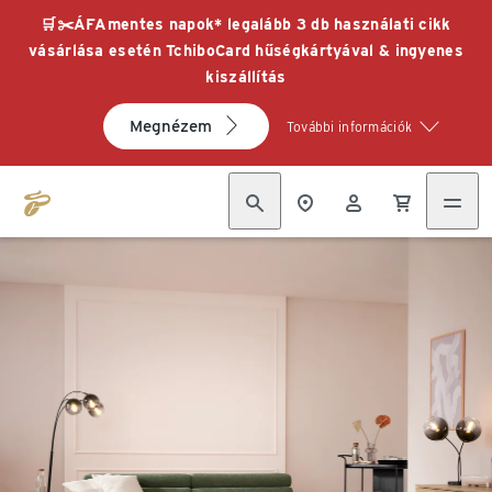
🛒✂️ÁFAmentes napok* legalább 3 db használati cikk
vásárlása esetén TchiboCard hűségkártyával & ingyenes
kiszállítás
Megnézem
További információk