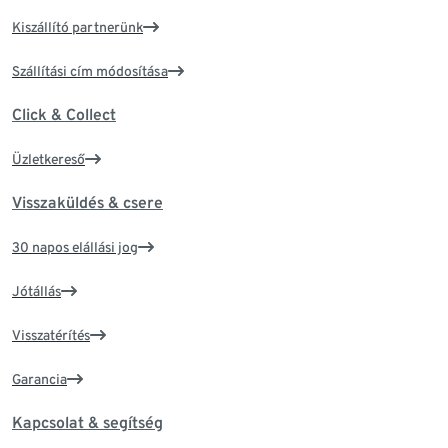
Kiszállító partnerünk
Szállítási cím módosítása
Click & Collect
Üzletkereső
Visszaküldés & csere
30 napos elállási jog
Jótállás
Visszatérítés
Garancia
Kapcsolat & segítség