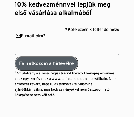
10% kedvezménnyel lepjük meg
első vásárlása alkalmából¹
* Kötelezően kitöltendő mező
E-mail cím*
Feliratkozom a hírlevélre
¹ Az utalvány a sikeres regisztrációt követő 1 hónapig érvényes,
csak egyszer és csak a www.tchibo.hu oldalon beváltható. Nem
érvényes kávéra, kapszulás termékekre, valamint
ajándékkártyákra, más kedvezményekkel nem összevonható,
készpénzre nem váltható.