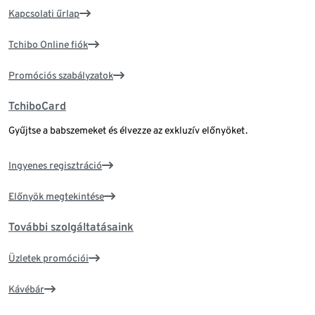
Kapcsolati űrlap
Tchibo Online fiók
Promóciós szabályzatok
TchiboCard
Gyűjtse a babszemeket és élvezze az exkluzív előnyöket.
Ingyenes regisztráció
Előnyök megtekintése
További szolgáltatásaink
Üzletek promóciói
Kávébár