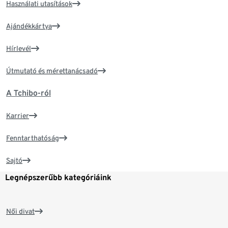
Használati utasítások
Ajándékkártya
Hírlevél
Útmutató és mérettanácsadó
A Tchibo-ról
Karrier
Fenntarthatóság
Sajtó
Legnépszerűbb kategóriáink
Női divat