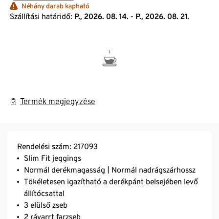
Néhány darab kapható
Szállítási határidő:
P., 2026. 08. 14. - P., 2026. 08. 21.
Termék megjegyzése
Rendelési szám: 217093
Slim Fit jeggings
Normál derékmagasság | Normál nadrágszárhossz
Tökéletesen igazítható a derékpánt belsejében levő
állítócsattal
3 elülső zseb
2 rávarrt farzseb