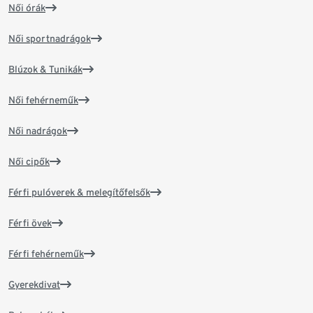
Női órák
Női sportnadrágok
Blúzok & Tunikák
Női fehérneműk
Női nadrágok
Női cipők
Férfi pulóverek & melegítőfelsők
Férfi övek
Férfi fehérneműk
Gyerekdivat