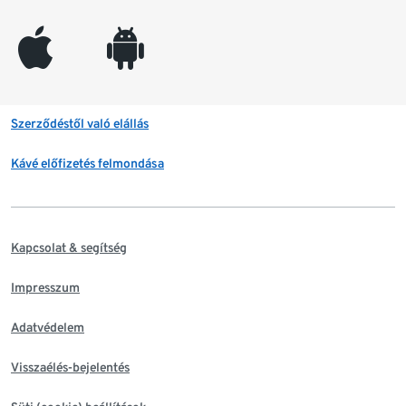
appleinc
android
Szerződéstől való elállás
Kávé előfizetés felmondása
Kapcsolat & segítség
Impresszum
Adatvédelem
Visszaélés-bejelentés