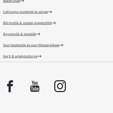
Babaruhák
Cafissimo modellek és színek
Bőröndök & utazási kiegészítők
Ágyneműk & lepedők
Sporteszközök és sportfelszerelések
Kerti & erkélybútorok
facebook
youtube
instagram