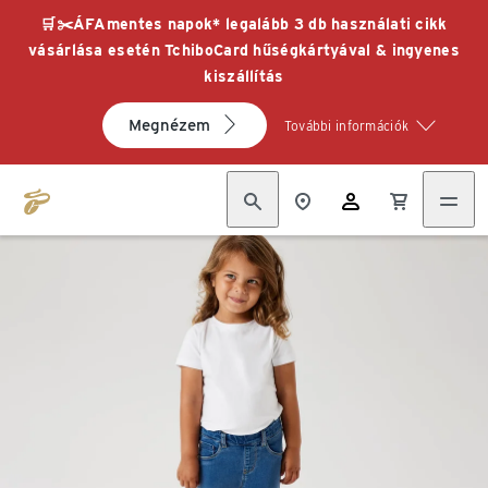
🛒✂️ÁFAmentes napok* legalább 3 db használati cikk
vásárlása esetén TchiboCard hűségkártyával & ingyenes
kiszállítás
Megnézem
További információk