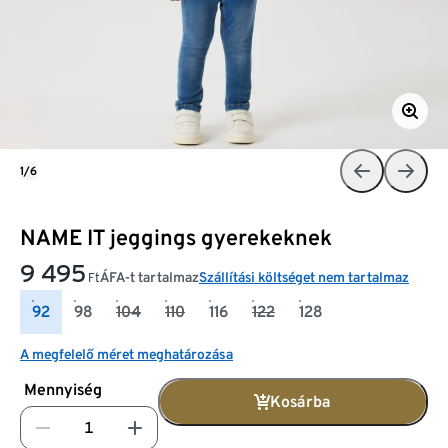
1/6
NAME IT jeggings gyerekeknek
9 495
ÁFA-t tartalmaz
Szállítási költséget nem tartalmaz
Ft
92
98
104
110
116
122
128
A megfelelő méret meghatározása
Mennyiség
Kosárba