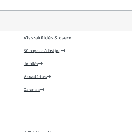
Visszaküldés & csere
30 napos elállási jog
Jótállás
Visszatérítés
Garancia