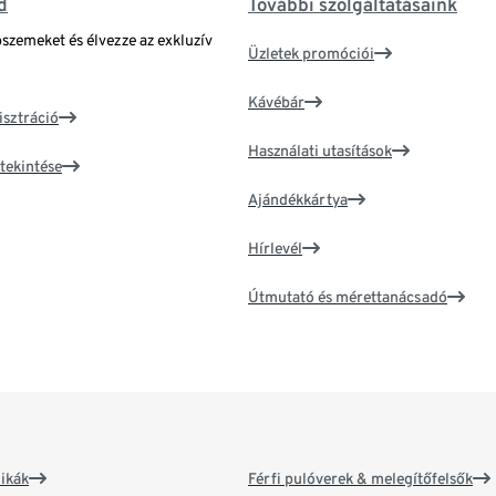
d
További szolgáltatásaink
bszemeket és élvezze az exkluzív
Üzletek promóciói
Kávébár
isztráció
Használati utasítások
tekintése
Ajándékkártya
Hírlevél
Útmutató és mérettanácsadó
ikák
Férfi pulóverek & melegítőfelsők