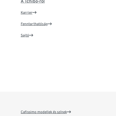
A Tchibo-ról
Karrier
Fenntarthatóság
Sajtó
Cafissimo modellek és színek