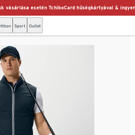
k vásárlása esetén TchiboCard hűségkártyával & ingyen
tthon
Sport
Outlet