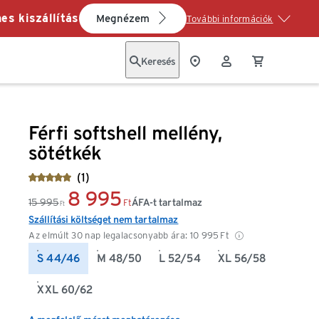
es kiszállítás
Megnézem
További információk
Keresés
Férfi softshell mellény,
sötétkék
(1)
8 995
15 995
ÁFA-t tartalmaz
Ft
Ft
Szállítási költséget nem tartalmaz
Az elmúlt 30 nap legalacsonyabb ára:
10 995
Ft
S 44/46
M 48/50
L 52/54
XL 56/58
XXL 60/62