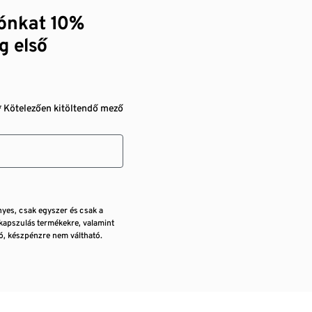
zónkat 10%
g első
* Kötelezően kitöltendő mező
nyes, csak egyszer és csak a
kapszulás termékekre, valamint
, készpénzre nem váltható.