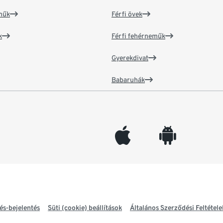
műk
Férfi övek
k
Férfi fehérneműk
Gyerekdivat
Babaruhák
appleinc
android
és-bejelentés
Süti (cookie) beállítások
Általános Szerződési Feltétele