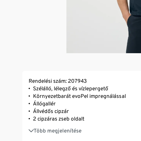
Rendelési szám: 207943
Szélálló, lélegző és vízlepergető
Környezetbarát evoPel impregnálással
Állógallér
Állvédős cipzár
2 cipzáras zseb oldalt
Enyhén meghosszabbított hát
Több megjelenítése
Állítható bőségű alsó szegély