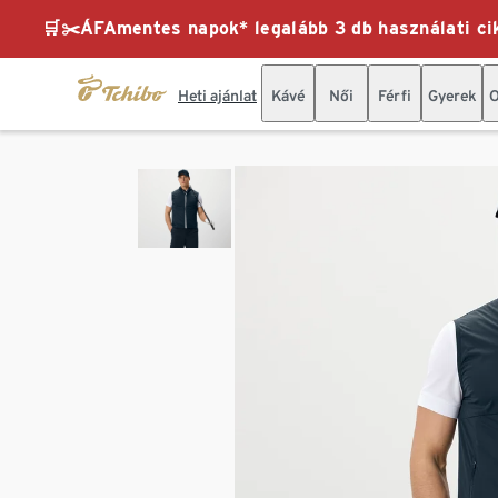
🛒✂️ÁFAmentes napok* legalább 3 db használati cik
Heti ajánlat
Kávé
Női
Férfi
Gyerek
O