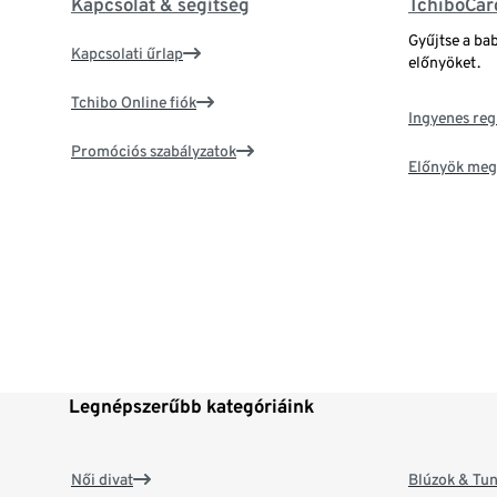
Kapcsolat & segítség
TchiboCar
Gyűjtse a ba
Kapcsolati űrlap
előnyöket.
Tchibo Online fiók
Ingyenes reg
Promóciós szabályzatok
Előnyök meg
Legnépszerűbb kategóriáink
Női divat
Blúzok & Tun