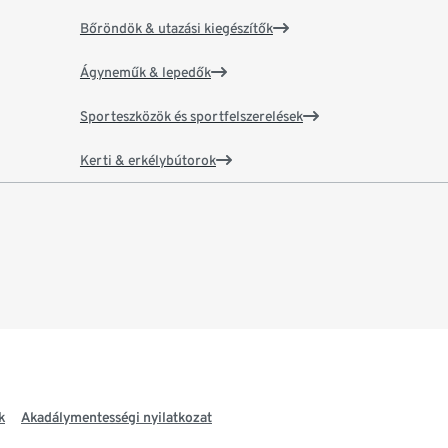
Bőröndök & utazási kiegészítők
Ágyneműk & lepedők
Sporteszközök és sportfelszerelések
Kerti & erkélybútorok
k
Akadálymentességi nyilatkozat