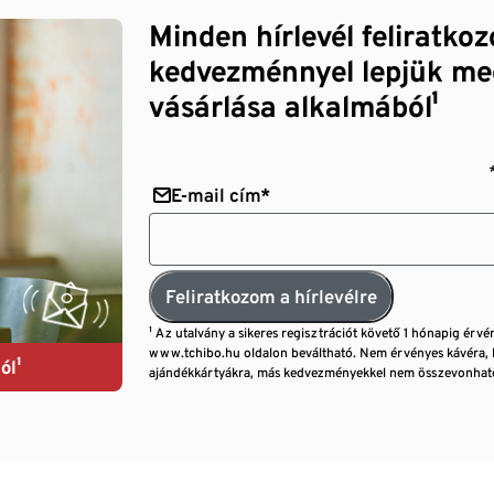
Minden hírlevél feliratko
kedvezménnyel lepjük me
vásárlása alkalmából¹
E-mail cím*
Feliratkozom a hírlevélre
¹ Az utalvány a sikeres regisztrációt követő 1 hónapig érvé
www.tchibo.hu oldalon beváltható. Nem érvényes kávéra, 
ól¹
ajándékkártyákra, más kedvezményekkel nem összevonható