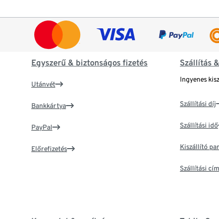
Egyszerű & biztonságos fizetés
Szállítás 
Ingyenes kisz
Utánvét
Szállítási díj
Bankkártya
Szállítási idő
PayPal
Kiszállító p
Előrefizetés
Szállítási c