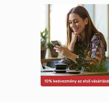
10% kedvezmény az első vásárlásb