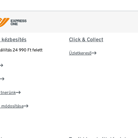
& kézbesítés
Click & Collect
állítás 24 990 Ft felett
Üzletkereső
artnerünk
ím módosítása