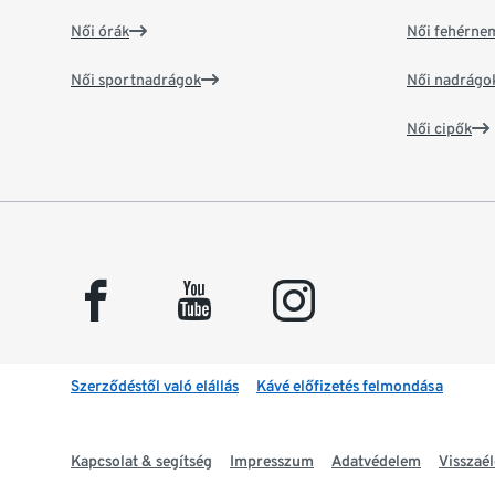
Női órák
Női fehérne
Női sportnadrágok
Női nadrágo
Női cipők
facebook
youtube
instagram
Szerződéstől való elállás
Kávé előfizetés felmondása
Kapcsolat & segítség
Impresszum
Adatvédelem
Visszaél