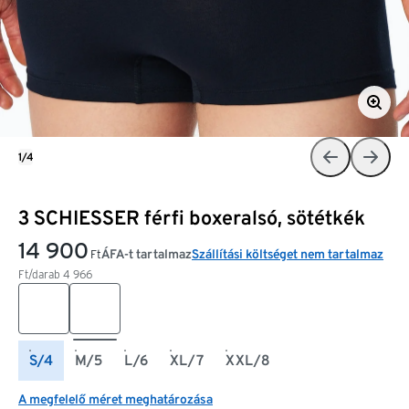
1/4
3 SCHIESSER férfi boxeralsó, sötétkék
14 900
ÁFA-t tartalmaz
Szállítási költséget nem tartalmaz
Ft
Ft/darab
4 966
S/4
M/5
L/6
XL/7
XXL/8
A megfelelő méret meghatározása