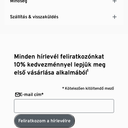
Minőség
Szállítás & visszaküldés
Minden hírlevél feliratkozónkat
10% kedvezménnyel lepjük meg
első vásárlása alkalmából¹
* Kötelezően kitöltendő mező
E-mail cím*
Feliratkozom a hírlevélre