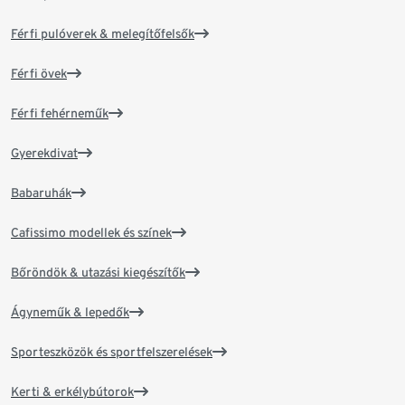
Férfi pulóverek & melegítőfelsők
Férfi övek
Férfi fehérneműk
Gyerekdivat
Babaruhák
Cafissimo modellek és színek
Bőröndök & utazási kiegészítők
Ágyneműk & lepedők
Sporteszközök és sportfelszerelések
Kerti & erkélybútorok