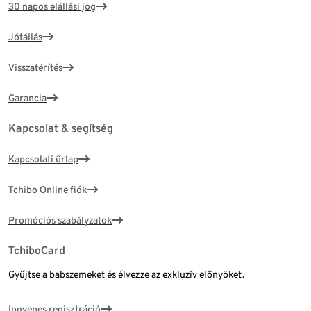
30 napos elállási jog
Jótállás
Visszatérítés
Garancia
Kapcsolat & segítség
Kapcsolati űrlap
Tchibo Online fiók
Promóciós szabályzatok
TchiboCard
Gyűjtse a babszemeket és élvezze az exkluzív előnyöket.
Ingyenes regisztráció