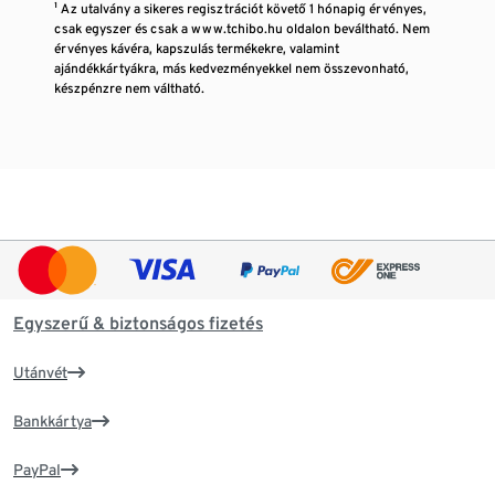
¹ Az utalvány a sikeres regisztrációt követő 1 hónapig érvényes,
csak egyszer és csak a www.tchibo.hu oldalon beváltható. Nem
érvényes kávéra, kapszulás termékekre, valamint
ajándékkártyákra, más kedvezményekkel nem összevonható,
készpénzre nem váltható.
Egyszerű & biztonságos fizetés
Utánvét
Bankkártya
PayPal