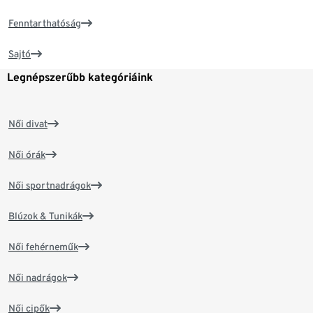
Fenntarthatóság
Sajtó
Legnépszerűbb kategóriáink
Női divat
Női órák
Női sportnadrágok
Blúzok & Tunikák
Női fehérneműk
Női nadrágok
Női cipők