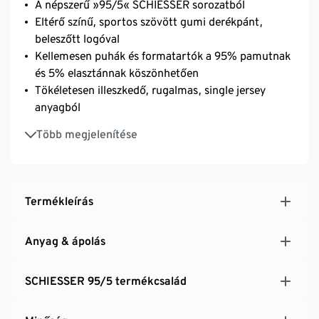
A népszerű »95/5« SCHIESSER sorozatból
Eltérő színű, sportos szövött gumi derékpánt,
beleszőtt logóval
Kellemesen puhák és formatartók a 95% pamutnak
és 5% elasztánnak köszönhetően
Tökéletesen illeszkedő, rugalmas, single jersey
anyagból
Modelljeink M/5-ös méretet viselnek
Több megjelenítése
Termékleírás
Anyag & ápolás
SCHIESSER 95/5 termékcsalád