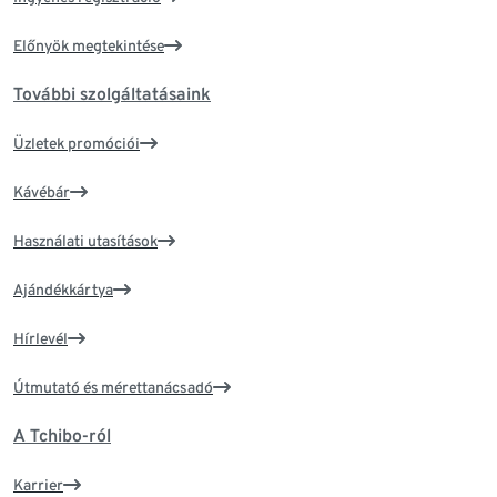
Előnyök megtekintése
További szolgáltatásaink
Üzletek promóciói
Kávébár
Használati utasítások
Ajándékkártya
Hírlevél
Útmutató és mérettanácsadó
A Tchibo-ról
Karrier