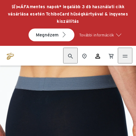
🛒✂️ÁFAmentes napok* legalább 3 db használati cikk
vásárlása esetén TchiboCard hűségkártyával & ingyenes
kiszállítás
Megnézem
További információk