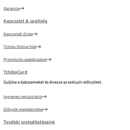
Garancia
Kapcsolat & segítség
Kapcsolati űrlap
Tchibo Online fiók
Promóciós szabályzatok
TchiboCard
Gyűjtse a babszemeket és élvezze az exkluzív előnyöket.
Ingyenes regisztráció
Előnyök megtekintése
További szolgáltatásaink