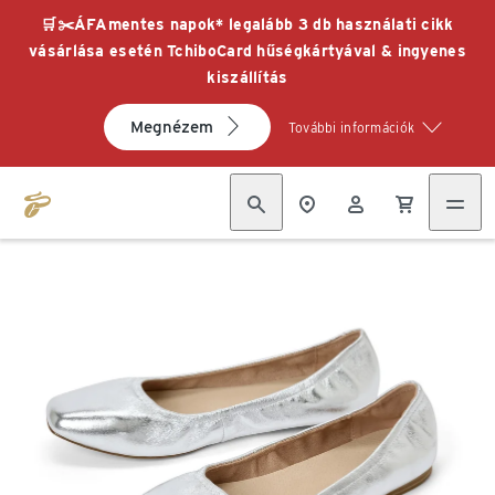
🛒✂️ÁFAmentes napok* legalább 3 db használati cikk
vásárlása esetén TchiboCard hűségkártyával & ingyenes
kiszállítás
Megnézem
További információk