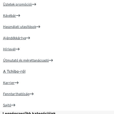
Üzletek promóciói
Kávébár
Használati utasítások
Ajándékkártya
Hírlevél
Útmutató és mérettanácsadó
A Tchibo-ról
Karrier
Fenntarthatóság
Sajtó
Legnépszerűbb kategóriáink