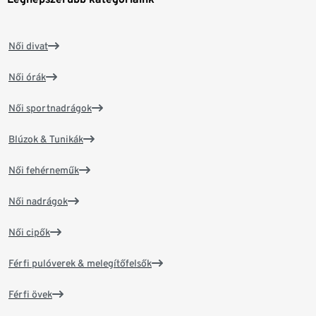
Női divat
Női órák
Női sportnadrágok
Blúzok & Tunikák
Női fehérneműk
Női nadrágok
Női cipők
Férfi pulóverek & melegítőfelsők
Férfi övek