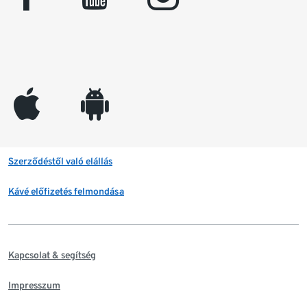
appleinc
android
Szerződéstől való elállás
Kávé előfizetés felmondása
Kapcsolat & segítség
Impresszum