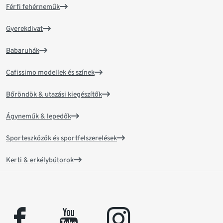
Férfi fehérneműk
Gyerekdivat
Babaruhák
Cafissimo modellek és színek
Bőröndök & utazási kiegészítők
Ágyneműk & lepedők
Sporteszközök és sportfelszerelések
Kerti & erkélybútorok
facebook
youtube
instagram