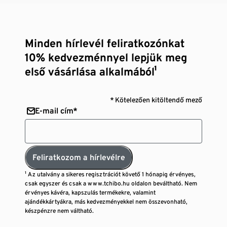
Minden hírlevél feliratkozónkat
10% kedvezménnyel lepjük meg
első vásárlása alkalmából¹
* Kötelezően kitöltendő mező
E-mail cím*
Feliratkozom a hírlevélre
¹ Az utalvány a sikeres regisztrációt követő 1 hónapig érvényes,
csak egyszer és csak a www.tchibo.hu oldalon beváltható. Nem
érvényes kávéra, kapszulás termékekre, valamint
ajándékkártyákra, más kedvezményekkel nem összevonható,
készpénzre nem váltható.