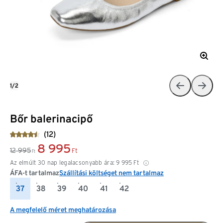
1/2
Bőr balerinacipő
(12)
8 995
12 995
Ft
Ft
Az elmúlt 30 nap legalacsonyabb ára:
9 995
Ft
ÁFA-t tartalmaz
Szállítási költséget nem tartalmaz
37
38
39
40
41
42
A megfelelő méret meghatározása