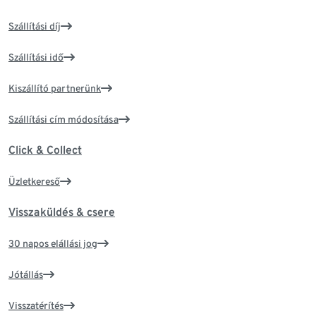
Szállítási díj
Szállítási idő
Kiszállító partnerünk
Szállítási cím módosítása
Click & Collect
Üzletkereső
Visszaküldés & csere
30 napos elállási jog
Jótállás
Visszatérítés