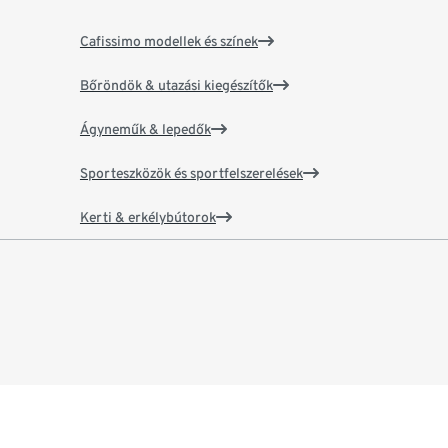
Cafissimo modellek és színek
Bőröndök & utazási kiegészítők
Ágyneműk & lepedők
Sporteszközök és sportfelszerelések
Kerti & erkélybútorok