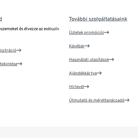
d
További szolgáltatásaink
bszemeket és élvezze az exkluzív
Üzletek promóciói
Kávébár
isztráció
Használati utasítások
tekintése
Ajándékkártya
Hírlevél
Útmutató és mérettanácsadó