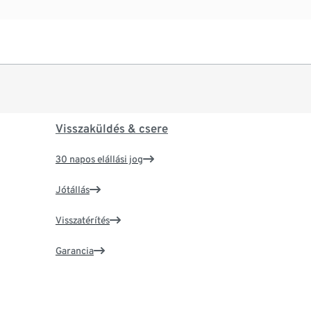
Visszaküldés & csere
30 napos elállási jog
Jótállás
Visszatérítés
Garancia