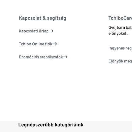
Kapcsolat & segítség
TchiboCar
Gyűjtse a ba
Kapcsolati űrlap
előnyöket.
Tchibo Online fiók
Ingyenes reg
Promóciós szabályzatok
Előnyök meg
Legnépszerűbb kategóriáink