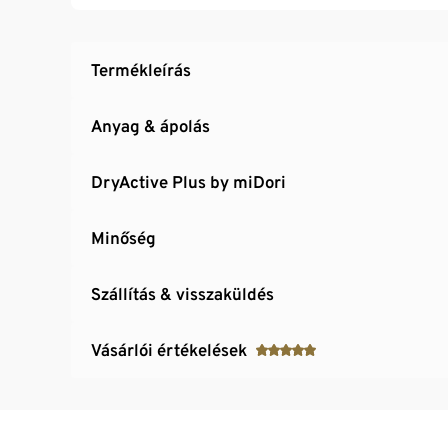
Újrahasznosított anyagból
Termékleírás
Anyag & ápolás
DryActive Plus by miDori
Minőség
Szállítás & visszaküldés
Vásárlói értékelések