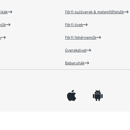
ikák
Férfi pulóverek & melegítőfelsők
műk
Férfi övek
k
Férfi fehérneműk
Gyerekdivat
Babaruhák
appleinc
android