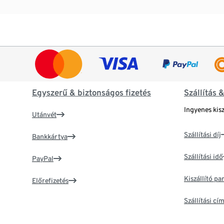
Egyszerű & biztonságos fizetés
Szállítás 
Ingyenes kisz
Utánvét
Szállítási díj
Bankkártya
Szállítási idő
PayPal
Kiszállító p
Előrefizetés
Szállítási c