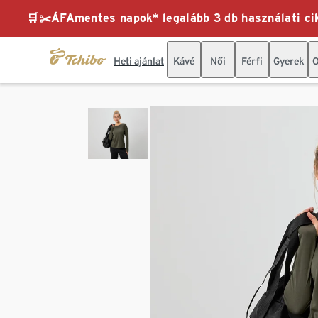
🛒✂️ÁFAmentes napok* legalább 3 db használati cik
Heti ajánlat
Kávé
Női
Férfi
Gyerek
O