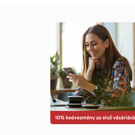
10% kedvezmény az első vásárlásb