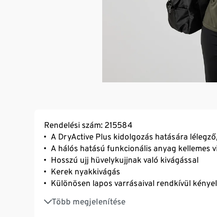
Rendelési szám: 215584
A DryActive Plus kidolgozás hatására lélegz
A hálós hatású funkcionális anyag kellemes vi
Hosszú ujj hüvelykujjnak való kivágással
Kerek nyakkivágás
Különösen lapos varrásaival rendkívül kényel
Karcsúsított szabás
Több megjelenítése
Enyhén lekerekített alsó szegély