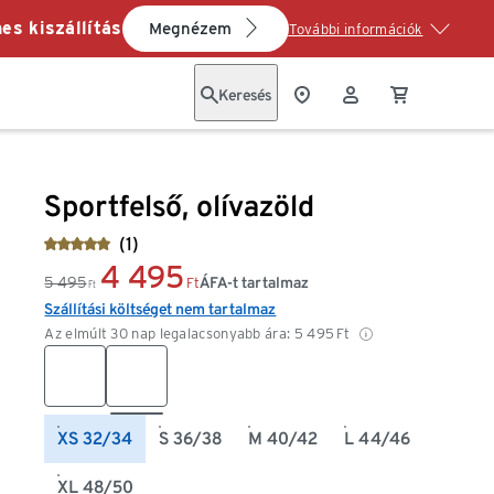
es kiszállítás
Megnézem
További információk
Keresés
Sportfelső, olívazöld
(1)
4 495
5 495
ÁFA-t tartalmaz
Ft
Ft
Szállítási költséget nem tartalmaz
Az elmúlt 30 nap legalacsonyabb ára:
5 495
Ft
XS 32/34
S 36/38
M 40/42
L 44/46
XL 48/50