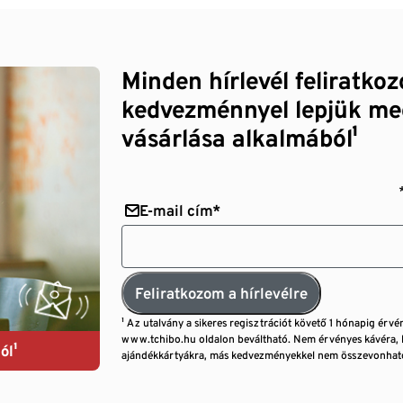
Minden hírlevél feliratko
kedvezménnyel lepjük me
vásárlása alkalmából¹
E-mail cím*
Feliratkozom a hírlevélre
¹ Az utalvány a sikeres regisztrációt követő 1 hónapig érvé
www.tchibo.hu oldalon beváltható. Nem érvényes kávéra, 
ól¹
ajándékkártyákra, más kedvezményekkel nem összevonható