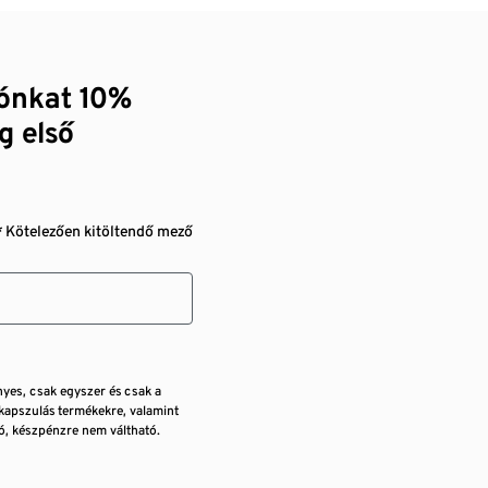
zónkat 10%
g első
* Kötelezően kitöltendő mező
nyes, csak egyszer és csak a
kapszulás termékekre, valamint
, készpénzre nem váltható.