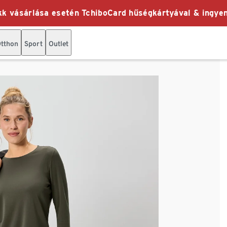
k vásárlása esetén TchiboCard hűségkártyával & ingyen
tthon
Sport
Outlet