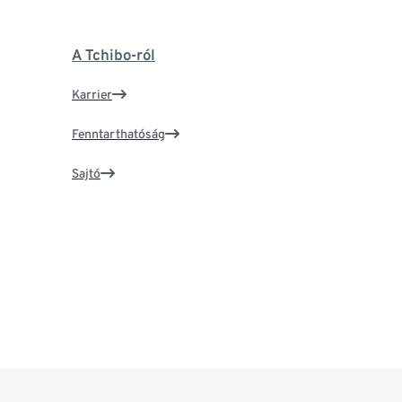
A Tchibo-ról
Karrier
Fenntarthatóság
Sajtó