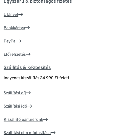
Egyszerű & biztonságos fizetés
Utánvét
Bankkártya
PayPal
Előrefizetés
Szállítás & kézbesítés
Ingyenes kiszállítás 24 990 Ft felett
Szállítási díj
Szállítási idő
Kiszállító partnerünk
Szállítási cím módosítása