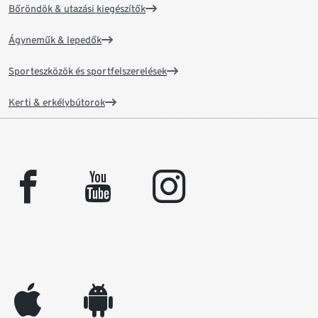
Bőröndök & utazási kiegészítők
Ágyneműk & lepedők
Sporteszközök és sportfelszerelések
Kerti & erkélybútorok
facebook
youtube
instagram
appleinc
android