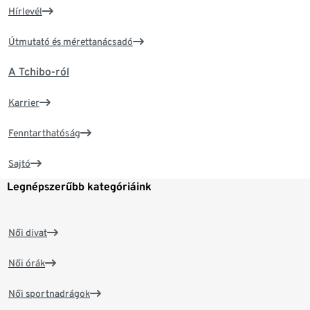
Hírlevél
Útmutató és mérettanácsadó
A Tchibo-ról
Karrier
Fenntarthatóság
Sajtó
Legnépszerűbb kategóriáink
Női divat
Női órák
Női sportnadrágok