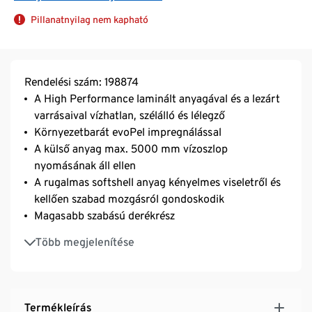
Pillanatnyilag nem kapható
Rendelési szám: 198874
A High Performance laminált anyagával és a lezárt
varrásaival vízhatlan, szélálló és lélegző
Környezetbarát evoPel impregnálással
A külső anyag max. 5000 mm vízoszlop
nyomásának áll ellen
A rugalmas softshell anyag kényelmes viseletről és
kellően szabad mozgásról gondoskodik
Magasabb szabású derékrész
Derékbősége tépőzárral állítható
Több megjelenítése
Rejtett cipzár, 1 kapocs és tépőzár
2 cipzáras zseb
Vízhatlan hófogó csúszásgátló gumírozással
Előformázott térdrész
Termékleírás