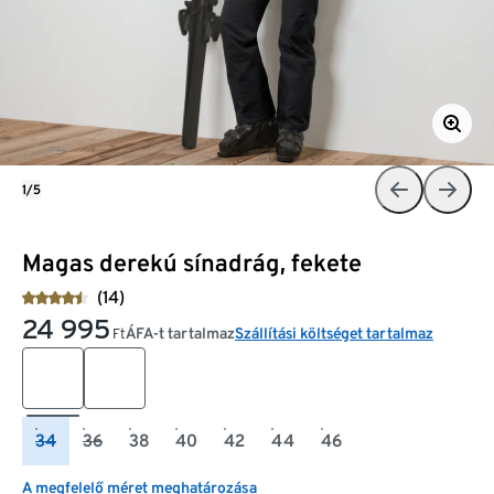
1/5
Magas derekú sínadrág, fekete
(14)
24 995
ÁFA-t tartalmaz
Szállítási költséget tartalmaz
Ft
34
36
38
40
42
44
46
A megfelelő méret meghatározása