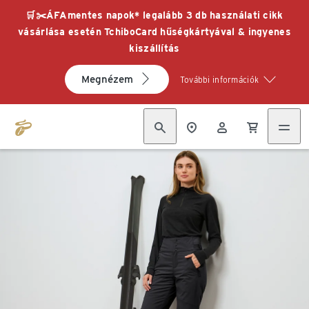
🛒✂️ÁFAmentes napok* legalább 3 db használati cikk
vásárlása esetén TchiboCard hűségkártyával & ingyenes
kiszállítás
Megnézem
További információk