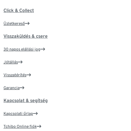
Click & Collect
Üzletkereső
Visszaküldés & csere
30 napos elállási jog
Jótállás
Visszatérítés
Garancia
Kapcsolat & segítség
Kapcsolati űrlap
Tchibo Online fiók