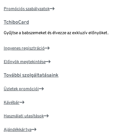
Promóciós szabályzatok
TchiboCard
Gyűjtse a babszemeket és élvezze az exkluzív előnyöket.
Ingyenes regisztráció
Előnyök megtekintése
További szolgáltatásaink
Üzletek promóciói
Kávébár
Használati utasítások
Ajándékkártya