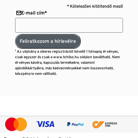
* Kötelezően kitöltendő mező
E-mail cím*
Feliratkozom a hírlevélre
¹ Az utalvány a sikeres regisztrációt követő 1 hónapig érvényes,
csak egyszer és csak a www.tchibo.hu oldalon beváltható. Nem
érvényes kávéra, kapszulás termékekre, valamint
ajándékkártyákra, más kedvezményekkel nem összevonható,
készpénzre nem váltható.