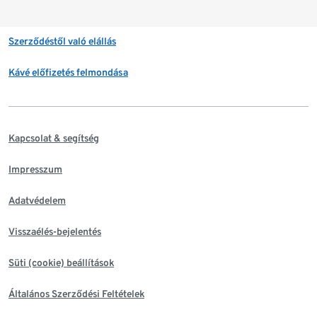
Szerződéstől való elállás
Kávé előfizetés felmondása
Kapcsolat & segítség
Impresszum
Adatvédelem
Visszaélés-bejelentés
Süti (cookie) beállítások
Általános Szerződési Feltételek