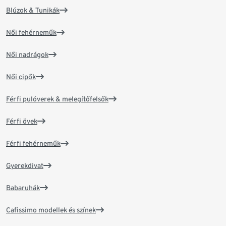
Blúzok & Tunikák
Női fehérneműk
Női nadrágok
Női cipők
Férfi pulóverek & melegítőfelsők
Férfi övek
Férfi fehérneműk
Gyerekdivat
Babaruhák
Cafissimo modellek és színek