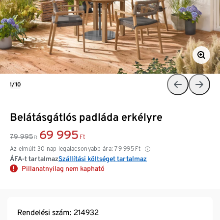
1/10
Belátásgátlós padláda erkélyre
69 995
79 995
Ft
Ft
Az elmúlt 30 nap legalacsonyabb ára:
79 995
Ft
ÁFA-t tartalmaz
Szállítási költséget tartalmaz
Pillanatnyilag nem kapható
Rendelési szám: 214932