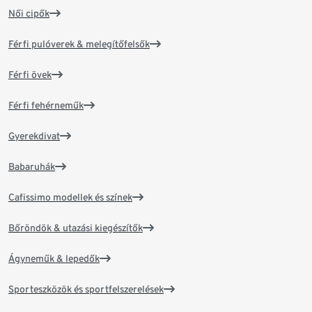
Női cipők
Férfi pulóverek & melegítőfelsők
Férfi övek
Férfi fehérneműk
Gyerekdivat
Babaruhák
Cafissimo modellek és színek
Bőröndök & utazási kiegészítők
Ágyneműk & lepedők
Sporteszközök és sportfelszerelések