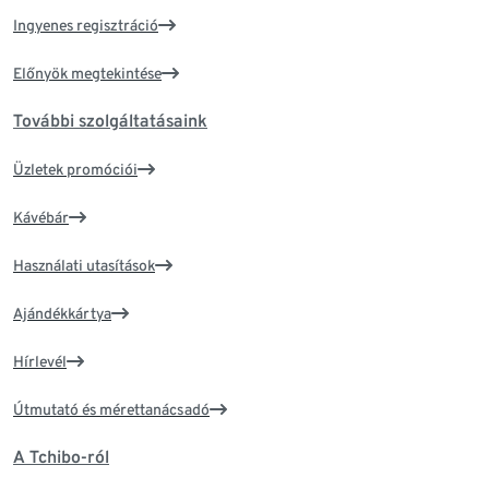
Ingyenes regisztráció
Előnyök megtekintése
További szolgáltatásaink
Üzletek promóciói
Kávébár
Használati utasítások
Ajándékkártya
Hírlevél
Útmutató és mérettanácsadó
A Tchibo-ról