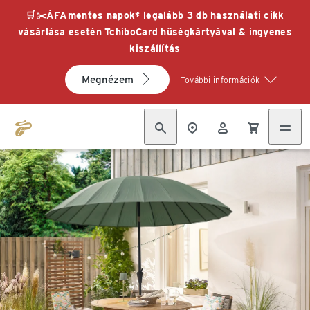
🛒✂️ÁFAmentes napok* legalább 3 db használati cikk
vásárlása esetén TchiboCard hűségkártyával & ingyenes
kiszállítás
Megnézem
További információk