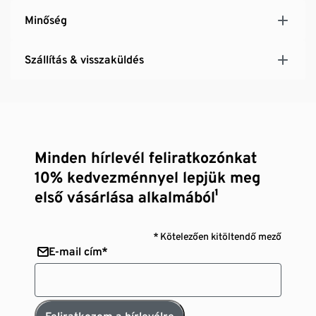
Minőség
Szállítás & visszaküldés
Minden hírlevél feliratkozónkat
10% kedvezménnyel lepjük meg
első vásárlása alkalmából¹
* Kötelezően kitöltendő mező
E-mail cím*