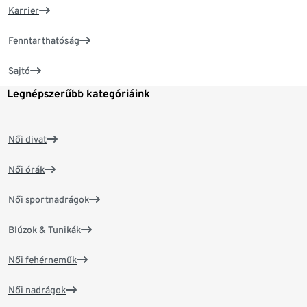
Karrier
Fenntarthatóság
Sajtó
Legnépszerűbb kategóriáink
Női divat
Női órák
Női sportnadrágok
Blúzok & Tunikák
Női fehérneműk
Női nadrágok