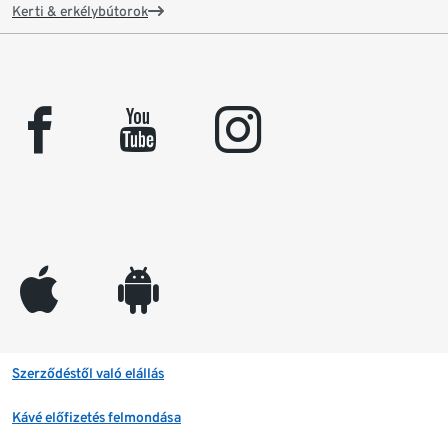
Kerti & erkélybútorok
facebook
youtube
instagram
appleinc
android
Szerződéstől való elállás
Kávé előfizetés felmondása