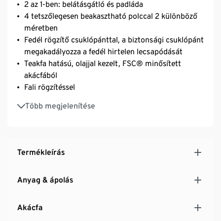
2 az 1-ben: belátásgátló és padláda
4 tetszőlegesen beakasztható polccal 2 különböző
méretben
Fedél rögzítő csuklópánttal, a biztonsági csuklópánt
megakadályozza a fedél hirtelen lecsapódását
Teakfa hatású, olajjal kezelt, FSC® minősített
akácfából
Fali rögzítéssel
UV- és időjárásálló
Több megjelenítése
Termékleírás
Anyag & ápolás
Akácfa