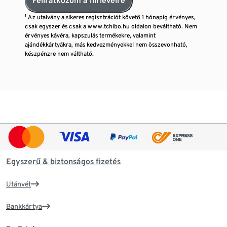
Feliratkozom a hírlevélre
¹ Az utalvány a sikeres regisztrációt követő 1 hónapig érvényes,
csak egyszer és csak a www.tchibo.hu oldalon beváltható. Nem
érvényes kávéra, kapszulás termékekre, valamint
ajándékkártyákra, más kedvezményekkel nem összevonható,
készpénzre nem váltható.
Egyszerű & biztonságos fizetés
Utánvét
Bankkártya