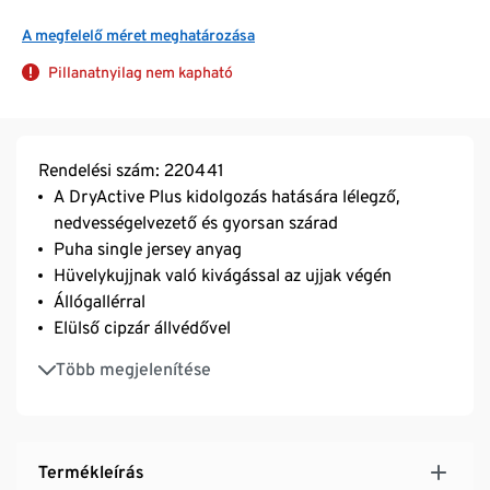
A megfelelő méret meghatározása
Pillanatnyilag nem kapható
Rendelési szám: 220441
A DryActive Plus kidolgozás hatására lélegző,
nedvességelvezető és gyorsan szárad
Puha single jersey anyag
Hüvelykujjnak való kivágással az ujjak végén
Állógallérral
Elülső cipzár állvédővel
2 bevágott zseb
Több megjelenítése
Termékleírás