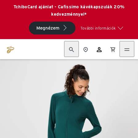
TchiboCard ajánlat - Cafissimo kávékapszulák 20%
kedvezménnyel*
Megnézem
További információk