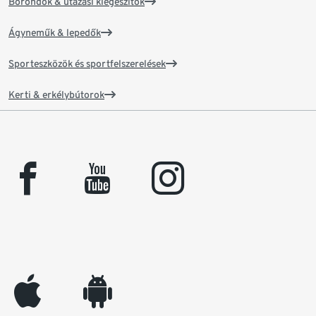
Bőröndök & utazási kiegészítők
Ágyneműk & lepedők
Sporteszközök és sportfelszerelések
Kerti & erkélybútorok
facebook
youtube
instagram
appleinc
android