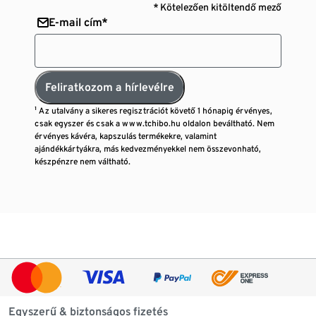
* Kötelezően kitöltendő mező
E-mail cím*
Feliratkozom a hírlevélre
¹ Az utalvány a sikeres regisztrációt követő 1 hónapig érvényes,
csak egyszer és csak a www.tchibo.hu oldalon beváltható. Nem
érvényes kávéra, kapszulás termékekre, valamint
ajándékkártyákra, más kedvezményekkel nem összevonható,
készpénzre nem váltható.
Egyszerű & biztonságos fizetés