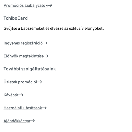
Promóciós szabályzatok
TchiboCard
Gyűjtse a babszemeket és élvezze az exkluzív előnyöket.
Ingyenes regisztráció
Előnyök megtekintése
További szolgáltatásaink
Üzletek promóciói
Kávébár
Használati utasítások
Ajándékkártya