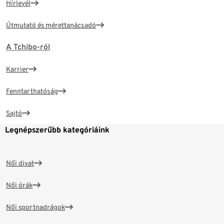
Hírlevél
Útmutató és mérettanácsadó
A Tchibo-ról
Karrier
Fenntarthatóság
Sajtó
Legnépszerűbb kategóriáink
Női divat
Női órák
Női sportnadrágok