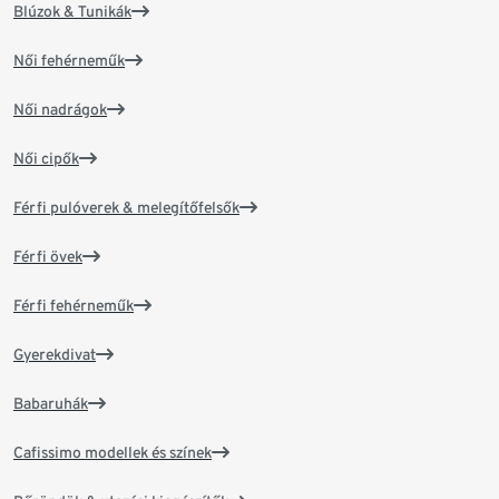
Blúzok & Tunikák
Női fehérneműk
Női nadrágok
Női cipők
Férfi pulóverek & melegítőfelsők
Férfi övek
Férfi fehérneműk
Gyerekdivat
Babaruhák
Cafissimo modellek és színek