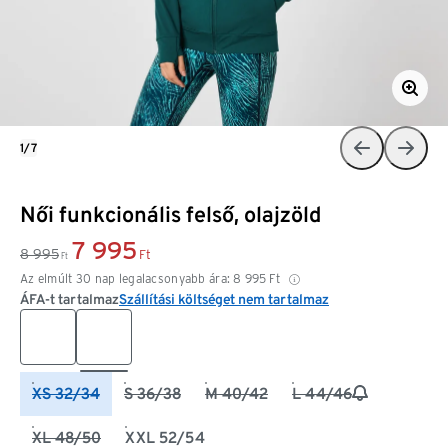
1/7
Női funkcionális felső, olajzöld
7 995
8 995
Ft
Ft
Az elmúlt 30 nap legalacsonyabb ára:
8 995
Ft
ÁFA-t tartalmaz
Szállítási költséget nem tartalmaz
XS 32/34
S 36/38
M 40/42
L 44/46
XL 48/50
XXL 52/54