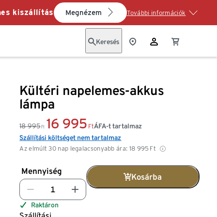
es kiszállítás
Megnézem
További információk
Keresés
Kültéri napelemes-akkus
lámpa
16 995
18 995
ÁFA-t tartalmaz
Ft
Ft
Szállítási költséget nem tartalmaz
Az elmúlt 30 nap legalacsonyabb ára:
18 995
Ft
Mennyiség
Kosárba
Raktáron
Szállítási