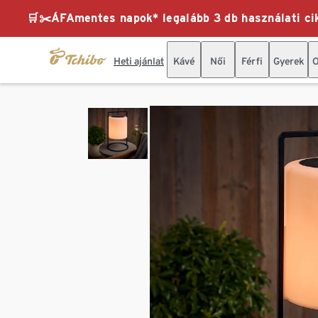
🛒✂️ÁFAmentes napok* legalább 3 db használati cik
Heti ajánlat
Kávé
Női
Férfi
Gyerek
O