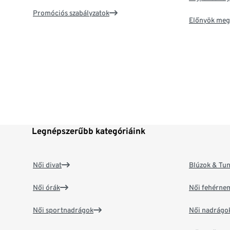
Promóciós szabályzatok
Előnyök meg
Legnépszerűbb kategóriáink
Női divat
Blúzok & Tun
Női órák
Női fehérne
Női sportnadrágok
Női nadrágo