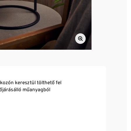
ozón keresztül tölthető fel
időjárásálló műanyagból