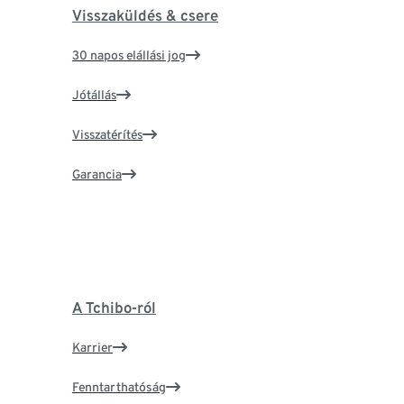
Visszaküldés & csere
30 napos elállási jog
Jótállás
Visszatérítés
Garancia
A Tchibo-ról
Karrier
Fenntarthatóság