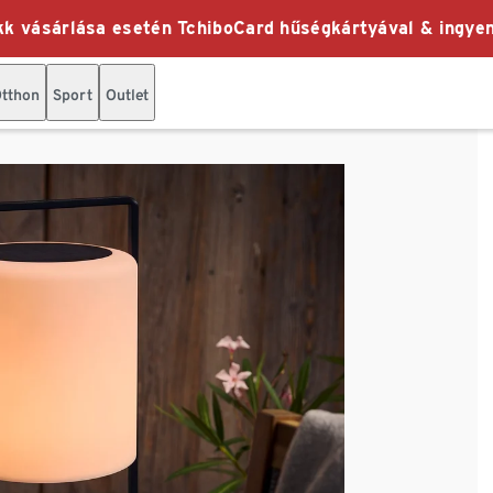
k vásárlása esetén TchiboCard hűségkártyával & ingyen
tthon
Sport
Outlet