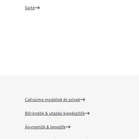
Sajtó
Cafissimo modellek és színek
Bőröndök & utazási kiegészítők
Ágyneműk & lepedők