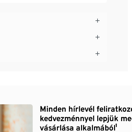
Minden hírlevél feliratko
kedvezménnyel lepjük me
vásárlása alkalmából¹