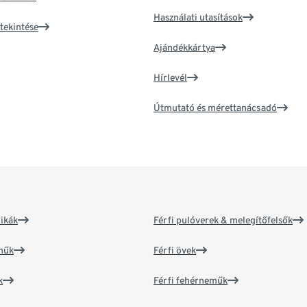
Használati utasítások
tekintése
Ajándékkártya
Hírlevél
Útmutató és mérettanácsadó
ikák
Férfi pulóverek & melegítőfelsők
műk
Férfi övek
k
Férfi fehérneműk