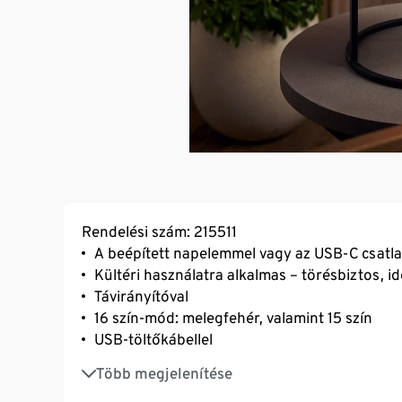
Rendelési szám: 215511
A beépített napelemmel vagy az USB-C csatlak
Kültéri használatra alkalmas – törésbiztos, 
Távirányítóval
16 szín-mód: melegfehér, valamint 15 szín
USB-töltőkábellel
Hangulatos kerti világításhoz
Több megjelenítése