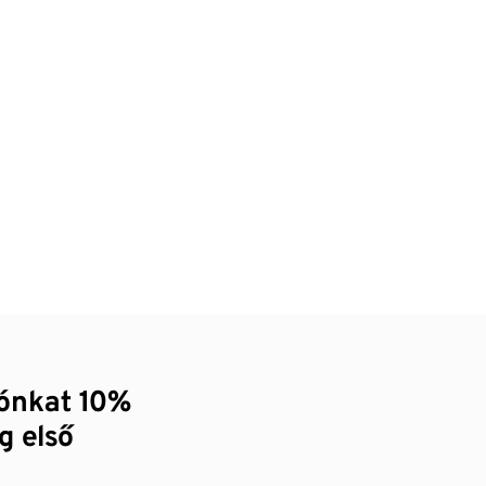
zónkat 10%
g első