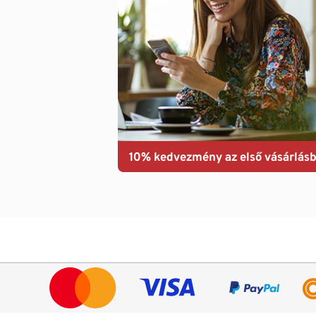
10% kedvezmény az első vásárlásb