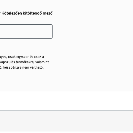
* Kötelezően kitöltendő mező
nyes, csak egyszer és csak a
kapszulás termékekre, valamint
, készpénzre nem váltható.