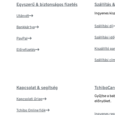
Egyszerű & biztonságos fizetés
Szállítás 
Ingyenes kisz
Utánvét
Szállítási díj
Bankkártya
Szállítási idő
PayPal
Kiszállító p
Előrefizetés
Szállítási c
Kapcsolat & segítség
TchiboCar
Gyűjtse a ba
Kapcsolati űrlap
előnyöket.
Tchibo Online fiók
Ingyenes reg