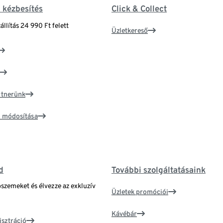
& kézbesítés
Click & Collect
állítás 24 990 Ft felett
Üzletkereső
artnerünk
ím módosítása
d
További szolgáltatásaink
bszemeket és élvezze az exkluzív
Üzletek promóciói
Kávébár
isztráció