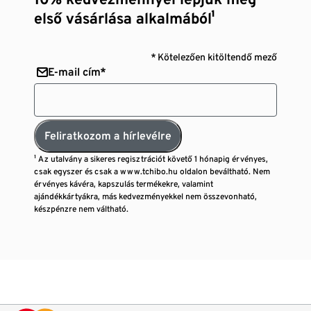
első vásárlása alkalmából¹
* Kötelezően kitöltendő mező
E-mail cím*
Feliratkozom a hírlevélre
¹ Az utalvány a sikeres regisztrációt követő 1 hónapig érvényes,
csak egyszer és csak a www.tchibo.hu oldalon beváltható. Nem
érvényes kávéra, kapszulás termékekre, valamint
ajándékkártyákra, más kedvezményekkel nem összevonható,
készpénzre nem váltható.