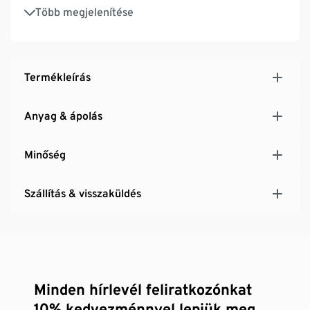
Helytakarékosan tárolható
Több megjelenítése
Termékleírás
Anyag & ápolás
Minőség
Szállítás & visszaküldés
Minden hírlevél feliratkozónkat
10% kedvezménnyel lepjük meg