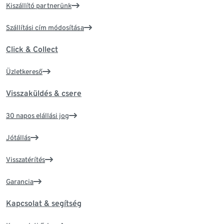
Kiszállító partnerünk
Szállítási cím módosítása
Click & Collect
Üzletkereső
Visszaküldés & csere
30 napos elállási jog
Jótállás
Visszatérítés
Garancia
Kapcsolat & segítség