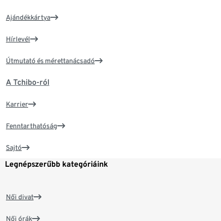
Ajándékkártya
Hírlevél
Útmutató és mérettanácsadó
A Tchibo-ról
Karrier
Fenntarthatóság
Sajtó
Legnépszerűbb kategóriáink
Női divat
Női órák