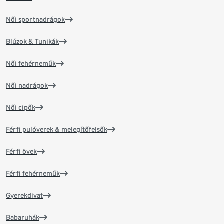
Női sportnadrágok
Blúzok & Tunikák
Női fehérneműk
Női nadrágok
Női cipők
Férfi pulóverek & melegítőfelsők
Férfi övek
Férfi fehérneműk
Gyerekdivat
Babaruhák