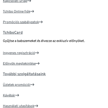
Kapcsolati űrlap
Tchibo Online fiók
Promóciós szabályzatok
TchiboCard
Gyűjtse a babszemeket és élvezze az exkluzív előnyöket.
Ingyenes regisztráció
Előnyök megtekintése
További szolgáltatásaink
Üzletek promóciói
Kávébár
Használati utasítások