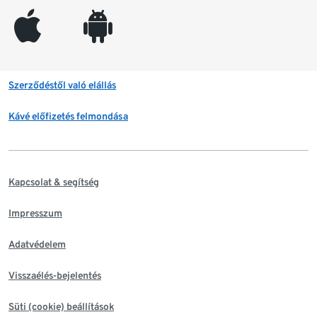
appleinc
android
Szerződéstől való elállás
Kávé előfizetés felmondása
Kapcsolat & segítség
Impresszum
Adatvédelem
Visszaélés-bejelentés
Süti (cookie) beállítások