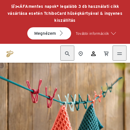
🛒✂️ÁFAmentes napok* legalább 3 db használati cikk
vásárlása esetén TchiboCard hűségkártyával & ingyenes
kiszállítás
Megnézem
További információk