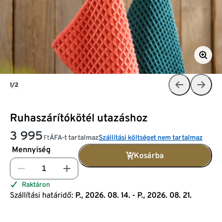
1/2
Ruhaszárítókötél utazáshoz
3 995
ÁFA-t tartalmaz
Szállítási költséget nem tartalmaz
Ft
Mennyiség
Kosárba
Raktáron
Szállítási határidő:
P., 2026. 08. 14. - P., 2026. 08. 21.