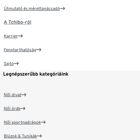
Útmutató és mérettanácsadó
A Tchibo-ról
Karrier
Fenntarthatóság
Sajtó
Legnépszerűbb kategóriáink
Női divat
Női órák
Női sportnadrágok
Blúzok & Tunikák