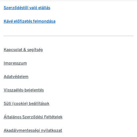
Szerződéstől való elállás
Kávé előfizetés felmondása
Kapcsolat & segítség
Impresszum
Adatvédelem
Visszaélés-bejelentés
Süti (cookie) beállítások
Általános Szerződési Feltételek
Akadálymentességi nyilatkozat