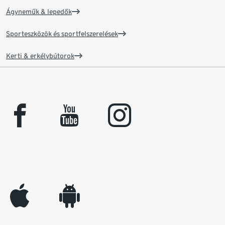
Ágyneműk & lepedők
Sporteszközök és sportfelszerelések
Kerti & erkélybútorok
facebook
youtube
instagram
appleinc
android