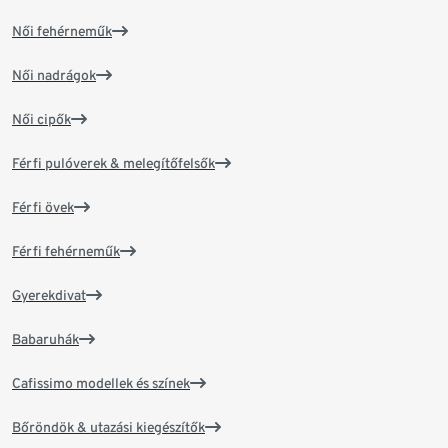
Női fehérneműk
Női nadrágok
Női cipők
Férfi pulóverek & melegítőfelsők
Férfi övek
Férfi fehérneműk
Gyerekdivat
Babaruhák
Cafissimo modellek és színek
Bőröndök & utazási kiegészítők