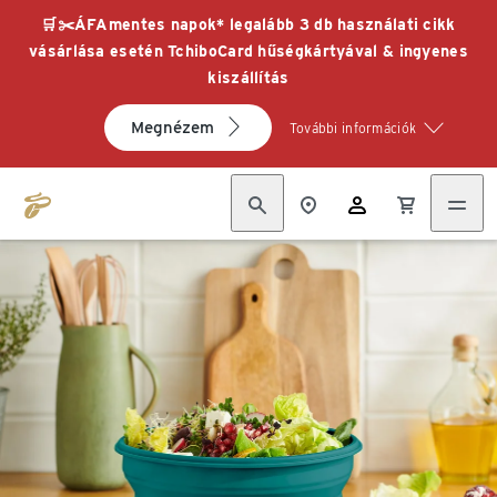
🛒✂️ÁFAmentes napok* legalább 3 db használati cikk
vásárlása esetén TchiboCard hűségkártyával & ingyenes
kiszállítás
Megnézem
További információk