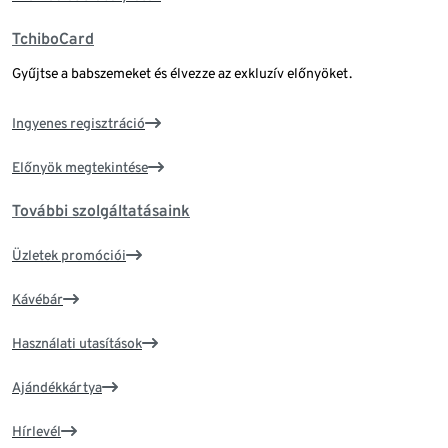
TchiboCard
Gyűjtse a babszemeket és élvezze az exkluzív előnyöket.
Ingyenes regisztráció
Előnyök megtekintése
További szolgáltatásaink
Üzletek promóciói
Kávébár
Használati utasítások
Ajándékkártya
Hírlevél