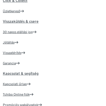
Click & Collect
Üzletkereső
Visszaküldés & csere
30 napos elállási jog
Jótállás
Visszatérítés
Garancia
Kapcsolat & segítség
Kapcsolati űrlap
Tchibo Online fiók
Promóciós szabályzatok