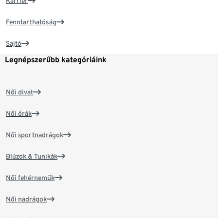
Karrier
Fenntarthatóság
Sajtó
Legnépszerűbb kategóriáink
Női divat
Női órák
Női sportnadrágok
Blúzok & Tunikák
Női fehérneműk
Női nadrágok