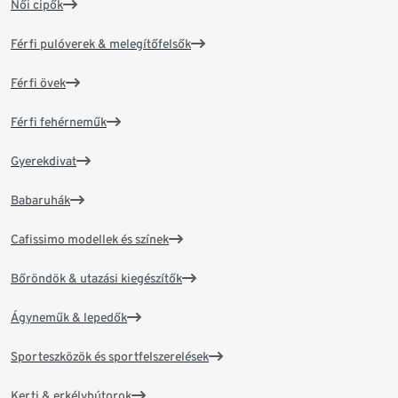
Női cipők
Férfi pulóverek & melegítőfelsők
Férfi övek
Férfi fehérneműk
Gyerekdivat
Babaruhák
Cafissimo modellek és színek
Bőröndök & utazási kiegészítők
Ágyneműk & lepedők
Sporteszközök és sportfelszerelések
Kerti & erkélybútorok