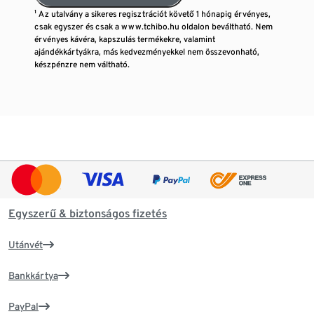
¹ Az utalvány a sikeres regisztrációt követő 1 hónapig érvényes,
csak egyszer és csak a www.tchibo.hu oldalon beváltható. Nem
érvényes kávéra, kapszulás termékekre, valamint
ajándékkártyákra, más kedvezményekkel nem összevonható,
készpénzre nem váltható.
Egyszerű & biztonságos fizetés
Utánvét
Bankkártya
PayPal