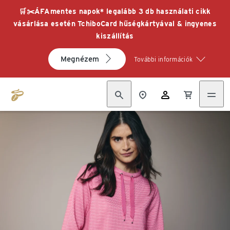
🛒✂️ÁFAmentes napok* legalább 3 db használati cikk
vásárlása esetén TchiboCard hűségkártyával & ingyenes
kiszállítás
Megnézem
További információk