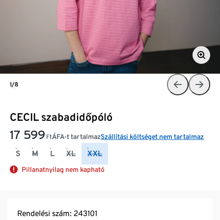
1/8
CECIL szabadidőpóló
17 599
ÁFA-t tartalmaz
Szállítási költséget nem tartalmaz
Ft
S
M
L
XL
XXL
Pillanatnyilag nem kapható
Rendelési szám: 243101