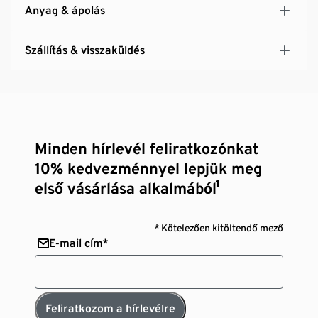
Anyag & ápolás
Szállítás & visszaküldés
Minden hírlevél feliratkozónkat
10% kedvezménnyel lepjük meg
első vásárlása alkalmából¹
* Kötelezően kitöltendő mező
E-mail cím*
Feliratkozom a hírlevélre