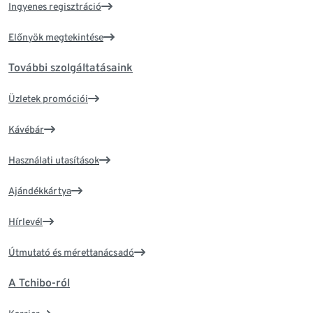
Ingyenes regisztráció
Előnyök megtekintése
További szolgáltatásaink
Üzletek promóciói
Kávébár
Használati utasítások
Ajándékkártya
Hírlevél
Útmutató és mérettanácsadó
A Tchibo-ról