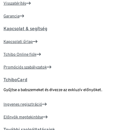
Visszatérítés
Garancia
Kapcsolat & segítség
Kapcsolati űrlap
Tchibo Online fiók
Promóciós szabályzatok
TchiboCard
Gyűjtse a babszemeket és élvezze az exkluzív előnyöket.
Ingyenes regisztráció
Előnyök megtekintése
További szolgáltatásaink