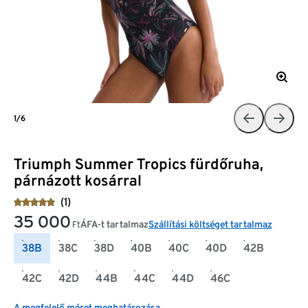
1/6
Triumph Summer Tropics fürdőruha,
párnázott kosárral
(1)
35 000
ÁFA-t tartalmaz
Szállítási költséget tartalmaz
Ft
38B
38C
38D
40B
40C
40D
42B
42C
42D
44B
44C
44D
46C
A megfelelő méret meghatározása