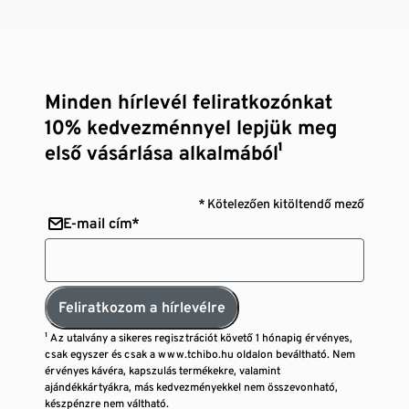
Minden hírlevél feliratkozónkat
10% kedvezménnyel lepjük meg
első vásárlása alkalmából¹
* Kötelezően kitöltendő mező
E-mail cím*
Feliratkozom a hírlevélre
¹ Az utalvány a sikeres regisztrációt követő 1 hónapig érvényes,
csak egyszer és csak a www.tchibo.hu oldalon beváltható. Nem
érvényes kávéra, kapszulás termékekre, valamint
ajándékkártyákra, más kedvezményekkel nem összevonható,
készpénzre nem váltható.