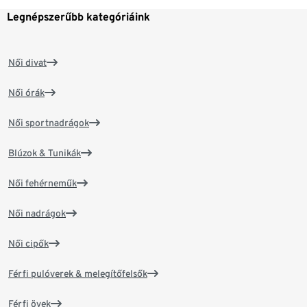
Legnépszerűbb kategóriáink
Női divat
Női órák
Női sportnadrágok
Blúzok & Tunikák
Női fehérneműk
Női nadrágok
Női cipők
Férfi pulóverek & melegítőfelsők
Férfi övek