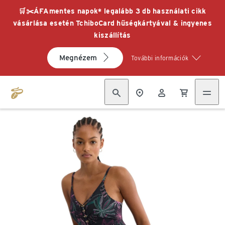
🛒✂️ÁFAmentes napok* legalább 3 db használati cikk
vásárlása esetén TchiboCard hűségkártyával & ingyenes
kiszállítás
Megnézem
További információk