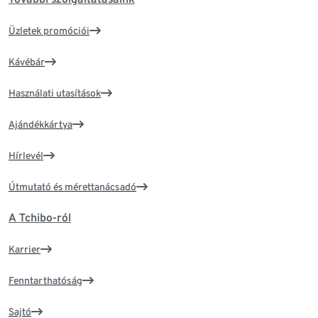
Üzletek promóciói
Kávébár
Használati utasítások
Ajándékkártya
Hírlevél
Útmutató és mérettanácsadó
A Tchibo-ról
Karrier
Fenntarthatóság
Sajtó