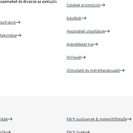
bszemeket és élvezze az exkluzív
Üzletek promóciói
Kávébár
isztráció
Használati utasítások
tekintése
Ajándékkártya
Hírlevél
Útmutató és mérettanácsadó
ikák
Férfi pulóverek & melegítőfelsők
műk
Férfi övek