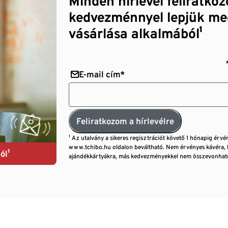
Minden hírlevél feliratko
kedvezménnyel lepjük me
vásárlása alkalmából¹
E-mail cím*
Feliratkozom a hírlevélre
¹ Az utalvány a sikeres regisztrációt követő 1 hónapig érvé
www.tchibo.hu oldalon beváltható. Nem érvényes kávéra, 
ól¹
ajándékkártyákra, más kedvezményekkel nem összevonható