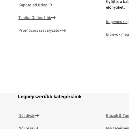
Gyűjtse a ba
Kapcsolati űrlap
előnyöket.
Tchibo Online fiók
Ingyenes reg
Promóciós szabályzatok
Előnyök meg
Legnépszerűbb kategóriáink
Női divat
Blúzok & Tun
Női órák
Női fehérne