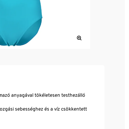
lmazó anyagával tökéletesen testhezálló
ozgási sebességhez és a víz csökkentett
int tanúsított