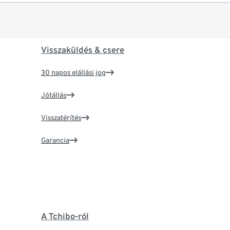
Visszaküldés & csere
30 napos elállási jog
Jótállás
Visszatérítés
Garancia
A Tchibo-ról