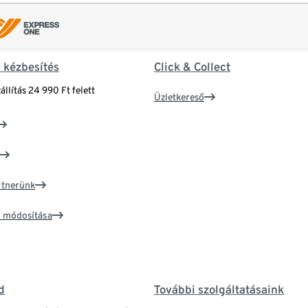
& kézbesítés
Click & Collect
állítás 24 990 Ft felett
Üzletkereső
artnerünk
ím módosítása
d
További szolgáltatásaink