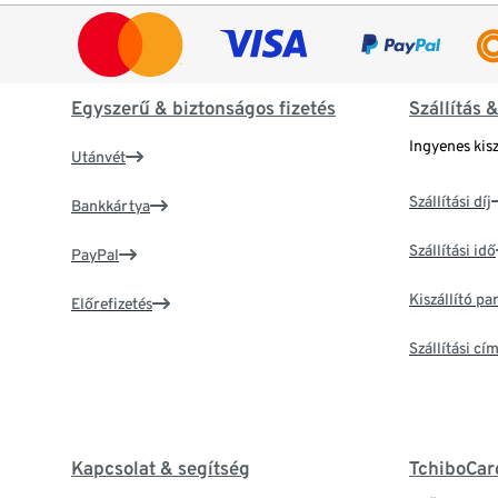
Egyszerű & biztonságos fizetés
Szállítás 
Ingyenes kisz
Utánvét
Szállítási díj
Bankkártya
Szállítási idő
PayPal
Kiszállító p
Előrefizetés
Szállítási c
Kapcsolat & segítség
TchiboCar