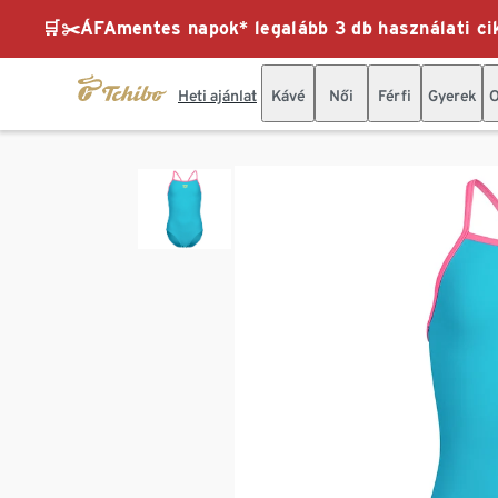
🛒✂️ÁFAmentes napok* legalább 3 db használati cik
Heti ajánlat
Kávé
Női
Férfi
Gyerek
O