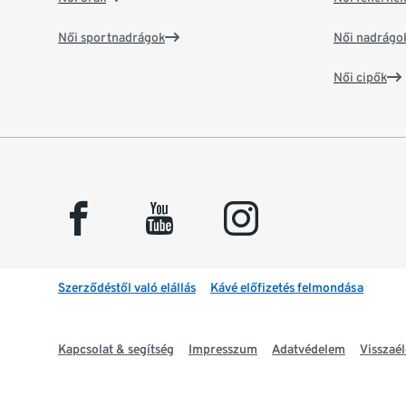
Női sportnadrágok
Női nadrágo
Női cipők
facebook
youtube
instagram
Szerződéstől való elállás
Kávé előfizetés felmondása
Kapcsolat & segítség
Impresszum
Adatvédelem
Visszaél