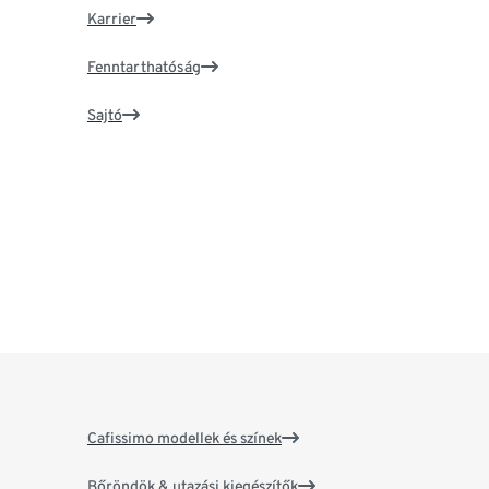
Karrier
Fenntarthatóság
Sajtó
Cafissimo modellek és színek
Bőröndök & utazási kiegészítők