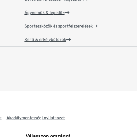
Ágyneműk & lepedők
Sporteszközök és sportfelszerelések
Kerti & erkélybútorok
k
Akadálymentességi nyilatkozat
Válasszon országot