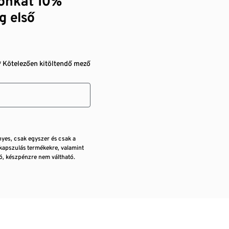
zónkat 10%
g első
* Kötelezően kitöltendő mező
nyes, csak egyszer és csak a
kapszulás termékekre, valamint
, készpénzre nem váltható.