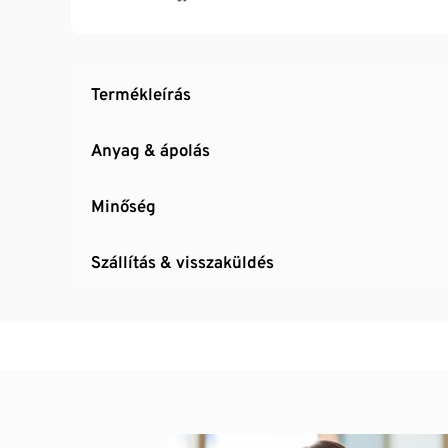
Ideális a fitnesz- és kedvtelésből úszó lány
Termékleírás
Anyag & ápolás
Minőség
Szállítás & visszaküldés