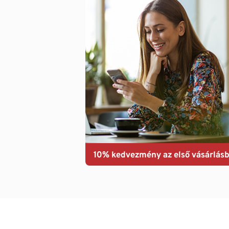
10% kedvezmény az első vásárlásb