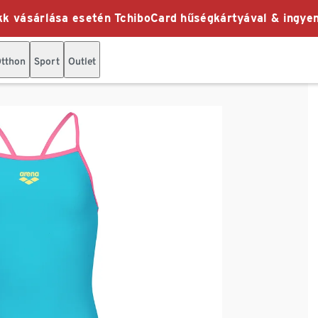
k vásárlása esetén TchiboCard hűségkártyával & ingyen
tthon
Sport
Outlet