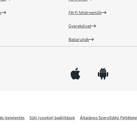
k
Férfi fehérneműk
Gyerekdivat
Babaruhák
appleinc
android
és-bejelentés
Süti (cookie) beállítások
Általános Szerződési Feltétele