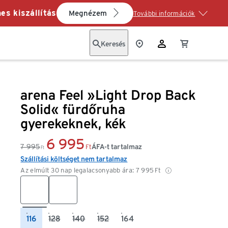
es kiszállítás
Megnézem
További információk
Keresés
arena Feel »Light Drop Back
Solid« fürdőruha
gyerekeknek, kék
6 995
7 995
ÁFA-t tartalmaz
Ft
Ft
Szállítási költséget nem tartalmaz
Az elmúlt 30 nap legalacsonyabb ára:
7 995
Ft
116
128
140
152
164