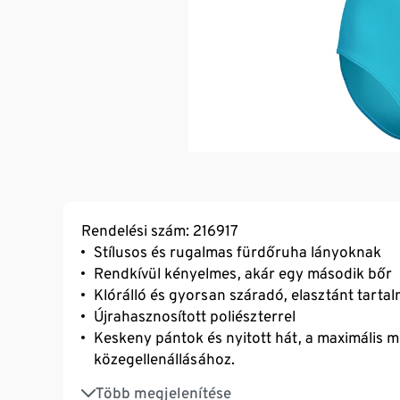
Rendelési szám: 216917
Stílusos és rugalmas fürdőruha lányoknak
Rendkívül kényelmes, akár egy második bőr
Klórálló és gyorsan száradó, elasztánt tarta
Újrahasznosított poliészterrel
Keskeny pántok és nyitott hát, a maximális m
közegellenállásához.
A fő anyag az OEKO-TEX® STANDARD 100 szer
Több megjelenítése