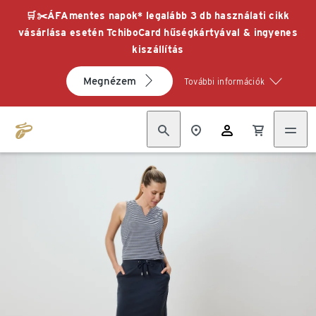
🛒✂️ÁFAmentes napok* legalább 3 db használati cikk
vásárlása esetén TchiboCard hűségkártyával & ingyenes
kiszállítás
Megnézem
További információk