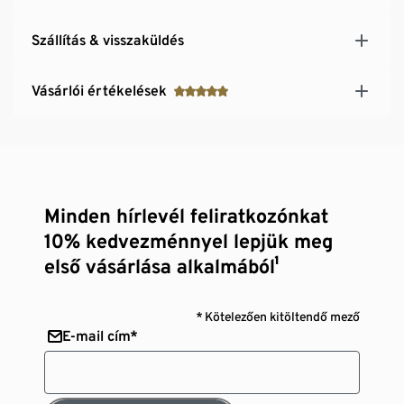
Szállítás & visszaküldés
Vásárlói értékelések
Minden hírlevél feliratkozónkat
10% kedvezménnyel lepjük meg
első vásárlása alkalmából¹
* Kötelezően kitöltendő mező
E-mail cím*