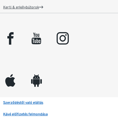
Kerti & erkélybútorok
facebook
youtube
instagram
appleinc
android
Szerződéstől való elállás
Kávé előfizetés felmondása