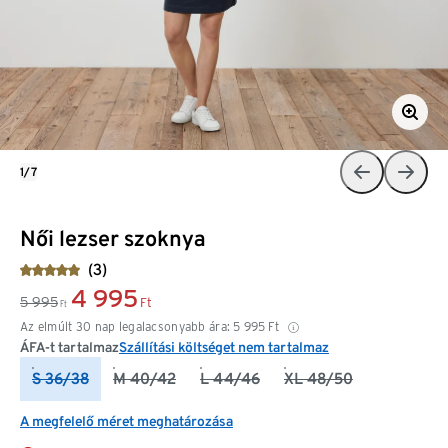
1/7
Női lezser szoknya
(3)
4 995
5 995
Ft
Ft
Az elmúlt 30 nap legalacsonyabb ára:
5 995
Ft
ÁFA-t tartalmaz
Szállítási költséget nem tartalmaz
S 36/38
M 40/42
L 44/46
XL 48/50
A megfelelő méret meghatározása