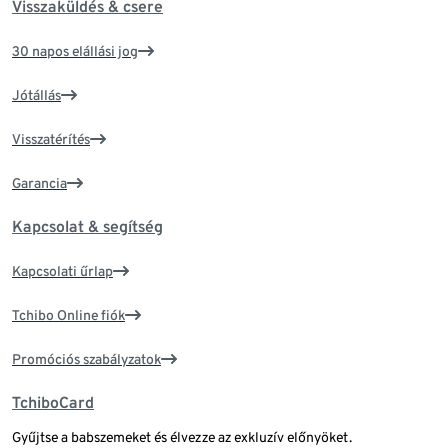
Visszaküldés & csere
30 napos elállási jog
Jótállás
Visszatérítés
Garancia
Kapcsolat & segítség
Kapcsolati űrlap
Tchibo Online fiók
Promóciós szabályzatok
TchiboCard
Gyűjtse a babszemeket és élvezze az exkluzív előnyöket.