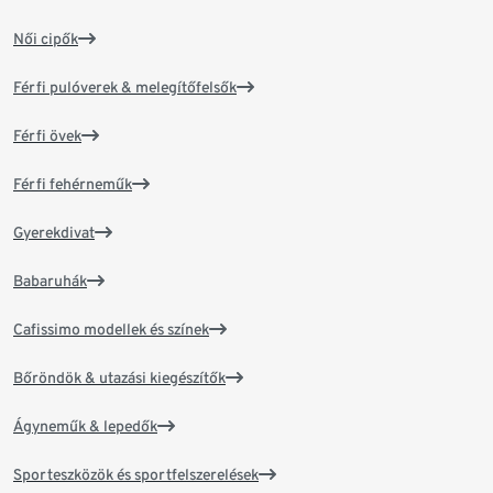
Női cipők
Férfi pulóverek & melegítőfelsők
Férfi övek
Férfi fehérneműk
Gyerekdivat
Babaruhák
Cafissimo modellek és színek
Bőröndök & utazási kiegészítők
Ágyneműk & lepedők
Sporteszközök és sportfelszerelések