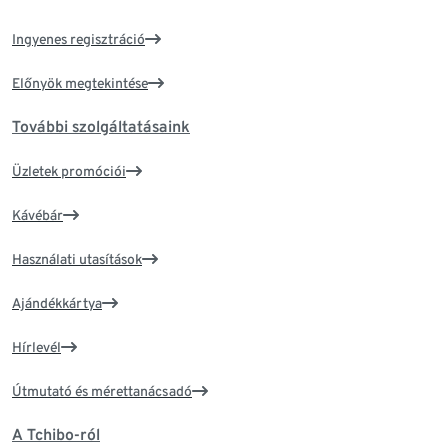
Ingyenes regisztráció
Előnyök megtekintése
További szolgáltatásaink
Üzletek promóciói
Kávébár
Használati utasítások
Ajándékkártya
Hírlevél
Útmutató és mérettanácsadó
A Tchibo-ról