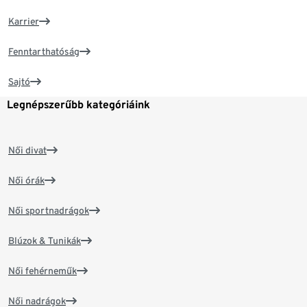
Karrier
Fenntarthatóság
Sajtó
Legnépszerűbb kategóriáink
Női divat
Női órák
Női sportnadrágok
Blúzok & Tunikák
Női fehérneműk
Női nadrágok